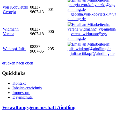
von Kobyletzki
08237
001
Georgia
9607-13
georgia.von-kobyletzki@vg
aindling.de
Widmann
08237
006
Verena
9607-18
verena.widmann@vg-
aindling.de
08237
Wittkopf Julia
205
9607-35
julia.wittkopf@aindling.de
drucken
nach oben
Quicklinks
Kontakt
Inhaltsverzeichnis
Impressum
Datenschutz
Verwaltungsgemeinschaft Aindling