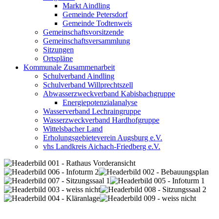
Markt Aindling
Gemeinde Petersdorf
Gemeinde Todtenweis
Gemeinschaftsvorsitzende
Gemeinschaftsversammlung
Sitzungen
Ortspläne
Kommunale Zusammenarbeit
Schulverband Aindling
Schulverband Willprechtszell
Abwasserzweckverband Kabisbachgruppe
Energiepotenzialanalyse
Wasserverband Lechraingruppe
Wasserzweckverband Hardhofgruppe
Wittelsbacher Land
Erholungsgebieteverein Augsburg e.V.
vhs Landkreis Aichach-Friedberg e.V.