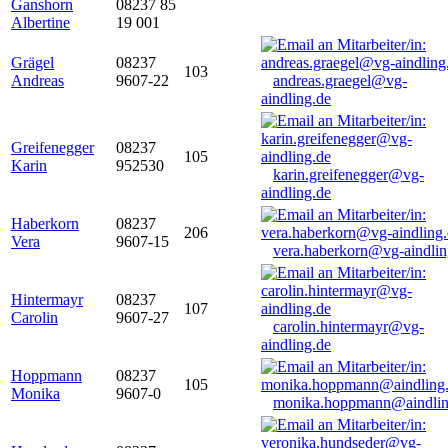
Ganshorn
08237 85
Albertine
19 001
Grägel
08237
103
Andreas
9607-22
andreas.graegel@vg-
aindling.de
Greifenegger
08237
105
Karin
952530
karin.greifenegger@vg-
aindling.de
Haberkorn
08237
206
Vera
9607-15
vera.haberkorn@vg-aindlin
Hintermayr
08237
107
Carolin
9607-27
carolin.hintermayr@vg-
aindling.de
Hoppmann
08237
105
Monika
9607-0
monika.hoppmann@aindlin