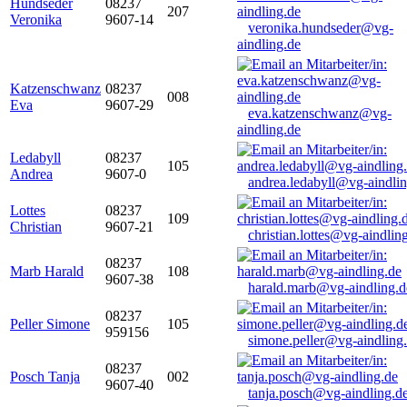
Hundseder
08237
207
Veronika
9607-14
veronika.hundseder@vg-
aindling.de
Katzenschwanz
08237
008
Eva
9607-29
eva.katzenschwanz@vg-
aindling.de
Ledabyll
08237
105
Andrea
9607-0
andrea.ledabyll@vg-aindli
Lottes
08237
109
Christian
9607-21
christian.lottes@vg-aindlin
08237
Marb Harald
108
9607-38
harald.marb@vg-aindling.d
08237
Peller Simone
105
959156
simone.peller@vg-aindling
08237
Posch Tanja
002
9607-40
tanja.posch@vg-aindling.d