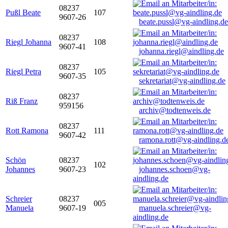
08237
Pußl Beate
107
9607-26
beate.pussl@vg-aindling.de
08237
Riegl Johanna
108
9607-41
johanna.riegl@aindling.de
08237
Riegl Petra
105
9607-35
sekretariat@vg-aindling.de
08237
Riß Franz
959156
archiv@todtenweis.de
08237
Rott Ramona
111
9607-42
ramona.rott@vg-aindling.d
Schön
08237
102
Johannes
9607-23
johannes.schoen@vg-
aindling.de
Schreier
08237
005
Manuela
9607-19
manuela.schreier@vg-
aindling.de