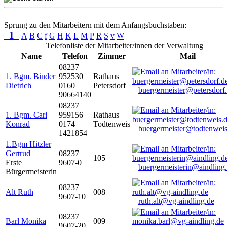
Sprung zu den Mitarbeitern mit dem Anfangsbuchstaben:
1
A
B
C
f
G
H
K
L
M
P
R
S
v
W
Telefonliste der Mitarbeiter/innen der Verwaltung
Name
Telefon
Zimmer
Mail
08237
1. Bgm. Binder
952530
Rathaus
Dietrich
0160
Petersdorf
buergermeister@petersdorf
90664140
08237
1. Bgm. Carl
959156
Rathaus
Konrad
0174
Todtenweis
buergermeister@todtenweis
1421854
1.Bgm Hitzler
Gertrud
08237
105
Erste
9607-0
buergermeisterin@aindling
Bürgermeisterin
08237
Alt Ruth
008
9607-10
ruth.alt@vg-aindling.de
08237
Barl Monika
009
9607-20