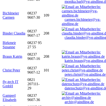
monika.barl@vg-aindling.d
Bichlmeier
08237
109
Carmen
9607-30
carmen.bichlmeier@vg-
aindling.de
08237
Binder Claudia
208
9607-17
claudia.binder@vg-aindling
Birkmeir
08237 95
Susanne
27 55
08237
Braun Katrin
208
9607-16
katrin.braun@vg-aindling.
08237
Christ Peter
101
9607-12
peter.christ@vg-aindling.de
0821
fly-tech IT
207111-
GmbH
29
datenschutz@vg-aindling.d
Gamperl
08237
Elisabeth
9607-36
archiv@aindling.de