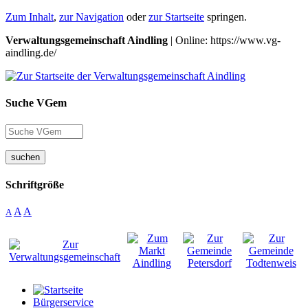
Zum Inhalt
,
zur Navigation
oder
zur Startseite
springen.
Verwaltungsgemeinschaft Aindling
| Online: https://www.vg-
aindling.de/
Suche VGem
suchen
Schriftgröße
A
A
A
Bürgerservice