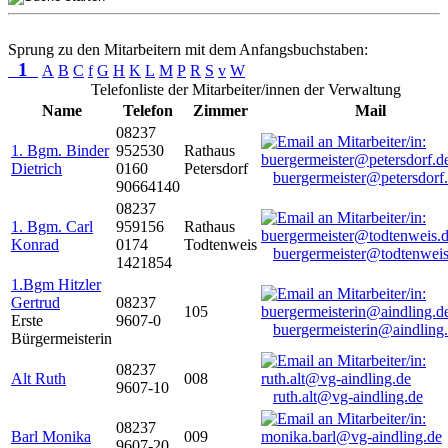
Sprung zu den Mitarbeitern mit dem Anfangsbuchstaben:
1
A
B
C
f
G
H
K
L
M
P
R
S
v
W
Telefonliste der Mitarbeiter/innen der Verwaltung
Name
Telefon
Zimmer
Mail
08237
1. Bgm. Binder
952530
Rathaus
Dietrich
0160
Petersdorf
buergermeister@petersdorf
90664140
08237
1. Bgm. Carl
959156
Rathaus
Konrad
0174
Todtenweis
buergermeister@todtenweis
1421854
1.Bgm Hitzler
Gertrud
08237
105
Erste
9607-0
buergermeisterin@aindling
Bürgermeisterin
08237
Alt Ruth
008
9607-10
ruth.alt@vg-aindling.de
08237
Barl Monika
009
9607-20