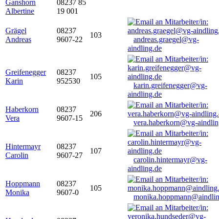
Ganshorn
08237 85
Albertine
19 001
Grägel
08237
103
Andreas
9607-22
andreas.graegel@vg-
aindling.de
Greifenegger
08237
105
Karin
952530
karin.greifenegger@vg-
aindling.de
Haberkorn
08237
206
Vera
9607-15
vera.haberkorn@vg-aindlin
Hintermayr
08237
107
Carolin
9607-27
carolin.hintermayr@vg-
aindling.de
Hoppmann
08237
105
Monika
9607-0
monika.hoppmann@aindlin