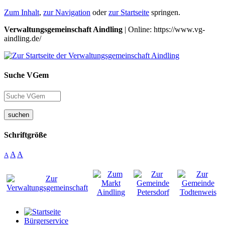
Zum Inhalt
,
zur Navigation
oder
zur Startseite
springen.
Verwaltungsgemeinschaft Aindling
| Online: https://www.vg-
aindling.de/
Suche VGem
suchen
Schriftgröße
A
A
A
Bürgerservice