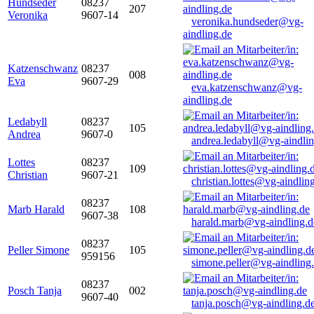
Hundseder
08237
207
Veronika
9607-14
veronika.hundseder@vg-
aindling.de
Katzenschwanz
08237
008
Eva
9607-29
eva.katzenschwanz@vg-
aindling.de
Ledabyll
08237
105
Andrea
9607-0
andrea.ledabyll@vg-aindli
Lottes
08237
109
Christian
9607-21
christian.lottes@vg-aindlin
08237
Marb Harald
108
9607-38
harald.marb@vg-aindling.d
08237
Peller Simone
105
959156
simone.peller@vg-aindling
08237
Posch Tanja
002
9607-40
tanja.posch@vg-aindling.d