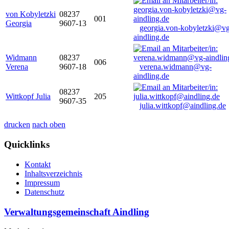
von Kobyletzki
08237
001
Georgia
9607-13
georgia.von-kobyletzki@vg
aindling.de
Widmann
08237
006
Verena
9607-18
verena.widmann@vg-
aindling.de
08237
Wittkopf Julia
205
9607-35
julia.wittkopf@aindling.de
drucken
nach oben
Quicklinks
Kontakt
Inhaltsverzeichnis
Impressum
Datenschutz
Verwaltungsgemeinschaft Aindling