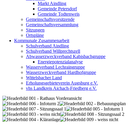
Markt Aindling
Gemeinde Petersdorf
Gemeinde Todtenweis
Gemeinschaftsvorsitzende
Gemeinschaftsversammlung
Sitzungen
Ortspläne
Kommunale Zusammenarbeit
Schulverband Aindling
Schulverband Willprechtszell
Abwasserzweckverband Kabisbachgruppe
Energiepotenzialanalyse
Wasserverband Lechraingruppe
Wasserzweckverband Hardhofgruppe
Wittelsbacher Land
Erholungsgebieteverein Augsburg e.V.
vhs Landkreis Aichach-Friedberg e.V.