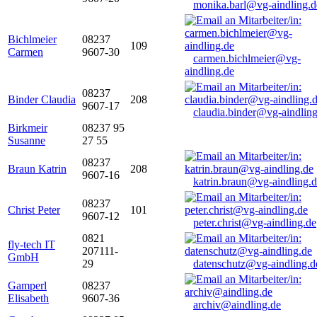
monika.barl@vg-aindling.d
Bichlmeier
08237
109
Carmen
9607-30
carmen.bichlmeier@vg-
aindling.de
08237
Binder Claudia
208
9607-17
claudia.binder@vg-aindling
Birkmeir
08237 95
Susanne
27 55
08237
Braun Katrin
208
9607-16
katrin.braun@vg-aindling.
08237
Christ Peter
101
9607-12
peter.christ@vg-aindling.de
0821
fly-tech IT
207111-
GmbH
29
datenschutz@vg-aindling.d
Gamperl
08237
Elisabeth
9607-36
archiv@aindling.de