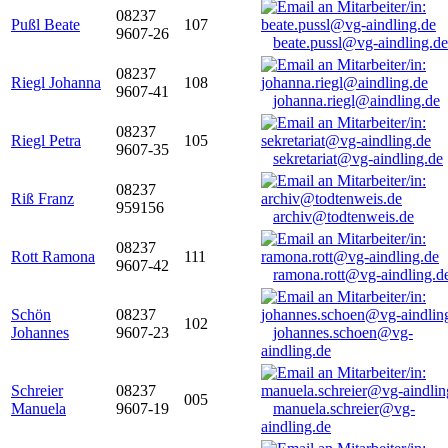
08237
Pußl Beate
107
9607-26
beate.pussl@vg-aindling.de
08237
Riegl Johanna
108
9607-41
johanna.riegl@aindling.de
08237
Riegl Petra
105
9607-35
sekretariat@vg-aindling.de
08237
Riß Franz
959156
archiv@todtenweis.de
08237
Rott Ramona
111
9607-42
ramona.rott@vg-aindling.d
Schön
08237
102
Johannes
9607-23
johannes.schoen@vg-
aindling.de
Schreier
08237
005
Manuela
9607-19
manuela.schreier@vg-
aindling.de