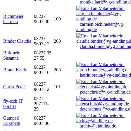
monika.barl@vg-aindling.d
Bichlmeier
08237
109
Carmen
9607-30
carmen.bichlmeier@vg-
aindling.de
08237
Binder Claudia
208
9607-17
claudia.binder@vg-aindling
Birkmeir
08237 95
Susanne
27 55
08237
Braun Katrin
208
9607-16
katrin.braun@vg-aindling.
08237
Christ Peter
101
9607-12
peter.christ@vg-aindling.de
0821
fly-tech IT
207111-
GmbH
29
datenschutz@vg-aindling.d
Gamperl
08237
Elisabeth
9607-36
archiv@aindling.de