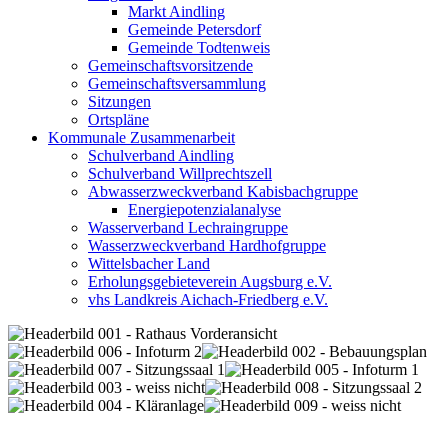
Markt Aindling
Gemeinde Petersdorf
Gemeinde Todtenweis
Gemeinschaftsvorsitzende
Gemeinschaftsversammlung
Sitzungen
Ortspläne
Kommunale Zusammenarbeit
Schulverband Aindling
Schulverband Willprechtszell
Abwasserzweckverband Kabisbachgruppe
Energiepotenzialanalyse
Wasserverband Lechraingruppe
Wasserzweckverband Hardhofgruppe
Wittelsbacher Land
Erholungsgebieteverein Augsburg e.V.
vhs Landkreis Aichach-Friedberg e.V.