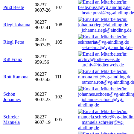
08237
Pußl Beate
107
9607-26
beate.pussl@vg-aindling.de
08237
Riegl Johanna
108
9607-41
johanna.riegl@aindling.de
08237
Riegl Petra
105
9607-35
sekretariat@vg-aindling.de
08237
Riß Franz
959156
archiv@todtenweis.de
08237
Rott Ramona
111
9607-42
ramona.rott@vg-aindling.d
Schön
08237
102
Johannes
9607-23
johannes.schoen@vg-
aindling.de
Schreier
08237
005
Manuela
9607-19
manuela.schreier@vg-
aindling.de