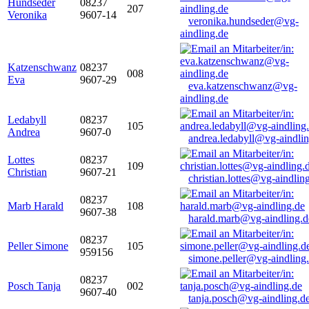
Hundseder
08237
207
Veronika
9607-14
veronika.hundseder@vg-
aindling.de
Katzenschwanz
08237
008
Eva
9607-29
eva.katzenschwanz@vg-
aindling.de
Ledabyll
08237
105
Andrea
9607-0
andrea.ledabyll@vg-aindli
Lottes
08237
109
Christian
9607-21
christian.lottes@vg-aindlin
08237
Marb Harald
108
9607-38
harald.marb@vg-aindling.d
08237
Peller Simone
105
959156
simone.peller@vg-aindling
08237
Posch Tanja
002
9607-40
tanja.posch@vg-aindling.d