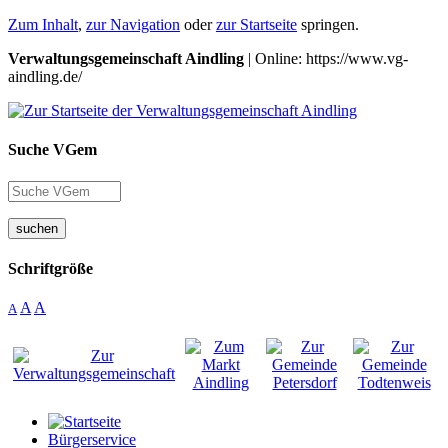
Zum Inhalt
,
zur Navigation
oder
zur Startseite
springen.
Verwaltungsgemeinschaft Aindling
| Online: https://www.vg-
aindling.de/
Suche VGem
suchen
Schriftgröße
A
A
A
Bürgerservice