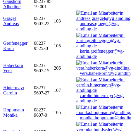
Ganshorn
08237 85
Albertine
19 001
Grägel
08237
103
Andreas
9607-22
andreas.graegel@vg-
aindling.de
Greifenegger
08237
105
Karin
952530
karin.greifenegger@vg-
aindling.de
Haberkorn
08237
206
Vera
9607-15
vera.haberkorn@vg-aindlin
Hintermayr
08237
107
Carolin
9607-27
carolin.hintermayr@vg-
aindling.de
Hoppmann
08237
105
Monika
9607-0
monika.hoppmann@aindlin