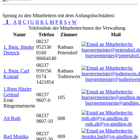
Sprung zu den Mitarbeitern mit dem Anfangsbuchstaben:
1
A
B
C
f
G
H
K
L
M
P
R
S
v
W
Telefonliste der Mitarbeiter/innen der Verwaltung
Name
Telefon
Zimmer
Mail
08237
1. Bgm. Binder
952530
Rathaus
Dietrich
0160
Petersdorf
buergermeister@petersdorf
90664140
08237
1. Bgm. Carl
959156
Rathaus
Konrad
0174
Todtenweis
buergermeister@todtenweis
1421854
1.Bgm Hitzler
Gertrud
08237
105
Erste
9607-0
buergermeisterin@aindling
Bürgermeisterin
08237
Alt Ruth
008
9607-10
ruth.alt@vg-aindling.de
08237
Barl Monika
009
9607-20