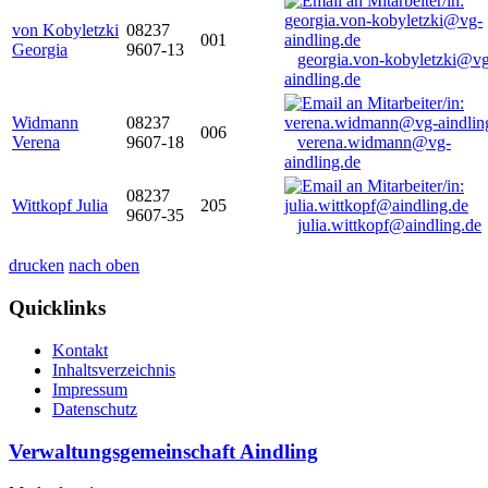
von Kobyletzki
08237
001
Georgia
9607-13
georgia.von-kobyletzki@vg
aindling.de
Widmann
08237
006
Verena
9607-18
verena.widmann@vg-
aindling.de
08237
Wittkopf Julia
205
9607-35
julia.wittkopf@aindling.de
drucken
nach oben
Quicklinks
Kontakt
Inhaltsverzeichnis
Impressum
Datenschutz
Verwaltungsgemeinschaft Aindling