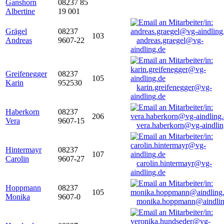
Ganshorn
08237 85
Albertine
19 001
Grägel
08237
103
Andreas
9607-22
andreas.graegel@vg-
aindling.de
Greifenegger
08237
105
Karin
952530
karin.greifenegger@vg-
aindling.de
Haberkorn
08237
206
Vera
9607-15
vera.haberkorn@vg-aindlin
Hintermayr
08237
107
Carolin
9607-27
carolin.hintermayr@vg-
aindling.de
Hoppmann
08237
105
Monika
9607-0
monika.hoppmann@aindlin