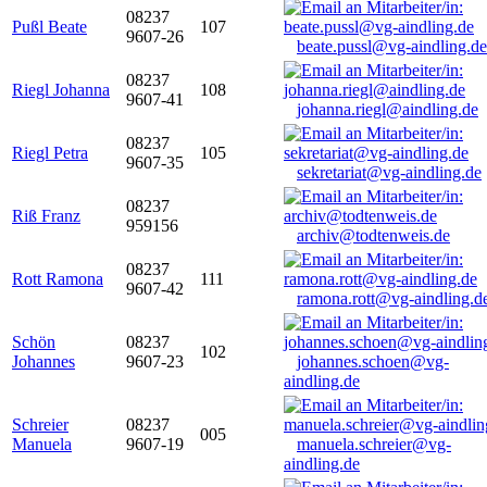
08237
Pußl Beate
107
9607-26
beate.pussl@vg-aindling.de
08237
Riegl Johanna
108
9607-41
johanna.riegl@aindling.de
08237
Riegl Petra
105
9607-35
sekretariat@vg-aindling.de
08237
Riß Franz
959156
archiv@todtenweis.de
08237
Rott Ramona
111
9607-42
ramona.rott@vg-aindling.d
Schön
08237
102
Johannes
9607-23
johannes.schoen@vg-
aindling.de
Schreier
08237
005
Manuela
9607-19
manuela.schreier@vg-
aindling.de