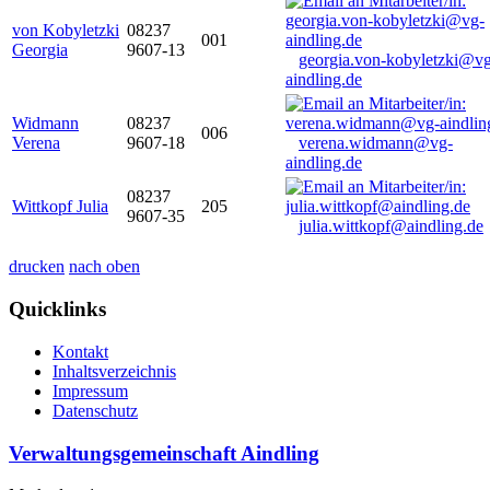
von Kobyletzki
08237
001
Georgia
9607-13
georgia.von-kobyletzki@vg
aindling.de
Widmann
08237
006
Verena
9607-18
verena.widmann@vg-
aindling.de
08237
Wittkopf Julia
205
9607-35
julia.wittkopf@aindling.de
drucken
nach oben
Quicklinks
Kontakt
Inhaltsverzeichnis
Impressum
Datenschutz
Verwaltungsgemeinschaft Aindling