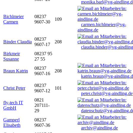
monika.barl@vg-aindling.d
Bichlmeier
08237
109
Carmen
9607-30
carmen.bichlmeier@vg-
aindling.de
08237
Binder Claudia
208
9607-17
claudia.binder@vg-aindling
Birkmeir
08237 95
Susanne
27 55
08237
Braun Katrin
208
9607-16
katrin.braun@vg-aindling.
08237
Christ Peter
101
9607-12
peter.christ@vg-aindling.de
0821
fly-tech IT
207111-
GmbH
29
datenschutz@vg-aindling.d
Gamperl
08237
Elisabeth
9607-36
archiv@aindling.de