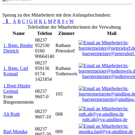
Sprung zu den Mitarbeitern mit dem Anfangsbuchstaben:
1
A
B
C
f
G
H
K
L
M
P
R
S
v
W
Telefonliste der Mitarbeiter/innen der Verwaltung
Name
Telefon
Zimmer
Mail
08237
1. Bgm. Binder
952530
Rathaus
Dietrich
0160
Petersdorf
buergermeister@petersdorf
90664140
08237
1. Bgm. Carl
959156
Rathaus
Konrad
0174
Todtenweis
buergermeister@todtenweis
1421854
1.Bgm Hitzler
Gertrud
08237
105
Erste
9607-0
buergermeisterin@aindling
Bürgermeisterin
08237
Alt Ruth
008
9607-10
ruth.alt@vg-aindling.de
08237
Barl Monika
009
9607-20