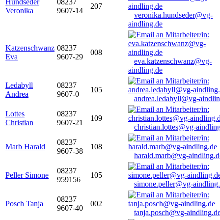
Hundseder
08237
207
Veronika
9607-14
veronika.hundseder@vg-
aindling.de
Katzenschwanz
08237
008
Eva
9607-29
eva.katzenschwanz@vg-
aindling.de
Ledabyll
08237
105
Andrea
9607-0
andrea.ledabyll@vg-aindli
Lottes
08237
109
Christian
9607-21
christian.lottes@vg-aindlin
08237
Marb Harald
108
9607-38
harald.marb@vg-aindling.d
08237
Peller Simone
105
959156
simone.peller@vg-aindling
08237
Posch Tanja
002
9607-40
tanja.posch@vg-aindling.d