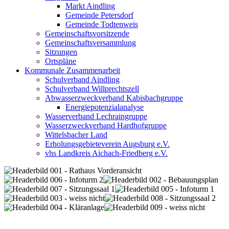
Markt Aindling
Gemeinde Petersdorf
Gemeinde Todtenweis
Gemeinschaftsvorsitzende
Gemeinschaftsversammlung
Sitzungen
Ortspläne
Kommunale Zusammenarbeit
Schulverband Aindling
Schulverband Willprechtszell
Abwasserzweckverband Kabisbachgruppe
Energiepotenzialanalyse
Wasserverband Lechraingruppe
Wasserzweckverband Hardhofgruppe
Wittelsbacher Land
Erholungsgebieteverein Augsburg e.V.
vhs Landkreis Aichach-Friedberg e.V.