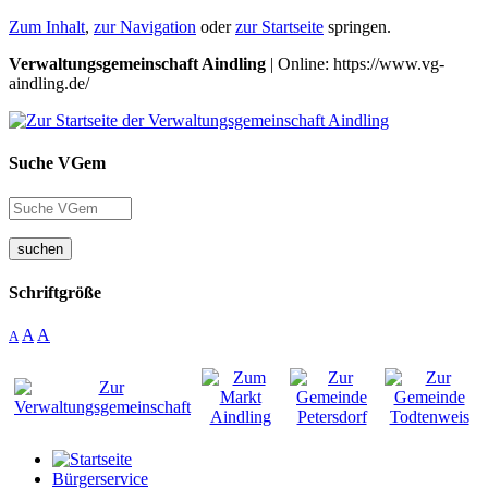
Zum Inhalt
,
zur Navigation
oder
zur Startseite
springen.
Verwaltungsgemeinschaft Aindling
| Online: https://www.vg-
aindling.de/
Suche VGem
suchen
Schriftgröße
A
A
A
Bürgerservice