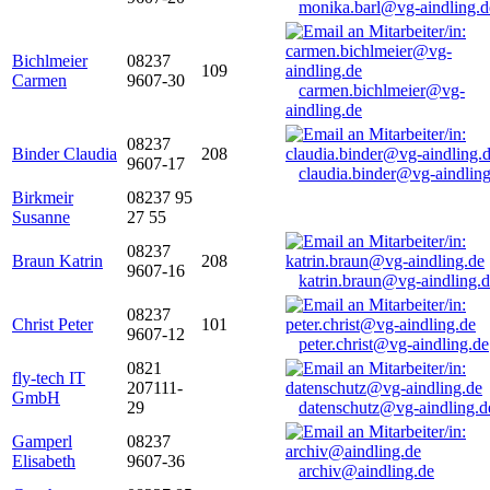
monika.barl@vg-aindling.d
Bichlmeier
08237
109
Carmen
9607-30
carmen.bichlmeier@vg-
aindling.de
08237
Binder Claudia
208
9607-17
claudia.binder@vg-aindling
Birkmeir
08237 95
Susanne
27 55
08237
Braun Katrin
208
9607-16
katrin.braun@vg-aindling.
08237
Christ Peter
101
9607-12
peter.christ@vg-aindling.de
0821
fly-tech IT
207111-
GmbH
29
datenschutz@vg-aindling.d
Gamperl
08237
Elisabeth
9607-36
archiv@aindling.de