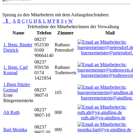
Sprung zu den Mitarbeitern mit dem Anfangsbuchstaben:
1
A
B
C
f
G
H
K
L
M
P
R
S
v
W
Telefonliste der Mitarbeiter/innen der Verwaltung
Name
Telefon
Zimmer
Mail
08237
1. Bgm. Binder
952530
Rathaus
Dietrich
0160
Petersdorf
buergermeister@petersdorf
90664140
08237
1. Bgm. Carl
959156
Rathaus
Konrad
0174
Todtenweis
buergermeister@todtenweis
1421854
1.Bgm Hitzler
Gertrud
08237
105
Erste
9607-0
buergermeisterin@aindling
Bürgermeisterin
08237
Alt Ruth
008
9607-10
ruth.alt@vg-aindling.de
08237
Barl Monika
009
9607-20