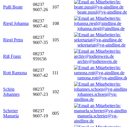
08237
Pußl Beate
107
9607-26
beate.pussl@vg-aindling.de
08237
Riegl Johanna
108
9607-41
johanna.riegl@aindling.de
08237
Riegl Petra
105
9607-35
sekretariat@vg-aindling.de
08237
Riß Franz
959156
archiv@todtenweis.de
08237
Rott Ramona
111
9607-42
ramona.rott@vg-aindling.d
Schön
08237
102
Johannes
9607-23
johannes.schoen@vg-
aindling.de
Schreier
08237
005
Manuela
9607-19
manuela.schreier@vg-
aindling.de