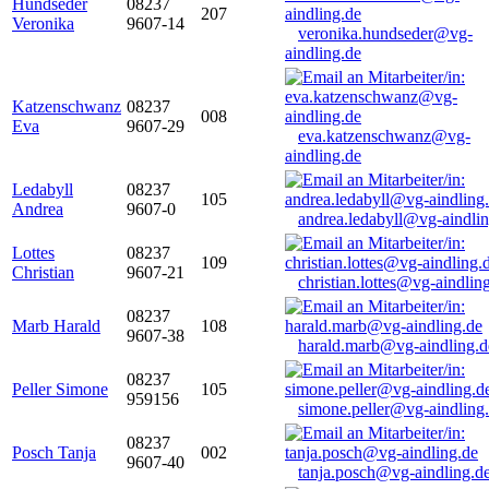
Hundseder
08237
207
Veronika
9607-14
veronika.hundseder@vg-
aindling.de
Katzenschwanz
08237
008
Eva
9607-29
eva.katzenschwanz@vg-
aindling.de
Ledabyll
08237
105
Andrea
9607-0
andrea.ledabyll@vg-aindli
Lottes
08237
109
Christian
9607-21
christian.lottes@vg-aindlin
08237
Marb Harald
108
9607-38
harald.marb@vg-aindling.d
08237
Peller Simone
105
959156
simone.peller@vg-aindling
08237
Posch Tanja
002
9607-40
tanja.posch@vg-aindling.d