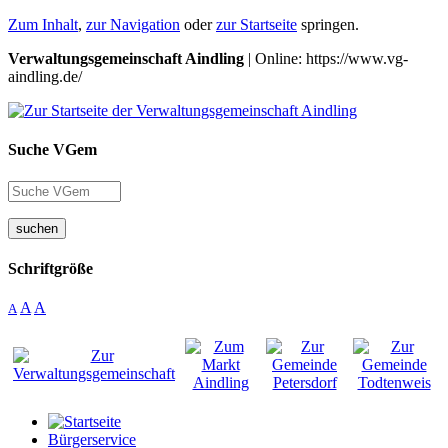
Zum Inhalt
,
zur Navigation
oder
zur Startseite
springen.
Verwaltungsgemeinschaft Aindling
| Online: https://www.vg-
aindling.de/
Suche VGem
suchen
Schriftgröße
A
A
A
Bürgerservice