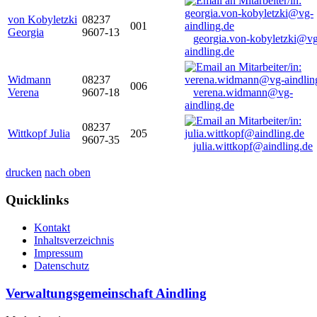
von Kobyletzki
08237
001
Georgia
9607-13
georgia.von-kobyletzki@vg
aindling.de
Widmann
08237
006
Verena
9607-18
verena.widmann@vg-
aindling.de
08237
Wittkopf Julia
205
9607-35
julia.wittkopf@aindling.de
drucken
nach oben
Quicklinks
Kontakt
Inhaltsverzeichnis
Impressum
Datenschutz
Verwaltungsgemeinschaft Aindling