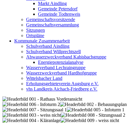
Markt Aindling
Gemeinde Petersdorf
Gemeinde Todtenweis
Gemeinschaftsvorsitzende
Gemeinschaftsversammlung
Sitzungen
Ortspläne
Kommunale Zusammenarbeit
Schulverband Aindling
Schulverband Willprechtszell
Abwasserzweckverband Kabisbachgruppe
Energiepotenzialanalyse
Wasserverband Lechraingruppe
Wasserzweckverband Hardhofgruppe
Wittelsbacher Land
Erholungsgebieteverein Augsburg e.V.
vhs Landkreis Aichach-Friedberg e.V.