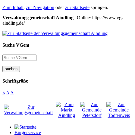
Zum Inhalt
,
zur Navigation
oder
zur Startseite
springen.
Verwaltungsgemeinschaft Aindling
| Online: https://www.vg-
aindling.de/
Suche VGem
suchen
Schriftgröße
A
A
A
Bürgerservice