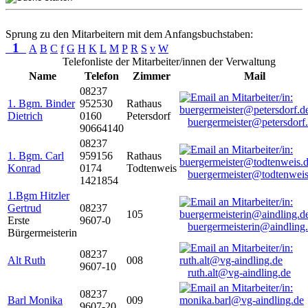
Sprung zu den Mitarbeitern mit dem Anfangsbuchstaben:
1
A
B
C
f
G
H
K
L
M
P
R
S
v
W
Telefonliste der Mitarbeiter/innen der Verwaltung
Name
Telefon
Zimmer
Mail
08237
1. Bgm. Binder
952530
Rathaus
Dietrich
0160
Petersdorf
buergermeister@petersdorf
90664140
08237
1. Bgm. Carl
959156
Rathaus
Konrad
0174
Todtenweis
buergermeister@todtenweis
1421854
1.Bgm Hitzler
Gertrud
08237
105
Erste
9607-0
buergermeisterin@aindling
Bürgermeisterin
08237
Alt Ruth
008
9607-10
ruth.alt@vg-aindling.de
08237
Barl Monika
009
9607-20