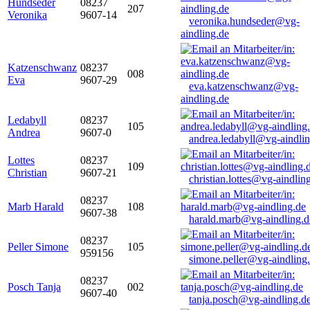
Hundseder
08237
207
Veronika
9607-14
veronika.hundseder@vg-
aindling.de
Katzenschwanz
08237
008
Eva
9607-29
eva.katzenschwanz@vg-
aindling.de
Ledabyll
08237
105
Andrea
9607-0
andrea.ledabyll@vg-aindli
Lottes
08237
109
Christian
9607-21
christian.lottes@vg-aindlin
08237
Marb Harald
108
9607-38
harald.marb@vg-aindling.d
08237
Peller Simone
105
959156
simone.peller@vg-aindling
08237
Posch Tanja
002
9607-40
tanja.posch@vg-aindling.d