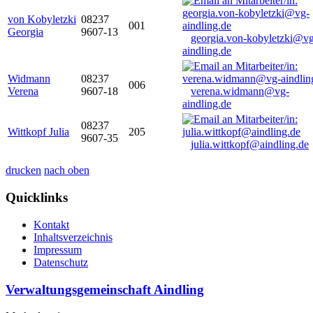
von Kobyletzki
08237
001
Georgia
9607-13
georgia.von-kobyletzki@vg
aindling.de
Widmann
08237
006
Verena
9607-18
verena.widmann@vg-
aindling.de
08237
Wittkopf Julia
205
9607-35
julia.wittkopf@aindling.de
drucken
nach oben
Quicklinks
Kontakt
Inhaltsverzeichnis
Impressum
Datenschutz
Verwaltungsgemeinschaft Aindling