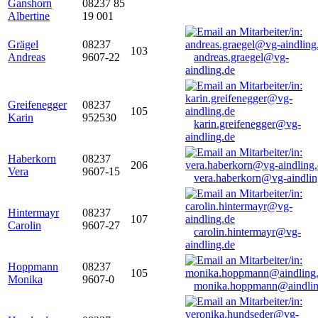
Ganshorn
08237 85
Albertine
19 001
Grägel
08237
103
Andreas
9607-22
andreas.graegel@vg-
aindling.de
Greifenegger
08237
105
Karin
952530
karin.greifenegger@vg-
aindling.de
Haberkorn
08237
206
Vera
9607-15
vera.haberkorn@vg-aindlin
Hintermayr
08237
107
Carolin
9607-27
carolin.hintermayr@vg-
aindling.de
Hoppmann
08237
105
Monika
9607-0
monika.hoppmann@aindlin