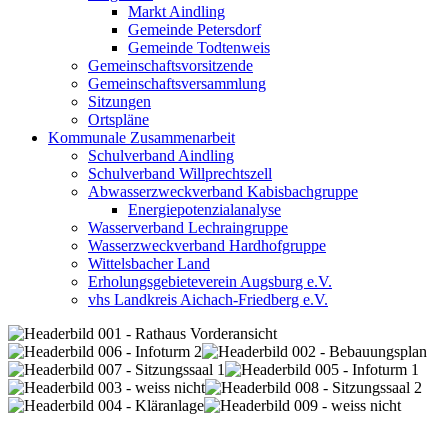
Markt Aindling
Gemeinde Petersdorf
Gemeinde Todtenweis
Gemeinschaftsvorsitzende
Gemeinschaftsversammlung
Sitzungen
Ortspläne
Kommunale Zusammenarbeit
Schulverband Aindling
Schulverband Willprechtszell
Abwasserzweckverband Kabisbachgruppe
Energiepotenzialanalyse
Wasserverband Lechraingruppe
Wasserzweckverband Hardhofgruppe
Wittelsbacher Land
Erholungsgebieteverein Augsburg e.V.
vhs Landkreis Aichach-Friedberg e.V.