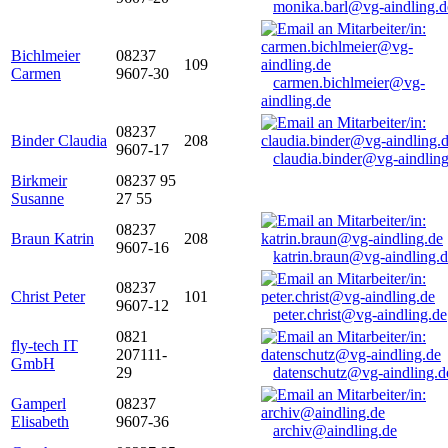
monika.barl@vg-aindling.d
Bichlmeier
08237
109
Carmen
9607-30
carmen.bichlmeier@vg-
aindling.de
08237
Binder Claudia
208
9607-17
claudia.binder@vg-aindling
Birkmeir
08237 95
Susanne
27 55
08237
Braun Katrin
208
9607-16
katrin.braun@vg-aindling.
08237
Christ Peter
101
9607-12
peter.christ@vg-aindling.de
0821
fly-tech IT
207111-
GmbH
29
datenschutz@vg-aindling.d
Gamperl
08237
Elisabeth
9607-36
archiv@aindling.de