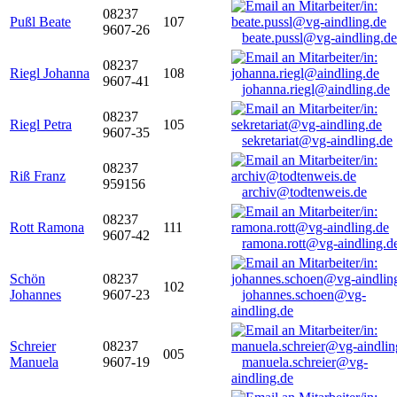
08237
Pußl Beate
107
9607-26
beate.pussl@vg-aindling.de
08237
Riegl Johanna
108
9607-41
johanna.riegl@aindling.de
08237
Riegl Petra
105
9607-35
sekretariat@vg-aindling.de
08237
Riß Franz
959156
archiv@todtenweis.de
08237
Rott Ramona
111
9607-42
ramona.rott@vg-aindling.d
Schön
08237
102
Johannes
9607-23
johannes.schoen@vg-
aindling.de
Schreier
08237
005
Manuela
9607-19
manuela.schreier@vg-
aindling.de