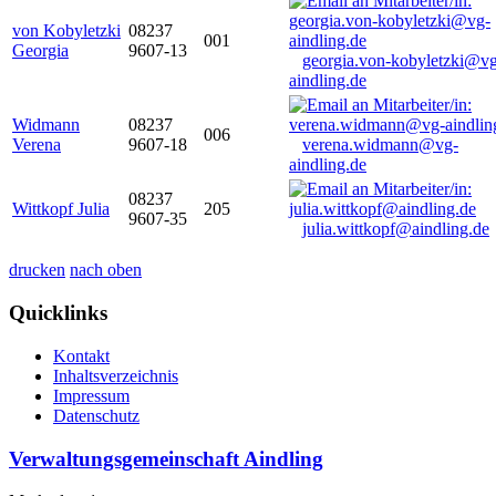
von Kobyletzki
08237
001
Georgia
9607-13
georgia.von-kobyletzki@vg
aindling.de
Widmann
08237
006
Verena
9607-18
verena.widmann@vg-
aindling.de
08237
Wittkopf Julia
205
9607-35
julia.wittkopf@aindling.de
drucken
nach oben
Quicklinks
Kontakt
Inhaltsverzeichnis
Impressum
Datenschutz
Verwaltungsgemeinschaft Aindling