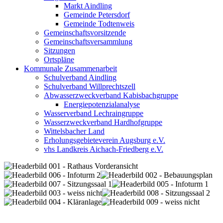
Markt Aindling
Gemeinde Petersdorf
Gemeinde Todtenweis
Gemeinschaftsvorsitzende
Gemeinschaftsversammlung
Sitzungen
Ortspläne
Kommunale Zusammenarbeit
Schulverband Aindling
Schulverband Willprechtszell
Abwasserzweckverband Kabisbachgruppe
Energiepotenzialanalyse
Wasserverband Lechraingruppe
Wasserzweckverband Hardhofgruppe
Wittelsbacher Land
Erholungsgebieteverein Augsburg e.V.
vhs Landkreis Aichach-Friedberg e.V.