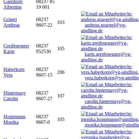
Ganshorn
08237 85
Albertine
19 001
Grägel
08237
103
Andreas
9607-22
andreas.graegel@vg-
aindling.de
Greifenegger
08237
105
Karin
952530
karin.greifenegger@vg-
aindling.de
Haberkorn
08237
206
Vera
9607-15
vera.haberkorn@vg-aindlin
Hintermayr
08237
107
Carolin
9607-27
carolin.hintermayr@vg-
aindling.de
Hoppmann
08237
105
Monika
9607-0
monika.hoppmann@aindlin