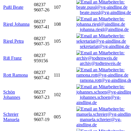
08237
Pußl Beate
107
9607-26
beate.pussl@vg-aindling.de
08237
Riegl Johanna
108
9607-41
johanna.riegl@aindling.de
08237
Riegl Petra
105
9607-35
sekretariat@vg-aindling.de
08237
Riß Franz
959156
archiv@todtenweis.de
08237
Rott Ramona
111
9607-42
ramona.rott@vg-aindling.d
Schön
08237
102
Johannes
9607-23
johannes.schoen@vg-
aindling.de
Schreier
08237
005
Manuela
9607-19
manuela.schreier@vg-
aindling.de