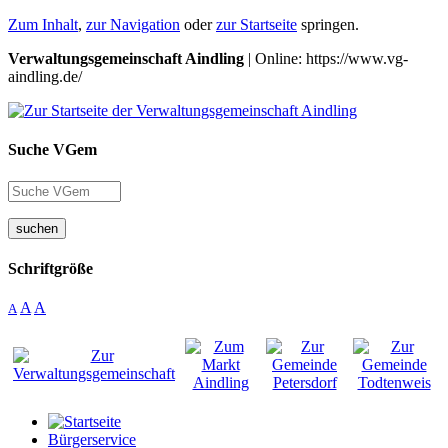
Zum Inhalt
,
zur Navigation
oder
zur Startseite
springen.
Verwaltungsgemeinschaft Aindling
| Online: https://www.vg-
aindling.de/
Suche VGem
suchen
Schriftgröße
A
A
A
Bürgerservice