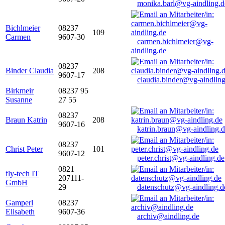
monika.barl@vg-aindling.d
Bichlmeier
08237
109
Carmen
9607-30
carmen.bichlmeier@vg-
aindling.de
08237
Binder Claudia
208
9607-17
claudia.binder@vg-aindling
Birkmeir
08237 95
Susanne
27 55
08237
Braun Katrin
208
9607-16
katrin.braun@vg-aindling.
08237
Christ Peter
101
9607-12
peter.christ@vg-aindling.de
0821
fly-tech IT
207111-
GmbH
29
datenschutz@vg-aindling.d
Gamperl
08237
Elisabeth
9607-36
archiv@aindling.de