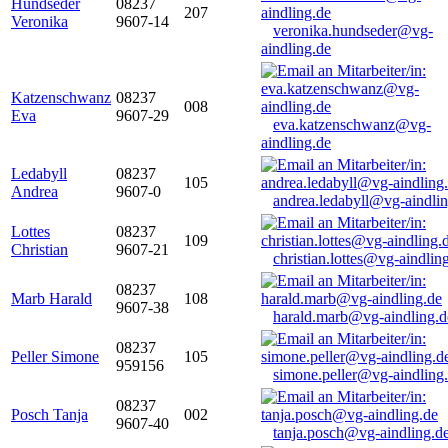
Hundseder
08237
207
Veronika
9607-14
veronika.hundseder@vg-
aindling.de
Katzenschwanz
08237
008
Eva
9607-29
eva.katzenschwanz@vg-
aindling.de
Ledabyll
08237
105
Andrea
9607-0
andrea.ledabyll@vg-aindli
Lottes
08237
109
Christian
9607-21
christian.lottes@vg-aindlin
08237
Marb Harald
108
9607-38
harald.marb@vg-aindling.d
08237
Peller Simone
105
959156
simone.peller@vg-aindling
08237
Posch Tanja
002
9607-40
tanja.posch@vg-aindling.d