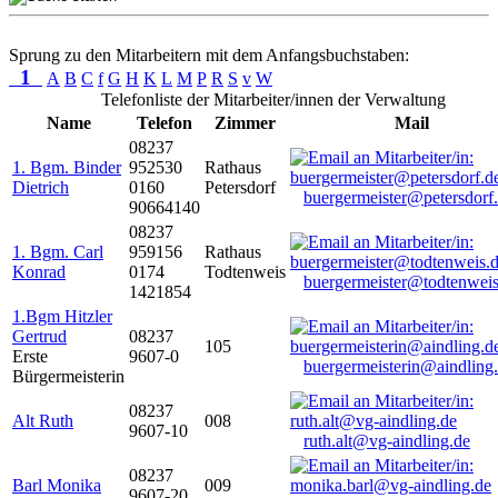
Sprung zu den Mitarbeitern mit dem Anfangsbuchstaben:
1
A
B
C
f
G
H
K
L
M
P
R
S
v
W
Telefonliste der Mitarbeiter/innen der Verwaltung
Name
Telefon
Zimmer
Mail
08237
1. Bgm. Binder
952530
Rathaus
Dietrich
0160
Petersdorf
buergermeister@petersdorf
90664140
08237
1. Bgm. Carl
959156
Rathaus
Konrad
0174
Todtenweis
buergermeister@todtenweis
1421854
1.Bgm Hitzler
Gertrud
08237
105
Erste
9607-0
buergermeisterin@aindling
Bürgermeisterin
08237
Alt Ruth
008
9607-10
ruth.alt@vg-aindling.de
08237
Barl Monika
009
9607-20