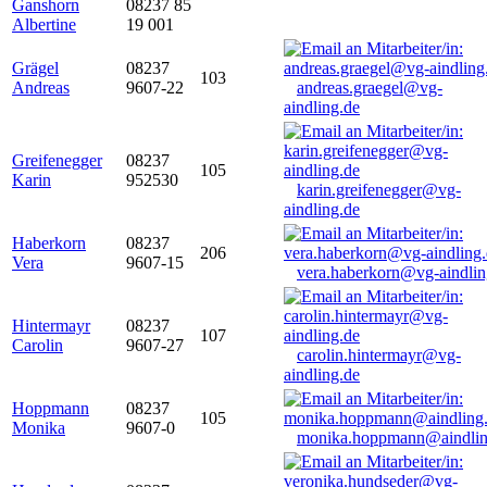
Ganshorn
08237 85
Albertine
19 001
Grägel
08237
103
Andreas
9607-22
andreas.graegel@vg-
aindling.de
Greifenegger
08237
105
Karin
952530
karin.greifenegger@vg-
aindling.de
Haberkorn
08237
206
Vera
9607-15
vera.haberkorn@vg-aindlin
Hintermayr
08237
107
Carolin
9607-27
carolin.hintermayr@vg-
aindling.de
Hoppmann
08237
105
Monika
9607-0
monika.hoppmann@aindlin