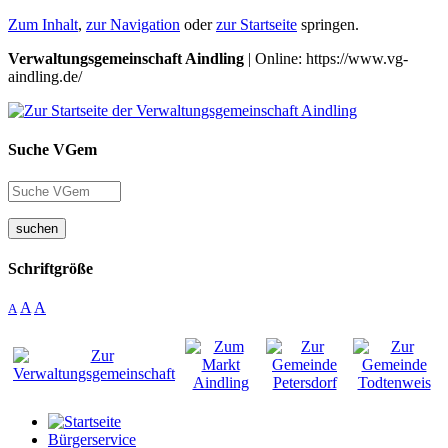
Zum Inhalt
,
zur Navigation
oder
zur Startseite
springen.
Verwaltungsgemeinschaft Aindling
| Online: https://www.vg-
aindling.de/
Suche VGem
suchen
Schriftgröße
A
A
A
Bürgerservice