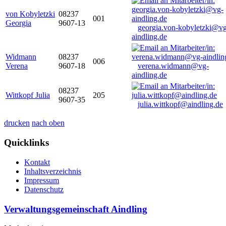
von Kobyletzki
08237
001
Georgia
9607-13
georgia.von-kobyletzki@vg
aindling.de
Widmann
08237
006
Verena
9607-18
verena.widmann@vg-
aindling.de
08237
Wittkopf Julia
205
9607-35
julia.wittkopf@aindling.de
drucken
nach oben
Quicklinks
Kontakt
Inhaltsverzeichnis
Impressum
Datenschutz
Verwaltungsgemeinschaft Aindling