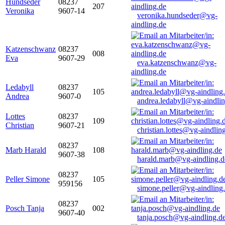
Hundseder
08237
207
Veronika
9607-14
veronika.hundseder@vg-
aindling.de
Katzenschwanz
08237
008
Eva
9607-29
eva.katzenschwanz@vg-
aindling.de
Ledabyll
08237
105
Andrea
9607-0
andrea.ledabyll@vg-aindli
Lottes
08237
109
Christian
9607-21
christian.lottes@vg-aindlin
08237
Marb Harald
108
9607-38
harald.marb@vg-aindling.d
08237
Peller Simone
105
959156
simone.peller@vg-aindling
08237
Posch Tanja
002
9607-40
tanja.posch@vg-aindling.d