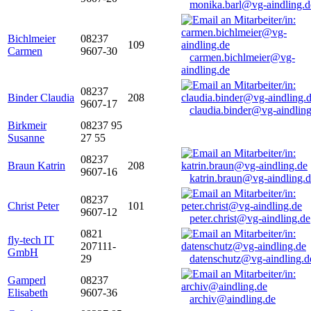
monika.barl@vg-aindling.d
Bichlmeier
08237
109
Carmen
9607-30
carmen.bichlmeier@vg-
aindling.de
08237
Binder Claudia
208
9607-17
claudia.binder@vg-aindling
Birkmeir
08237 95
Susanne
27 55
08237
Braun Katrin
208
9607-16
katrin.braun@vg-aindling.
08237
Christ Peter
101
9607-12
peter.christ@vg-aindling.de
0821
fly-tech IT
207111-
GmbH
29
datenschutz@vg-aindling.d
Gamperl
08237
Elisabeth
9607-36
archiv@aindling.de