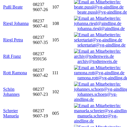
08237
Pußl Beate
107
9607-26
beate.pussl@vg-aindling.de
08237
Riegl Johanna
108
9607-41
johanna.riegl@aindling.de
08237
Riegl Petra
105
9607-35
sekretariat@vg-aindling.de
08237
Riß Franz
959156
archiv@todtenweis.de
08237
Rott Ramona
111
9607-42
ramona.rott@vg-aindling.d
Schön
08237
102
Johannes
9607-23
johannes.schoen@vg-
aindling.de
Schreier
08237
005
Manuela
9607-19
manuela.schreier@vg-
aindling.de