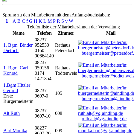
Sprung zu den Mitarbeitern mit dem Anfangsbuchstaben:
1
A
B
C
f
G
H
K
L
M
P
R
S
v
W
Telefonliste der Mitarbeiter/innen der Verwaltung
Name
Telefon
Zimmer
Mail
08237
1. Bgm. Binder
952530
Rathaus
Dietrich
0160
Petersdorf
buergermeister@petersdorf
90664140
08237
1. Bgm. Carl
959156
Rathaus
Konrad
0174
Todtenweis
buergermeister@todtenweis
1421854
1.Bgm Hitzler
Gertrud
08237
105
Erste
9607-0
buergermeisterin@aindling
Bürgermeisterin
08237
Alt Ruth
008
9607-10
ruth.alt@vg-aindling.de
08237
Barl Monika
009
9607-20