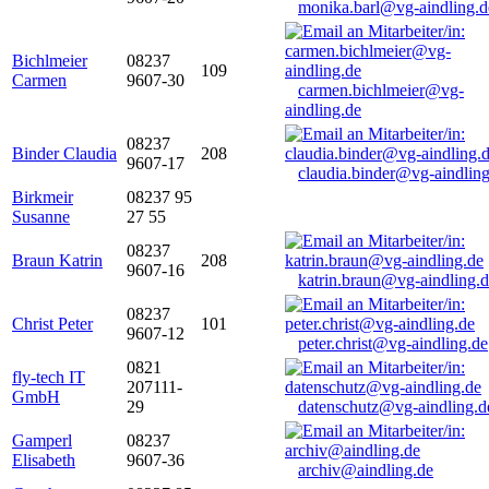
monika.barl@vg-aindling.d
Bichlmeier
08237
109
Carmen
9607-30
carmen.bichlmeier@vg-
aindling.de
08237
Binder Claudia
208
9607-17
claudia.binder@vg-aindling
Birkmeir
08237 95
Susanne
27 55
08237
Braun Katrin
208
9607-16
katrin.braun@vg-aindling.
08237
Christ Peter
101
9607-12
peter.christ@vg-aindling.de
0821
fly-tech IT
207111-
GmbH
29
datenschutz@vg-aindling.d
Gamperl
08237
Elisabeth
9607-36
archiv@aindling.de