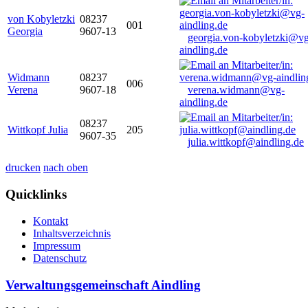
von Kobyletzki
08237
001
Georgia
9607-13
georgia.von-kobyletzki@vg
aindling.de
Widmann
08237
006
Verena
9607-18
verena.widmann@vg-
aindling.de
08237
Wittkopf Julia
205
9607-35
julia.wittkopf@aindling.de
drucken
nach oben
Quicklinks
Kontakt
Inhaltsverzeichnis
Impressum
Datenschutz
Verwaltungsgemeinschaft Aindling