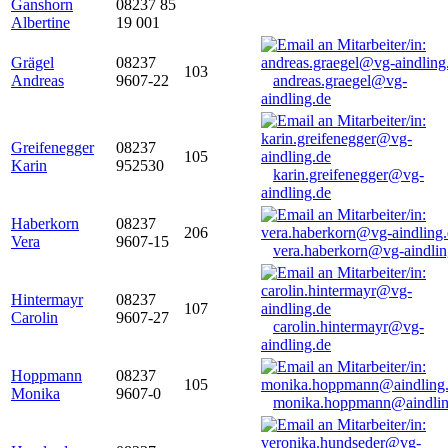
Ganshorn
08237 85
Albertine
19 001
Grägel
08237
103
Andreas
9607-22
andreas.graegel@vg-
aindling.de
Greifenegger
08237
105
Karin
952530
karin.greifenegger@vg-
aindling.de
Haberkorn
08237
206
Vera
9607-15
vera.haberkorn@vg-aindlin
Hintermayr
08237
107
Carolin
9607-27
carolin.hintermayr@vg-
aindling.de
Hoppmann
08237
105
Monika
9607-0
monika.hoppmann@aindlin