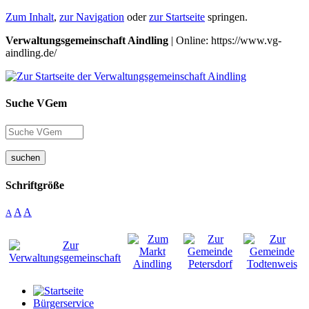
Zum Inhalt
,
zur Navigation
oder
zur Startseite
springen.
Verwaltungsgemeinschaft Aindling
| Online: https://www.vg-
aindling.de/
Suche VGem
suchen
Schriftgröße
A
A
A
Bürgerservice