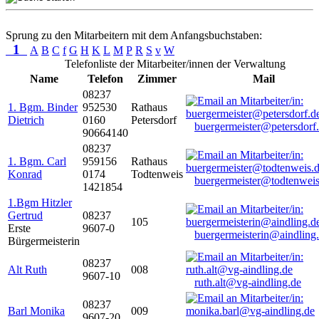
Sprung zu den Mitarbeitern mit dem Anfangsbuchstaben:
1
A
B
C
f
G
H
K
L
M
P
R
S
v
W
Telefonliste der Mitarbeiter/innen der Verwaltung
Name
Telefon
Zimmer
Mail
08237
1. Bgm. Binder
952530
Rathaus
Dietrich
0160
Petersdorf
buergermeister@petersdorf
90664140
08237
1. Bgm. Carl
959156
Rathaus
Konrad
0174
Todtenweis
buergermeister@todtenweis
1421854
1.Bgm Hitzler
Gertrud
08237
105
Erste
9607-0
buergermeisterin@aindling
Bürgermeisterin
08237
Alt Ruth
008
9607-10
ruth.alt@vg-aindling.de
08237
Barl Monika
009
9607-20