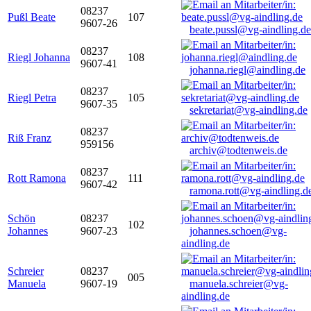
08237
Pußl Beate
107
9607-26
beate.pussl@vg-aindling.de
08237
Riegl Johanna
108
9607-41
johanna.riegl@aindling.de
08237
Riegl Petra
105
9607-35
sekretariat@vg-aindling.de
08237
Riß Franz
959156
archiv@todtenweis.de
08237
Rott Ramona
111
9607-42
ramona.rott@vg-aindling.d
Schön
08237
102
Johannes
9607-23
johannes.schoen@vg-
aindling.de
Schreier
08237
005
Manuela
9607-19
manuela.schreier@vg-
aindling.de