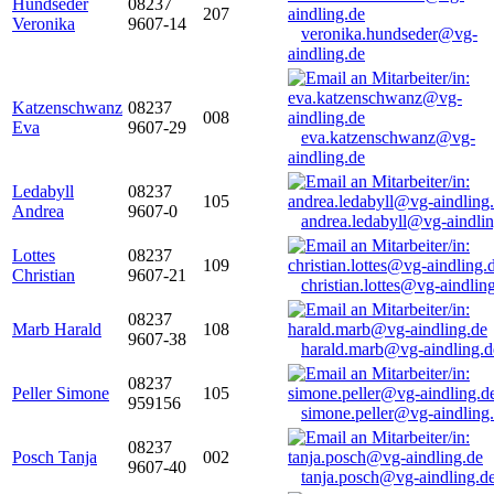
Hundseder
08237
207
Veronika
9607-14
veronika.hundseder@vg-
aindling.de
Katzenschwanz
08237
008
Eva
9607-29
eva.katzenschwanz@vg-
aindling.de
Ledabyll
08237
105
Andrea
9607-0
andrea.ledabyll@vg-aindli
Lottes
08237
109
Christian
9607-21
christian.lottes@vg-aindlin
08237
Marb Harald
108
9607-38
harald.marb@vg-aindling.d
08237
Peller Simone
105
959156
simone.peller@vg-aindling
08237
Posch Tanja
002
9607-40
tanja.posch@vg-aindling.d