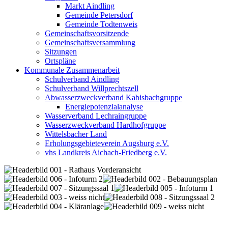
Markt Aindling
Gemeinde Petersdorf
Gemeinde Todtenweis
Gemeinschaftsvorsitzende
Gemeinschaftsversammlung
Sitzungen
Ortspläne
Kommunale Zusammenarbeit
Schulverband Aindling
Schulverband Willprechtszell
Abwasserzweckverband Kabisbachgruppe
Energiepotenzialanalyse
Wasserverband Lechraingruppe
Wasserzweckverband Hardhofgruppe
Wittelsbacher Land
Erholungsgebieteverein Augsburg e.V.
vhs Landkreis Aichach-Friedberg e.V.