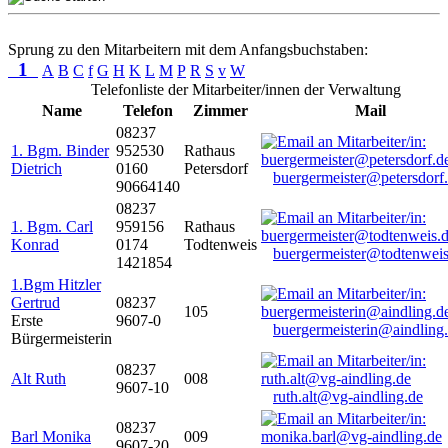
Sprung zu den Mitarbeitern mit dem Anfangsbuchstaben:
1
A
B
C
f
G
H
K
L
M
P
R
S
v
W
Telefonliste der Mitarbeiter/innen der Verwaltung
Name
Telefon
Zimmer
Mail
08237
1. Bgm. Binder
952530
Rathaus
Dietrich
0160
Petersdorf
buergermeister@petersdorf
90664140
08237
1. Bgm. Carl
959156
Rathaus
Konrad
0174
Todtenweis
buergermeister@todtenweis
1421854
1.Bgm Hitzler
Gertrud
08237
105
Erste
9607-0
buergermeisterin@aindling
Bürgermeisterin
08237
Alt Ruth
008
9607-10
ruth.alt@vg-aindling.de
08237
Barl Monika
009
9607-20