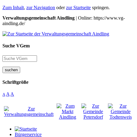
Zum Inhalt
,
zur Navigation
oder
zur Startseite
springen.
Verwaltungsgemeinschaft Aindling
| Online: https://www.vg-
aindling.de/
Suche VGem
suchen
Schriftgröße
A
A
A
Bürgerservice