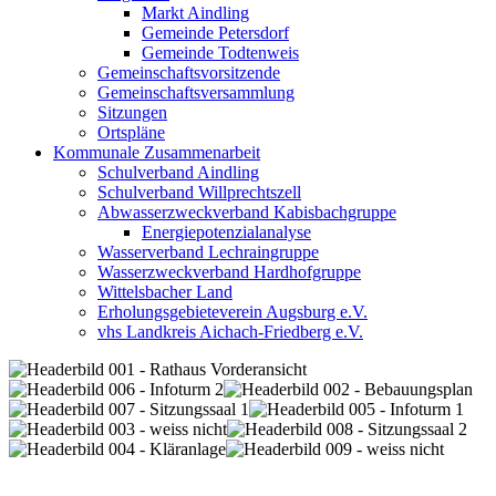
Markt Aindling
Gemeinde Petersdorf
Gemeinde Todtenweis
Gemeinschaftsvorsitzende
Gemeinschaftsversammlung
Sitzungen
Ortspläne
Kommunale Zusammenarbeit
Schulverband Aindling
Schulverband Willprechtszell
Abwasserzweckverband Kabisbachgruppe
Energiepotenzialanalyse
Wasserverband Lechraingruppe
Wasserzweckverband Hardhofgruppe
Wittelsbacher Land
Erholungsgebieteverein Augsburg e.V.
vhs Landkreis Aichach-Friedberg e.V.