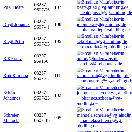
08237
Pußl Beate
107
9607-26
beate.pussl@vg-aindling.de
08237
Riegl Johanna
108
9607-41
johanna.riegl@aindling.de
08237
Riegl Petra
105
9607-35
sekretariat@vg-aindling.de
08237
Riß Franz
959156
archiv@todtenweis.de
08237
Rott Ramona
111
9607-42
ramona.rott@vg-aindling.d
Schön
08237
102
Johannes
9607-23
johannes.schoen@vg-
aindling.de
Schreier
08237
005
Manuela
9607-19
manuela.schreier@vg-
aindling.de