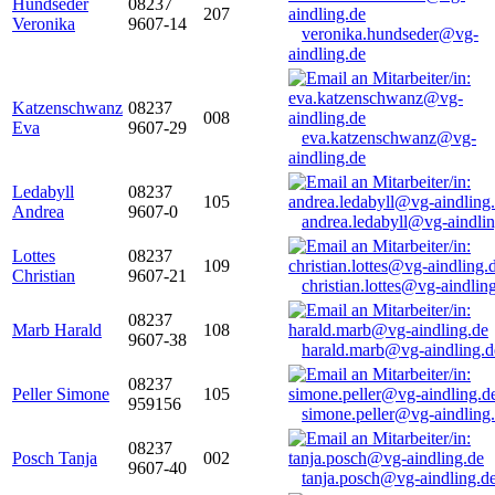
Hundseder
08237
207
Veronika
9607-14
veronika.hundseder@vg-
aindling.de
Katzenschwanz
08237
008
Eva
9607-29
eva.katzenschwanz@vg-
aindling.de
Ledabyll
08237
105
Andrea
9607-0
andrea.ledabyll@vg-aindli
Lottes
08237
109
Christian
9607-21
christian.lottes@vg-aindlin
08237
Marb Harald
108
9607-38
harald.marb@vg-aindling.d
08237
Peller Simone
105
959156
simone.peller@vg-aindling
08237
Posch Tanja
002
9607-40
tanja.posch@vg-aindling.d