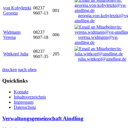
von Kobyletzki
08237
001
Georgia
9607-13
georgia.von-kobyletzki@vg
aindling.de
Widmann
08237
006
Verena
9607-18
verena.widmann@vg-
aindling.de
08237
Wittkopf Julia
205
9607-35
julia.wittkopf@aindling.de
drucken
nach oben
Quicklinks
Kontakt
Inhaltsverzeichnis
Impressum
Datenschutz
Verwaltungsgemeinschaft Aindling