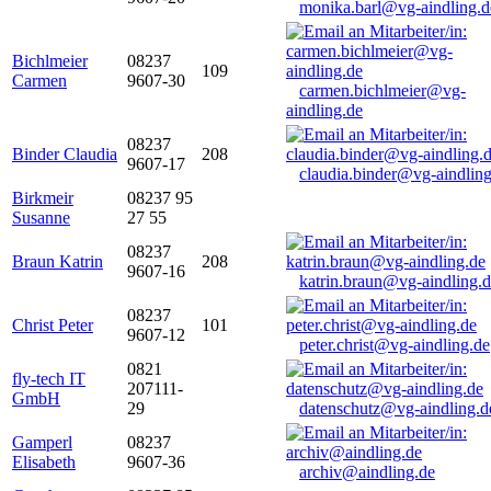
monika.barl@vg-aindling.d
Bichlmeier
08237
109
Carmen
9607-30
carmen.bichlmeier@vg-
aindling.de
08237
Binder Claudia
208
9607-17
claudia.binder@vg-aindling
Birkmeir
08237 95
Susanne
27 55
08237
Braun Katrin
208
9607-16
katrin.braun@vg-aindling.
08237
Christ Peter
101
9607-12
peter.christ@vg-aindling.de
0821
fly-tech IT
207111-
GmbH
29
datenschutz@vg-aindling.d
Gamperl
08237
Elisabeth
9607-36
archiv@aindling.de