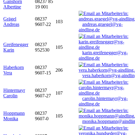
Ganshorn
08237 85
Albertine
19 001
Grägel
08237
103
Andreas
9607-22
andreas.graegel@vg-
aindling.de
Greifenegger
08237
105
Karin
952530
karin.greifenegger@vg-
aindling.de
Haberkorn
08237
206
Vera
9607-15
vera.haberkorn@vg-aindlin
Hintermayr
08237
107
Carolin
9607-27
carolin.hintermayr@vg-
aindling.de
Hoppmann
08237
105
Monika
9607-0
monika.hoppmann@aindlin