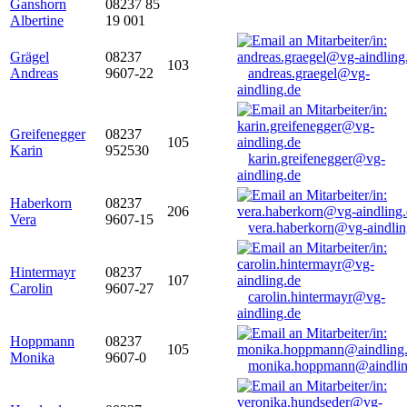
Ganshorn
08237 85
Albertine
19 001
Grägel
08237
103
Andreas
9607-22
andreas.graegel@vg-
aindling.de
Greifenegger
08237
105
Karin
952530
karin.greifenegger@vg-
aindling.de
Haberkorn
08237
206
Vera
9607-15
vera.haberkorn@vg-aindlin
Hintermayr
08237
107
Carolin
9607-27
carolin.hintermayr@vg-
aindling.de
Hoppmann
08237
105
Monika
9607-0
monika.hoppmann@aindlin