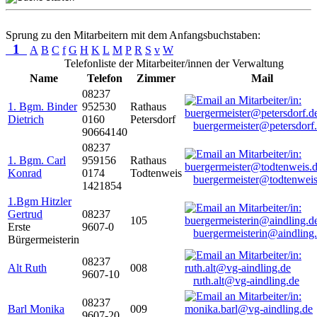
Sprung zu den Mitarbeitern mit dem Anfangsbuchstaben:
1
A
B
C
f
G
H
K
L
M
P
R
S
v
W
Telefonliste der Mitarbeiter/innen der Verwaltung
Name
Telefon
Zimmer
Mail
08237
1. Bgm. Binder
952530
Rathaus
Dietrich
0160
Petersdorf
buergermeister@petersdorf
90664140
08237
1. Bgm. Carl
959156
Rathaus
Konrad
0174
Todtenweis
buergermeister@todtenweis
1421854
1.Bgm Hitzler
Gertrud
08237
105
Erste
9607-0
buergermeisterin@aindling
Bürgermeisterin
08237
Alt Ruth
008
9607-10
ruth.alt@vg-aindling.de
08237
Barl Monika
009
9607-20