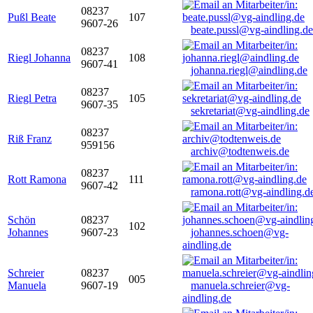
08237
Pußl Beate
107
9607-26
beate.pussl@vg-aindling.de
08237
Riegl Johanna
108
9607-41
johanna.riegl@aindling.de
08237
Riegl Petra
105
9607-35
sekretariat@vg-aindling.de
08237
Riß Franz
959156
archiv@todtenweis.de
08237
Rott Ramona
111
9607-42
ramona.rott@vg-aindling.d
Schön
08237
102
Johannes
9607-23
johannes.schoen@vg-
aindling.de
Schreier
08237
005
Manuela
9607-19
manuela.schreier@vg-
aindling.de