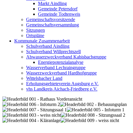
Markt Aindling
Gemeinde Petersdorf
Gemeinde Todtenweis
Gemeinschaftsvorsitzende
Gemeinschaftsversammlung
Sitzungen
Ortspläne
Kommunale Zusammenarbeit
Schulverband Aindling
Schulverband Willprechtszell
Abwasserzweckverband Kabisbachgruppe
Energiepotenzialanalyse
Wasserverband Lechraingruppe
Wasserzweckverband Hardhofgruppe
Wittelsbacher Land
Erholungsgebieteverein Augsburg e.V.
vhs Landkreis Aichach-Friedberg e.V.