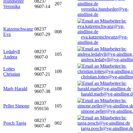
Hundseder
08237
207
Veronika
9607-14
veronika.hundseder@vg-
aindling.de
Katzenschwanz
08237
008
Eva
9607-29
eva.katzenschwanz@vg-
aindling.de
Ledabyll
08237
105
Andrea
9607-0
andrea.ledabyll@vg-aindli
Lottes
08237
109
Christian
9607-21
christian.lottes@vg-aindlin
08237
Marb Harald
108
9607-38
harald.marb@vg-aindling.d
08237
Peller Simone
105
959156
simone.peller@vg-aindling
08237
Posch Tanja
002
9607-40
tanja.posch@vg-aindling.d