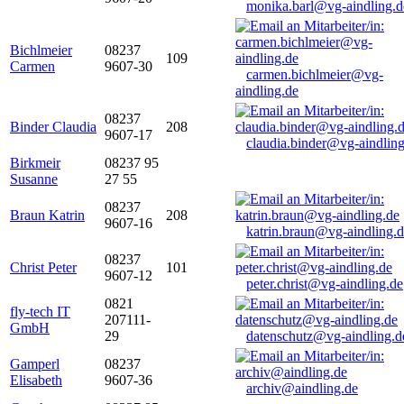
monika.barl@vg-aindling.d
Bichlmeier
08237
109
Carmen
9607-30
carmen.bichlmeier@vg-
aindling.de
08237
Binder Claudia
208
9607-17
claudia.binder@vg-aindling
Birkmeir
08237 95
Susanne
27 55
08237
Braun Katrin
208
9607-16
katrin.braun@vg-aindling.
08237
Christ Peter
101
9607-12
peter.christ@vg-aindling.de
0821
fly-tech IT
207111-
GmbH
29
datenschutz@vg-aindling.d
Gamperl
08237
Elisabeth
9607-36
archiv@aindling.de