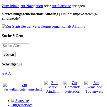
Zum Inhalt
,
zur Navigation
oder
zur Startseite
springen.
Verwaltungsgemeinschaft Aindling
| Online: https://www.vg-
aindling.de/
Suche VGem
suchen
Schriftgröße
A
A
A
Bürgerservice