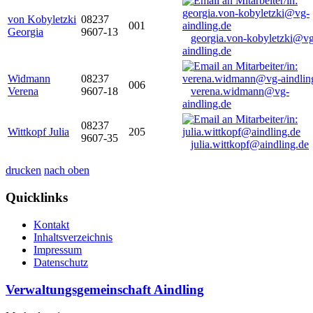
von Kobyletzki
08237
001
Georgia
9607-13
georgia.von-kobyletzki@vg
aindling.de
Widmann
08237
006
Verena
9607-18
verena.widmann@vg-
aindling.de
08237
Wittkopf Julia
205
9607-35
julia.wittkopf@aindling.de
drucken
nach oben
Quicklinks
Kontakt
Inhaltsverzeichnis
Impressum
Datenschutz
Verwaltungsgemeinschaft Aindling