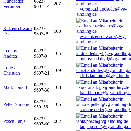
Hundseder
08237
207
Veronika
9607-14
veronika.hundseder@vg-
aindling.de
Katzenschwanz
08237
008
Eva
9607-29
eva.katzenschwanz@vg-
aindling.de
Ledabyll
08237
105
Andrea
9607-0
andrea.ledabyll@vg-aindli
Lottes
08237
109
Christian
9607-21
christian.lottes@vg-aindlin
08237
Marb Harald
108
9607-38
harald.marb@vg-aindling.d
08237
Peller Simone
105
959156
simone.peller@vg-aindling
08237
Posch Tanja
002
9607-40
tanja.posch@vg-aindling.d