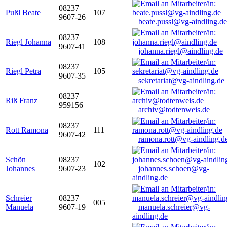
08237
Pußl Beate
107
9607-26
beate.pussl@vg-aindling.de
08237
Riegl Johanna
108
9607-41
johanna.riegl@aindling.de
08237
Riegl Petra
105
9607-35
sekretariat@vg-aindling.de
08237
Riß Franz
959156
archiv@todtenweis.de
08237
Rott Ramona
111
9607-42
ramona.rott@vg-aindling.d
Schön
08237
102
Johannes
9607-23
johannes.schoen@vg-
aindling.de
Schreier
08237
005
Manuela
9607-19
manuela.schreier@vg-
aindling.de