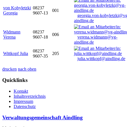
von Kobyletzki
08237
001
Georgia
9607-13
georgia.von-kobyletzki@vg
aindling.de
Widmann
08237
006
Verena
9607-18
verena.widmann@vg-
aindling.de
08237
Wittkopf Julia
205
9607-35
julia.wittkopf@aindling.de
drucken
nach oben
Quicklinks
Kontakt
Inhaltsverzeichnis
Impressum
Datenschutz
Verwaltungsgemeinschaft Aindling