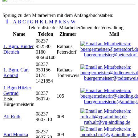
Sprung zu den Mitarbeitern mit dem Anfangsbuchstaben:
1
A
B
C
f
G
H
K
L
M
P
R
S
v
W
Telefonliste der Mitarbeiter/innen der Verwaltung
Name
Telefon
Zimmer
Mail
08237
1. Bgm. Binder
952530
Rathaus
Dietrich
0160
Petersdorf
buergermeister@petersdorf
90664140
08237
1. Bgm. Carl
959156
Rathaus
Konrad
0174
Todtenweis
buergermeister@todtenweis
1421854
1.Bgm Hitzler
Gertrud
08237
105
Erste
9607-0
buergermeisterin@aindling
Bürgermeisterin
08237
Alt Ruth
008
9607-10
ruth.alt@vg-aindling.de
08237
Barl Monika
009
9607-20