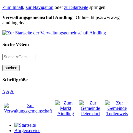
Zum Inhalt
,
zur Navigation
oder
zur Startseite
springen.
Verwaltungsgemeinschaft Aindling
| Online: https://www.vg-
aindling.de/
Suche VGem
suchen
Schriftgröße
A
A
A
Bürgerservice