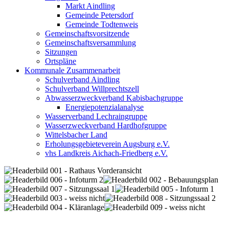
Markt Aindling
Gemeinde Petersdorf
Gemeinde Todtenweis
Gemeinschaftsvorsitzende
Gemeinschaftsversammlung
Sitzungen
Ortspläne
Kommunale Zusammenarbeit
Schulverband Aindling
Schulverband Willprechtszell
Abwasserzweckverband Kabisbachgruppe
Energiepotenzialanalyse
Wasserverband Lechraingruppe
Wasserzweckverband Hardhofgruppe
Wittelsbacher Land
Erholungsgebieteverein Augsburg e.V.
vhs Landkreis Aichach-Friedberg e.V.