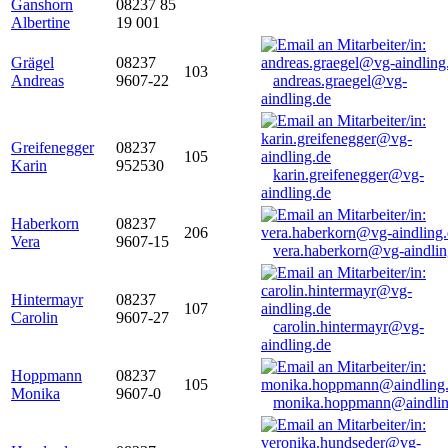
Ganshorn
08237 85
Albertine
19 001
Grägel
08237
103
Andreas
9607-22
andreas.graegel@vg-
aindling.de
Greifenegger
08237
105
Karin
952530
karin.greifenegger@vg-
aindling.de
Haberkorn
08237
206
Vera
9607-15
vera.haberkorn@vg-aindlin
Hintermayr
08237
107
Carolin
9607-27
carolin.hintermayr@vg-
aindling.de
Hoppmann
08237
105
Monika
9607-0
monika.hoppmann@aindlin