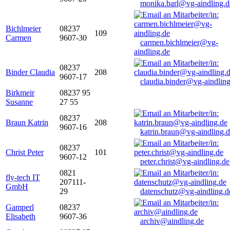
monika.barl@vg-aindling.d
Bichlmeier
08237
109
Carmen
9607-30
carmen.bichlmeier@vg-
aindling.de
08237
Binder Claudia
208
9607-17
claudia.binder@vg-aindling
Birkmeir
08237 95
Susanne
27 55
08237
Braun Katrin
208
9607-16
katrin.braun@vg-aindling.
08237
Christ Peter
101
9607-12
peter.christ@vg-aindling.de
0821
fly-tech IT
207111-
GmbH
29
datenschutz@vg-aindling.d
Gamperl
08237
Elisabeth
9607-36
archiv@aindling.de