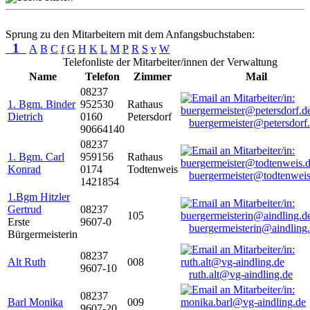
Sprung zu den Mitarbeitern mit dem Anfangsbuchstaben:
1
A
B
C
f
G
H
K
L
M
P
R
S
v
W
Telefonliste der Mitarbeiter/innen der Verwaltung
Name
Telefon
Zimmer
Mail
08237
1. Bgm. Binder
952530
Rathaus
Dietrich
0160
Petersdorf
buergermeister@petersdorf
90664140
08237
1. Bgm. Carl
959156
Rathaus
Konrad
0174
Todtenweis
buergermeister@todtenweis
1421854
1.Bgm Hitzler
Gertrud
08237
105
Erste
9607-0
buergermeisterin@aindling
Bürgermeisterin
08237
Alt Ruth
008
9607-10
ruth.alt@vg-aindling.de
08237
Barl Monika
009
9607-20