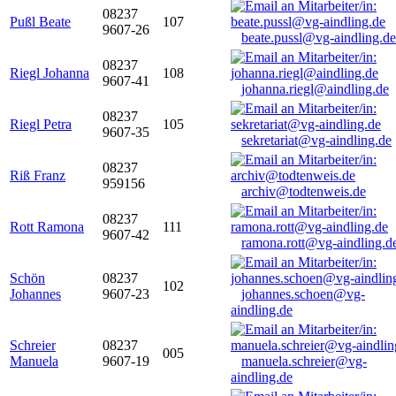
08237
Pußl Beate
107
9607-26
beate.pussl@vg-aindling.de
08237
Riegl Johanna
108
9607-41
johanna.riegl@aindling.de
08237
Riegl Petra
105
9607-35
sekretariat@vg-aindling.de
08237
Riß Franz
959156
archiv@todtenweis.de
08237
Rott Ramona
111
9607-42
ramona.rott@vg-aindling.d
Schön
08237
102
Johannes
9607-23
johannes.schoen@vg-
aindling.de
Schreier
08237
005
Manuela
9607-19
manuela.schreier@vg-
aindling.de