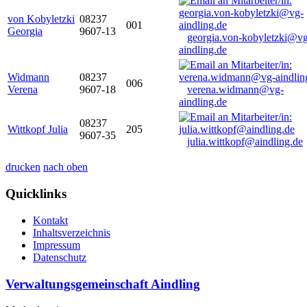
von Kobyletzki
08237
001
Georgia
9607-13
georgia.von-kobyletzki@vg
aindling.de
Widmann
08237
006
Verena
9607-18
verena.widmann@vg-
aindling.de
08237
Wittkopf Julia
205
9607-35
julia.wittkopf@aindling.de
drucken
nach oben
Quicklinks
Kontakt
Inhaltsverzeichnis
Impressum
Datenschutz
Verwaltungsgemeinschaft Aindling