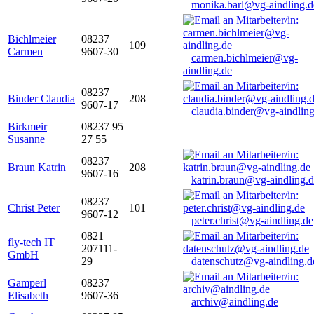
monika.barl@vg-aindling.d
Bichlmeier
08237
109
Carmen
9607-30
carmen.bichlmeier@vg-
aindling.de
08237
Binder Claudia
208
9607-17
claudia.binder@vg-aindling
Birkmeir
08237 95
Susanne
27 55
08237
Braun Katrin
208
9607-16
katrin.braun@vg-aindling.
08237
Christ Peter
101
9607-12
peter.christ@vg-aindling.de
0821
fly-tech IT
207111-
GmbH
29
datenschutz@vg-aindling.d
Gamperl
08237
Elisabeth
9607-36
archiv@aindling.de