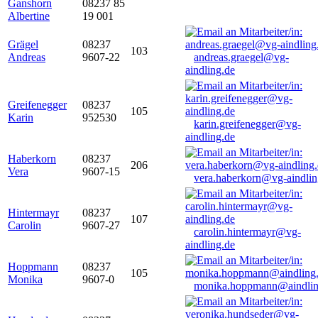
Ganshorn
08237 85
Albertine
19 001
Grägel
08237
103
Andreas
9607-22
andreas.graegel@vg-
aindling.de
Greifenegger
08237
105
Karin
952530
karin.greifenegger@vg-
aindling.de
Haberkorn
08237
206
Vera
9607-15
vera.haberkorn@vg-aindlin
Hintermayr
08237
107
Carolin
9607-27
carolin.hintermayr@vg-
aindling.de
Hoppmann
08237
105
Monika
9607-0
monika.hoppmann@aindlin