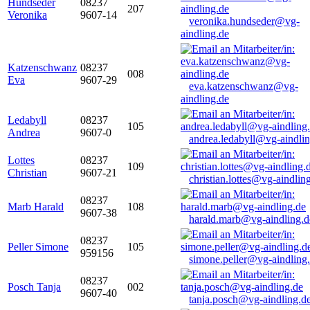
Hundseder
08237
207
Veronika
9607-14
veronika.hundseder@vg-
aindling.de
Katzenschwanz
08237
008
Eva
9607-29
eva.katzenschwanz@vg-
aindling.de
Ledabyll
08237
105
Andrea
9607-0
andrea.ledabyll@vg-aindli
Lottes
08237
109
Christian
9607-21
christian.lottes@vg-aindlin
08237
Marb Harald
108
9607-38
harald.marb@vg-aindling.d
08237
Peller Simone
105
959156
simone.peller@vg-aindling
08237
Posch Tanja
002
9607-40
tanja.posch@vg-aindling.d