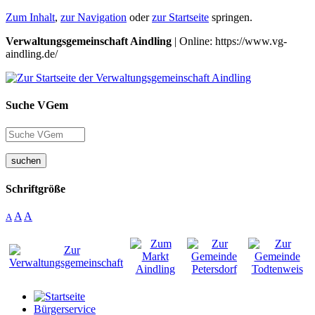
Zum Inhalt
,
zur Navigation
oder
zur Startseite
springen.
Verwaltungsgemeinschaft Aindling
| Online: https://www.vg-
aindling.de/
Suche VGem
suchen
Schriftgröße
A
A
A
Bürgerservice