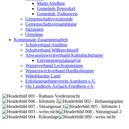
Markt Aindling
Gemeinde Petersdorf
Gemeinde Todtenweis
Gemeinschaftsvorsitzende
Gemeinschaftsversammlung
Sitzungen
Ortspläne
Kommunale Zusammenarbeit
Schulverband Aindling
Schulverband Willprechtszell
Abwasserzweckverband Kabisbachgruppe
Energiepotenzialanalyse
Wasserverband Lechraingruppe
Wasserzweckverband Hardhofgruppe
Wittelsbacher Land
Erholungsgebieteverein Augsburg e.V.
vhs Landkreis Aichach-Friedberg e.V.