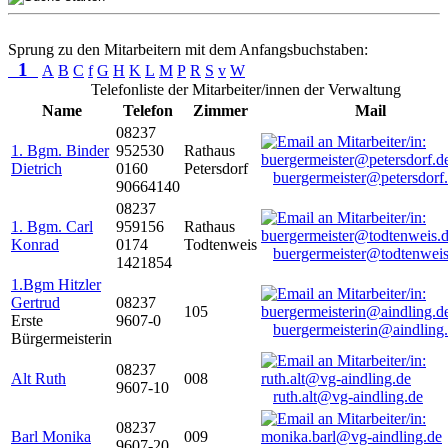
Sprung zu den Mitarbeitern mit dem Anfangsbuchstaben:
1
A
B
C
f
G
H
K
L
M
P
R
S
v
W
Telefonliste der Mitarbeiter/innen der Verwaltung
Name
Telefon
Zimmer
Mail
08237
1. Bgm. Binder
952530
Rathaus
Dietrich
0160
Petersdorf
buergermeister@petersdorf
90664140
08237
1. Bgm. Carl
959156
Rathaus
Konrad
0174
Todtenweis
buergermeister@todtenweis
1421854
1.Bgm Hitzler
Gertrud
08237
105
Erste
9607-0
buergermeisterin@aindling
Bürgermeisterin
08237
Alt Ruth
008
9607-10
ruth.alt@vg-aindling.de
08237
Barl Monika
009
9607-20