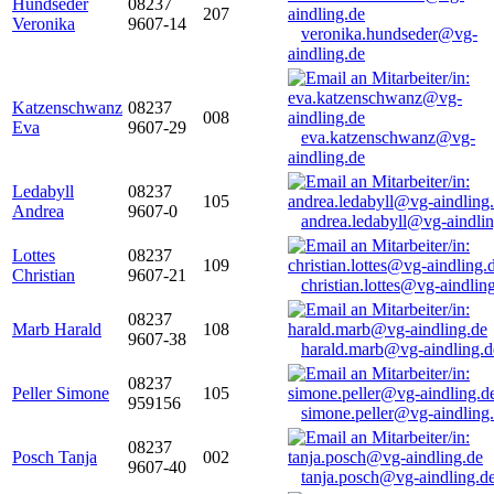
Hundseder
08237
207
Veronika
9607-14
veronika.hundseder@vg-
aindling.de
Katzenschwanz
08237
008
Eva
9607-29
eva.katzenschwanz@vg-
aindling.de
Ledabyll
08237
105
Andrea
9607-0
andrea.ledabyll@vg-aindli
Lottes
08237
109
Christian
9607-21
christian.lottes@vg-aindlin
08237
Marb Harald
108
9607-38
harald.marb@vg-aindling.d
08237
Peller Simone
105
959156
simone.peller@vg-aindling
08237
Posch Tanja
002
9607-40
tanja.posch@vg-aindling.d