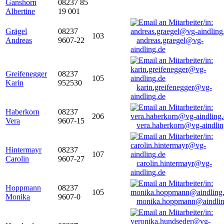
Ganshorn
08237 85
Albertine
19 001
Grägel
08237
103
Andreas
9607-22
andreas.graegel@vg-
aindling.de
Greifenegger
08237
105
Karin
952530
karin.greifenegger@vg-
aindling.de
Haberkorn
08237
206
Vera
9607-15
vera.haberkorn@vg-aindlin
Hintermayr
08237
107
Carolin
9607-27
carolin.hintermayr@vg-
aindling.de
Hoppmann
08237
105
Monika
9607-0
monika.hoppmann@aindlin