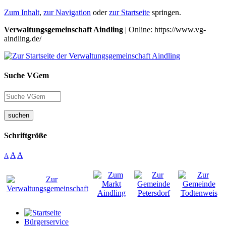
Zum Inhalt
,
zur Navigation
oder
zur Startseite
springen.
Verwaltungsgemeinschaft Aindling
| Online: https://www.vg-
aindling.de/
Suche VGem
suchen
Schriftgröße
A
A
A
Bürgerservice