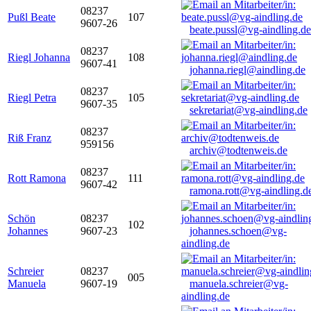
08237
Pußl Beate
107
9607-26
beate.pussl@vg-aindling.de
08237
Riegl Johanna
108
9607-41
johanna.riegl@aindling.de
08237
Riegl Petra
105
9607-35
sekretariat@vg-aindling.de
08237
Riß Franz
959156
archiv@todtenweis.de
08237
Rott Ramona
111
9607-42
ramona.rott@vg-aindling.d
Schön
08237
102
Johannes
9607-23
johannes.schoen@vg-
aindling.de
Schreier
08237
005
Manuela
9607-19
manuela.schreier@vg-
aindling.de