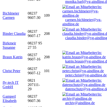
monika.barl@vg-aindling.d
Bichlmeier
08237
109
Carmen
9607-30
carmen.bichlmeier@vg-
aindling.de
08237
Binder Claudia
208
9607-17
claudia.binder@vg-aindling
Birkmeir
08237 95
Susanne
27 55
08237
Braun Katrin
208
9607-16
katrin.braun@vg-aindling.
08237
Christ Peter
101
9607-12
peter.christ@vg-aindling.de
0821
fly-tech IT
207111-
GmbH
29
datenschutz@vg-aindling.d
Gamperl
08237
Elisabeth
9607-36
archiv@aindling.de