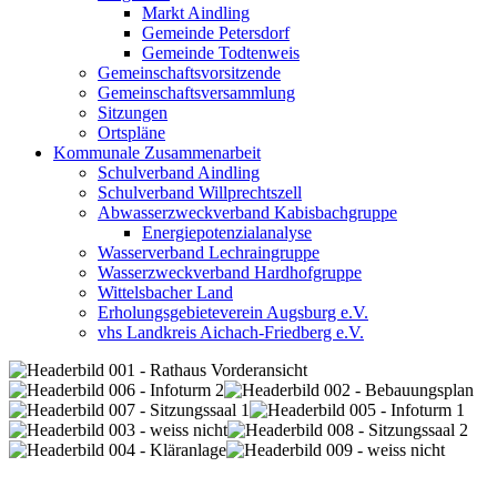
Markt Aindling
Gemeinde Petersdorf
Gemeinde Todtenweis
Gemeinschaftsvorsitzende
Gemeinschaftsversammlung
Sitzungen
Ortspläne
Kommunale Zusammenarbeit
Schulverband Aindling
Schulverband Willprechtszell
Abwasserzweckverband Kabisbachgruppe
Energiepotenzialanalyse
Wasserverband Lechraingruppe
Wasserzweckverband Hardhofgruppe
Wittelsbacher Land
Erholungsgebieteverein Augsburg e.V.
vhs Landkreis Aichach-Friedberg e.V.