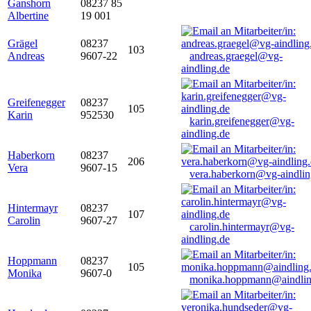
Ganshorn
08237 85
Albertine
19 001
Grägel
08237
103
Andreas
9607-22
andreas.graegel@vg-
aindling.de
Greifenegger
08237
105
Karin
952530
karin.greifenegger@vg-
aindling.de
Haberkorn
08237
206
Vera
9607-15
vera.haberkorn@vg-aindlin
Hintermayr
08237
107
Carolin
9607-27
carolin.hintermayr@vg-
aindling.de
Hoppmann
08237
105
Monika
9607-0
monika.hoppmann@aindlin