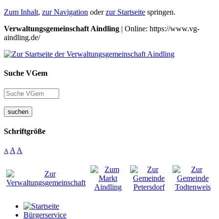
Zum Inhalt
,
zur Navigation
oder
zur Startseite
springen.
Verwaltungsgemeinschaft Aindling
| Online: https://www.vg-
aindling.de/
Suche VGem
suchen
Schriftgröße
A
A
A
Bürgerservice