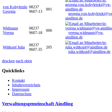
von Kobyletzki
08237
001
Georgia
9607-13
georgia.von-kobyletzki@vg
aindling.de
Widmann
08237
006
Verena
9607-18
verena.widmann@vg-
aindling.de
08237
Wittkopf Julia
205
9607-35
julia.wittkopf@aindling.de
drucken
nach oben
Quicklinks
Kontakt
Inhaltsverzeichnis
Impressum
Datenschutz
Verwaltungsgemeinschaft Aindling