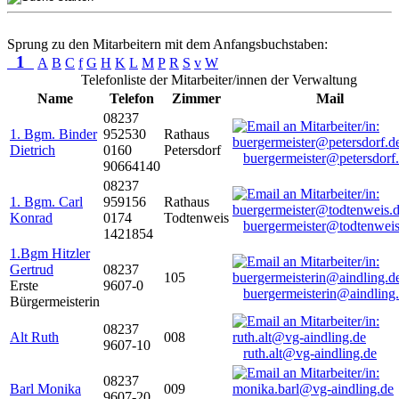
Sprung zu den Mitarbeitern mit dem Anfangsbuchstaben:
1
A
B
C
f
G
H
K
L
M
P
R
S
v
W
Telefonliste der Mitarbeiter/innen der Verwaltung
Name
Telefon
Zimmer
Mail
08237
1. Bgm. Binder
952530
Rathaus
Dietrich
0160
Petersdorf
buergermeister@petersdorf
90664140
08237
1. Bgm. Carl
959156
Rathaus
Konrad
0174
Todtenweis
buergermeister@todtenweis
1421854
1.Bgm Hitzler
Gertrud
08237
105
Erste
9607-0
buergermeisterin@aindling
Bürgermeisterin
08237
Alt Ruth
008
9607-10
ruth.alt@vg-aindling.de
08237
Barl Monika
009
9607-20