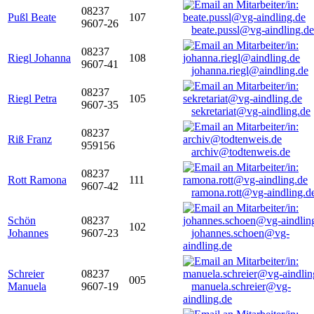
08237
Pußl Beate
107
9607-26
beate.pussl@vg-aindling.de
08237
Riegl Johanna
108
9607-41
johanna.riegl@aindling.de
08237
Riegl Petra
105
9607-35
sekretariat@vg-aindling.de
08237
Riß Franz
959156
archiv@todtenweis.de
08237
Rott Ramona
111
9607-42
ramona.rott@vg-aindling.d
Schön
08237
102
Johannes
9607-23
johannes.schoen@vg-
aindling.de
Schreier
08237
005
Manuela
9607-19
manuela.schreier@vg-
aindling.de