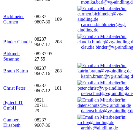
monika.barl@vg-aindling.d
Bichlmeier
08237
109
Carmen
9607-30
carmen.bichlmeier@vg-
aindling.de
08237
Binder Claudia
208
9607-17
claudia.binder@vg-aindling
Birkmeir
08237 95
Susanne
27 55
08237
Braun Katrin
208
9607-16
katrin.braun@vg-aindling.
08237
Christ Peter
101
9607-12
peter.christ@vg-aindling.de
0821
fly-tech IT
207111-
GmbH
29
datenschutz@vg-aindling.d
Gamperl
08237
Elisabeth
9607-36
archiv@aindling.de