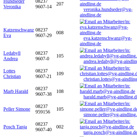
Hundseder
08237
207
Veronika
9607-14
veronika.hundseder@vg-
aindling.de
Katzenschwanz
08237
008
Eva
9607-29
eva.katzenschwanz@vg-
aindling.de
Ledabyll
08237
105
Andrea
9607-0
andrea.ledabyll@vg-aindli
Lottes
08237
109
Christian
9607-21
christian.lottes@vg-aindlin
08237
Marb Harald
108
9607-38
harald.marb@vg-aindling.d
08237
Peller Simone
105
959156
simone.peller@vg-aindling
08237
Posch Tanja
002
9607-40
tanja.posch@vg-aindling.d