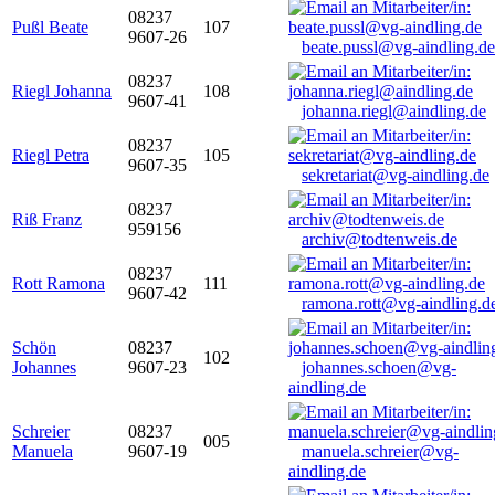
08237
Pußl Beate
107
9607-26
beate.pussl@vg-aindling.de
08237
Riegl Johanna
108
9607-41
johanna.riegl@aindling.de
08237
Riegl Petra
105
9607-35
sekretariat@vg-aindling.de
08237
Riß Franz
959156
archiv@todtenweis.de
08237
Rott Ramona
111
9607-42
ramona.rott@vg-aindling.d
Schön
08237
102
Johannes
9607-23
johannes.schoen@vg-
aindling.de
Schreier
08237
005
Manuela
9607-19
manuela.schreier@vg-
aindling.de