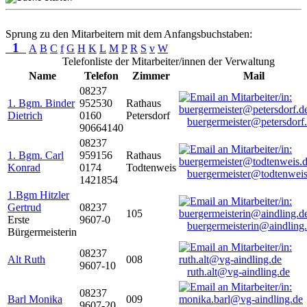
Sprung zu den Mitarbeitern mit dem Anfangsbuchstaben:
1
A
B
C
f
G
H
K
L
M
P
R
S
v
W
Telefonliste der Mitarbeiter/innen der Verwaltung
Name
Telefon
Zimmer
Mail
08237
1. Bgm. Binder
952530
Rathaus
Dietrich
0160
Petersdorf
buergermeister@petersdorf
90664140
08237
1. Bgm. Carl
959156
Rathaus
Konrad
0174
Todtenweis
buergermeister@todtenweis
1421854
1.Bgm Hitzler
Gertrud
08237
105
Erste
9607-0
buergermeisterin@aindling
Bürgermeisterin
08237
Alt Ruth
008
9607-10
ruth.alt@vg-aindling.de
08237
Barl Monika
009
9607-20