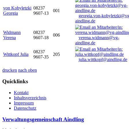
von Kobyletzki
08237
001
Georgia
9607-13
georgia.von-kobyletzki@vg
aindling.de
Widmann
08237
006
Verena
9607-18
verena.widmann@vg-
aindling.de
08237
Wittkopf Julia
205
9607-35
julia.wittkopf@aindling.de
drucken
nach oben
Quicklinks
Kontakt
Inhaltsverzeichnis
Impressum
Datenschutz
Verwaltungsgemeinschaft Aindling