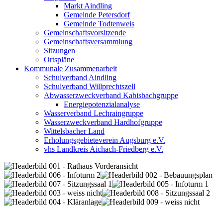
Markt Aindling
Gemeinde Petersdorf
Gemeinde Todtenweis
Gemeinschaftsvorsitzende
Gemeinschaftsversammlung
Sitzungen
Ortspläne
Kommunale Zusammenarbeit
Schulverband Aindling
Schulverband Willprechtszell
Abwasserzweckverband Kabisbachgruppe
Energiepotenzialanalyse
Wasserverband Lechraingruppe
Wasserzweckverband Hardhofgruppe
Wittelsbacher Land
Erholungsgebieteverein Augsburg e.V.
vhs Landkreis Aichach-Friedberg e.V.