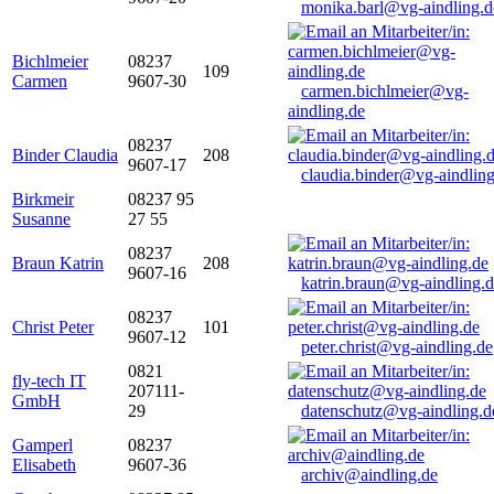
monika.barl@vg-aindling.d
Bichlmeier
08237
109
Carmen
9607-30
carmen.bichlmeier@vg-
aindling.de
08237
Binder Claudia
208
9607-17
claudia.binder@vg-aindling
Birkmeir
08237 95
Susanne
27 55
08237
Braun Katrin
208
9607-16
katrin.braun@vg-aindling.
08237
Christ Peter
101
9607-12
peter.christ@vg-aindling.de
0821
fly-tech IT
207111-
GmbH
29
datenschutz@vg-aindling.d
Gamperl
08237
Elisabeth
9607-36
archiv@aindling.de