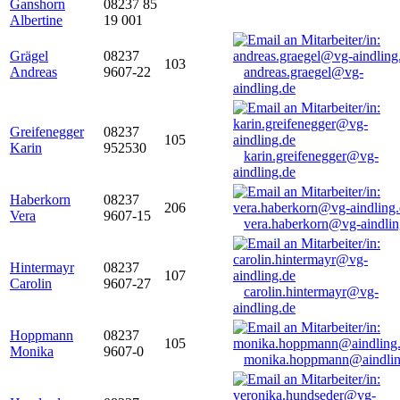
Ganshorn
08237 85
Albertine
19 001
Grägel
08237
103
Andreas
9607-22
andreas.graegel@vg-
aindling.de
Greifenegger
08237
105
Karin
952530
karin.greifenegger@vg-
aindling.de
Haberkorn
08237
206
Vera
9607-15
vera.haberkorn@vg-aindlin
Hintermayr
08237
107
Carolin
9607-27
carolin.hintermayr@vg-
aindling.de
Hoppmann
08237
105
Monika
9607-0
monika.hoppmann@aindlin