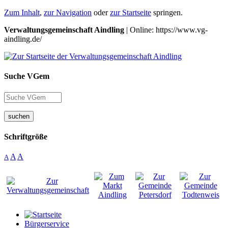
Zum Inhalt
,
zur Navigation
oder
zur Startseite
springen.
Verwaltungsgemeinschaft Aindling
| Online: https://www.vg-
aindling.de/
Suche VGem
suchen
Schriftgröße
A
A
A
Bürgerservice