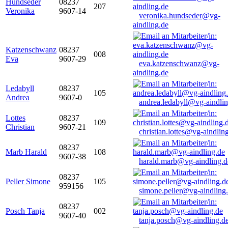
Hundseder
08237
207
Veronika
9607-14
veronika.hundseder@vg-
aindling.de
Katzenschwanz
08237
008
Eva
9607-29
eva.katzenschwanz@vg-
aindling.de
Ledabyll
08237
105
Andrea
9607-0
andrea.ledabyll@vg-aindli
Lottes
08237
109
Christian
9607-21
christian.lottes@vg-aindlin
08237
Marb Harald
108
9607-38
harald.marb@vg-aindling.d
08237
Peller Simone
105
959156
simone.peller@vg-aindling
08237
Posch Tanja
002
9607-40
tanja.posch@vg-aindling.d