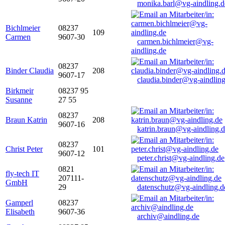
monika.barl@vg-aindling.d
Bichlmeier
08237
109
Carmen
9607-30
carmen.bichlmeier@vg-
aindling.de
08237
Binder Claudia
208
9607-17
claudia.binder@vg-aindling
Birkmeir
08237 95
Susanne
27 55
08237
Braun Katrin
208
9607-16
katrin.braun@vg-aindling.
08237
Christ Peter
101
9607-12
peter.christ@vg-aindling.de
0821
fly-tech IT
207111-
GmbH
29
datenschutz@vg-aindling.d
Gamperl
08237
Elisabeth
9607-36
archiv@aindling.de