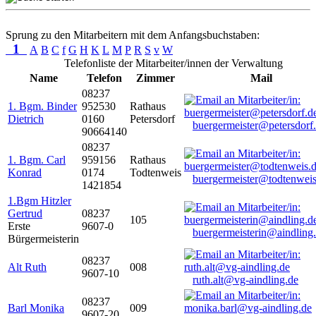
Sprung zu den Mitarbeitern mit dem Anfangsbuchstaben:
1
A
B
C
f
G
H
K
L
M
P
R
S
v
W
Telefonliste der Mitarbeiter/innen der Verwaltung
Name
Telefon
Zimmer
Mail
08237
1. Bgm. Binder
952530
Rathaus
Dietrich
0160
Petersdorf
buergermeister@petersdorf
90664140
08237
1. Bgm. Carl
959156
Rathaus
Konrad
0174
Todtenweis
buergermeister@todtenweis
1421854
1.Bgm Hitzler
Gertrud
08237
105
Erste
9607-0
buergermeisterin@aindling
Bürgermeisterin
08237
Alt Ruth
008
9607-10
ruth.alt@vg-aindling.de
08237
Barl Monika
009
9607-20