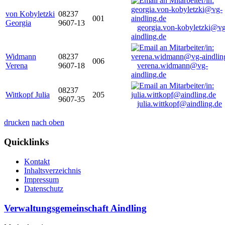
von Kobyletzki
08237
001
Georgia
9607-13
georgia.von-kobyletzki@vg
aindling.de
Widmann
08237
006
Verena
9607-18
verena.widmann@vg-
aindling.de
08237
Wittkopf Julia
205
9607-35
julia.wittkopf@aindling.de
drucken
nach oben
Quicklinks
Kontakt
Inhaltsverzeichnis
Impressum
Datenschutz
Verwaltungsgemeinschaft Aindling