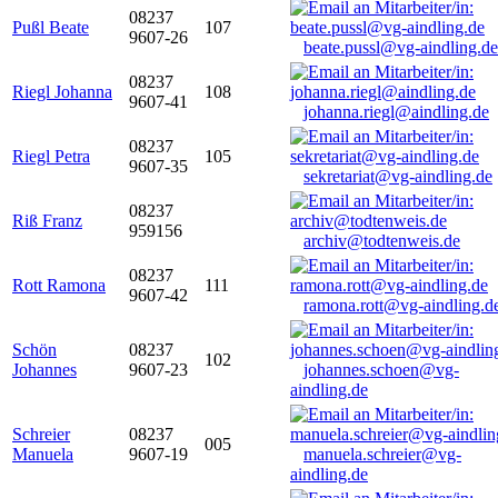
08237
Pußl Beate
107
9607-26
beate.pussl@vg-aindling.de
08237
Riegl Johanna
108
9607-41
johanna.riegl@aindling.de
08237
Riegl Petra
105
9607-35
sekretariat@vg-aindling.de
08237
Riß Franz
959156
archiv@todtenweis.de
08237
Rott Ramona
111
9607-42
ramona.rott@vg-aindling.d
Schön
08237
102
Johannes
9607-23
johannes.schoen@vg-
aindling.de
Schreier
08237
005
Manuela
9607-19
manuela.schreier@vg-
aindling.de