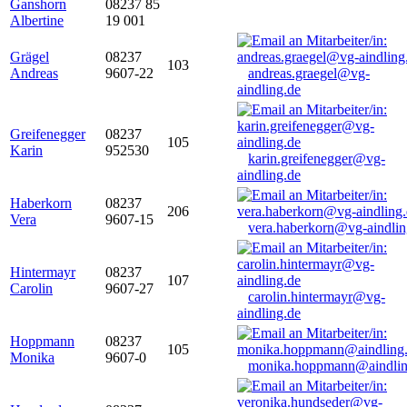
Ganshorn
08237 85
Albertine
19 001
Grägel
08237
103
Andreas
9607-22
andreas.graegel@vg-
aindling.de
Greifenegger
08237
105
Karin
952530
karin.greifenegger@vg-
aindling.de
Haberkorn
08237
206
Vera
9607-15
vera.haberkorn@vg-aindlin
Hintermayr
08237
107
Carolin
9607-27
carolin.hintermayr@vg-
aindling.de
Hoppmann
08237
105
Monika
9607-0
monika.hoppmann@aindlin