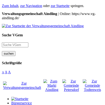
Zum Inhalt
,
zur Navigation
oder
zur Startseite
springen.
Verwaltungsgemeinschaft Aindling
| Online: https://www.vg-
aindling.de/
Suche VGem
suchen
Schriftgröße
A
A
A
Bürgerservice