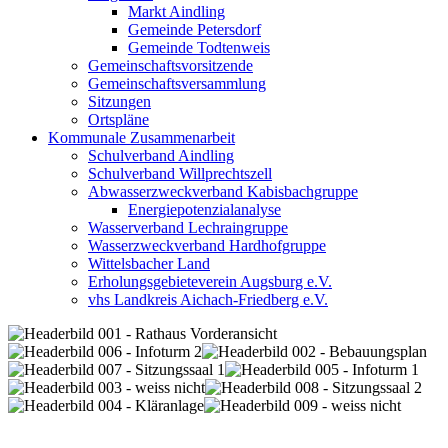
Markt Aindling
Gemeinde Petersdorf
Gemeinde Todtenweis
Gemeinschaftsvorsitzende
Gemeinschaftsversammlung
Sitzungen
Ortspläne
Kommunale Zusammenarbeit
Schulverband Aindling
Schulverband Willprechtszell
Abwasserzweckverband Kabisbachgruppe
Energiepotenzialanalyse
Wasserverband Lechraingruppe
Wasserzweckverband Hardhofgruppe
Wittelsbacher Land
Erholungsgebieteverein Augsburg e.V.
vhs Landkreis Aichach-Friedberg e.V.