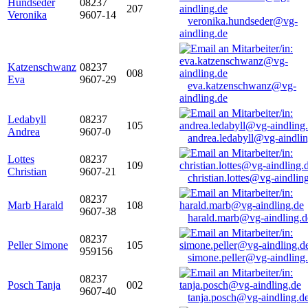
Hundseder
08237
207
Veronika
9607-14
veronika.hundseder@vg-
aindling.de
Katzenschwanz
08237
008
Eva
9607-29
eva.katzenschwanz@vg-
aindling.de
Ledabyll
08237
105
Andrea
9607-0
andrea.ledabyll@vg-aindli
Lottes
08237
109
Christian
9607-21
christian.lottes@vg-aindlin
08237
Marb Harald
108
9607-38
harald.marb@vg-aindling.d
08237
Peller Simone
105
959156
simone.peller@vg-aindling
08237
Posch Tanja
002
9607-40
tanja.posch@vg-aindling.d