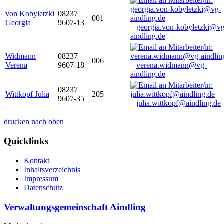
von Kobyletzki
08237
001
Georgia
9607-13
georgia.von-kobyletzki@vg
aindling.de
Widmann
08237
006
Verena
9607-18
verena.widmann@vg-
aindling.de
08237
Wittkopf Julia
205
9607-35
julia.wittkopf@aindling.de
drucken
nach oben
Quicklinks
Kontakt
Inhaltsverzeichnis
Impressum
Datenschutz
Verwaltungsgemeinschaft Aindling