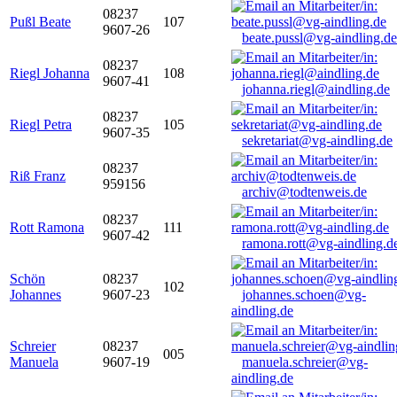
08237
Pußl Beate
107
9607-26
beate.pussl@vg-aindling.de
08237
Riegl Johanna
108
9607-41
johanna.riegl@aindling.de
08237
Riegl Petra
105
9607-35
sekretariat@vg-aindling.de
08237
Riß Franz
959156
archiv@todtenweis.de
08237
Rott Ramona
111
9607-42
ramona.rott@vg-aindling.d
Schön
08237
102
Johannes
9607-23
johannes.schoen@vg-
aindling.de
Schreier
08237
005
Manuela
9607-19
manuela.schreier@vg-
aindling.de