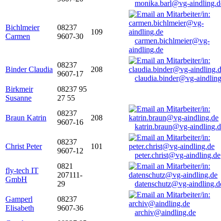
monika.barl@vg-aindling.d
Bichlmeier
08237
109
Carmen
9607-30
carmen.bichlmeier@vg-
aindling.de
08237
Binder Claudia
208
9607-17
claudia.binder@vg-aindling
Birkmeir
08237 95
Susanne
27 55
08237
Braun Katrin
208
9607-16
katrin.braun@vg-aindling.
08237
Christ Peter
101
9607-12
peter.christ@vg-aindling.de
0821
fly-tech IT
207111-
GmbH
29
datenschutz@vg-aindling.d
Gamperl
08237
Elisabeth
9607-36
archiv@aindling.de