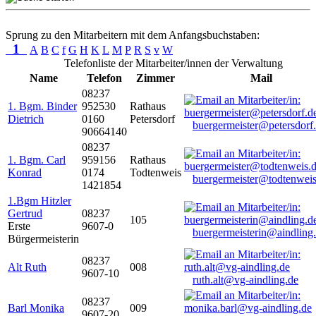
Sprung zu den Mitarbeitern mit dem Anfangsbuchstaben:
1
A
B
C
f
G
H
K
L
M
P
R
S
v
W
Telefonliste der Mitarbeiter/innen der Verwaltung
Name
Telefon
Zimmer
Mail
08237
1. Bgm. Binder
952530
Rathaus
Dietrich
0160
Petersdorf
buergermeister@petersdorf
90664140
08237
1. Bgm. Carl
959156
Rathaus
Konrad
0174
Todtenweis
buergermeister@todtenweis
1421854
1.Bgm Hitzler
Gertrud
08237
105
Erste
9607-0
buergermeisterin@aindling
Bürgermeisterin
08237
Alt Ruth
008
9607-10
ruth.alt@vg-aindling.de
08237
Barl Monika
009
9607-20