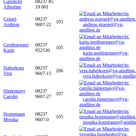
Ganshorn
08237 85
Albertine
19 001
Grägel
08237
103
Andreas
9607-22
andreas.graegel@vg-
aindling.de
Greifenegger
08237
105
Karin
952530
karin.greifenegger@vg-
aindling.de
Haberkorn
08237
206
Vera
9607-15
vera.haberkorn@vg-aindlin
Hintermayr
08237
107
Carolin
9607-27
carolin.hintermayr@vg-
aindling.de
Hoppmann
08237
105
Monika
9607-0
monika.hoppmann@aindlin