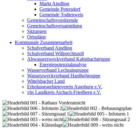
Markt Aindling
Gemeinde Petersdorf
Gemeinde Todtenweis
Gemeinschaftsvorsitzende
Gemeinschaftsversammlung
Sitzungen
Ortspläne
Kommunale Zusammenarbeit
Schulverband Aindling
Schulverband Willprechtszell
Abwasserzweckverband Kabisbachgruppe
Energiepotenzialanalyse
Wasserverband Lechraingruppe
Wasserzweckverband Hardhofgruppe
Wittelsbacher Land
Erholungsgebieteverein Augsburg e.V.
vhs Landkreis Aichach-Friedberg e.V.