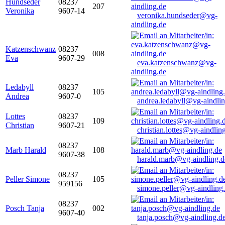
Hundseder
08237
207
Veronika
9607-14
veronika.hundseder@vg-
aindling.de
Katzenschwanz
08237
008
Eva
9607-29
eva.katzenschwanz@vg-
aindling.de
Ledabyll
08237
105
Andrea
9607-0
andrea.ledabyll@vg-aindli
Lottes
08237
109
Christian
9607-21
christian.lottes@vg-aindlin
08237
Marb Harald
108
9607-38
harald.marb@vg-aindling.d
08237
Peller Simone
105
959156
simone.peller@vg-aindling
08237
Posch Tanja
002
9607-40
tanja.posch@vg-aindling.d