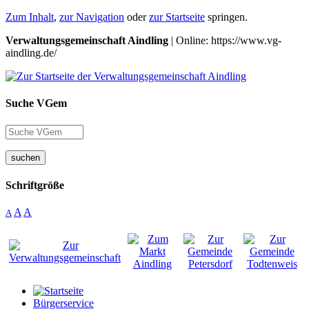
Zum Inhalt
,
zur Navigation
oder
zur Startseite
springen.
Verwaltungsgemeinschaft Aindling
| Online: https://www.vg-
aindling.de/
Suche VGem
suchen
Schriftgröße
A
A
A
Bürgerservice