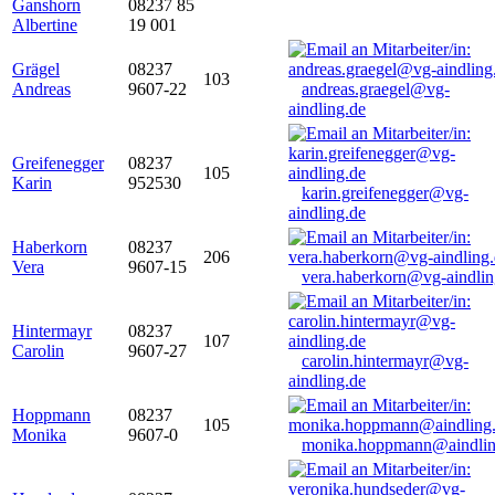
Ganshorn
08237 85
Albertine
19 001
Grägel
08237
103
Andreas
9607-22
andreas.graegel@vg-
aindling.de
Greifenegger
08237
105
Karin
952530
karin.greifenegger@vg-
aindling.de
Haberkorn
08237
206
Vera
9607-15
vera.haberkorn@vg-aindlin
Hintermayr
08237
107
Carolin
9607-27
carolin.hintermayr@vg-
aindling.de
Hoppmann
08237
105
Monika
9607-0
monika.hoppmann@aindlin