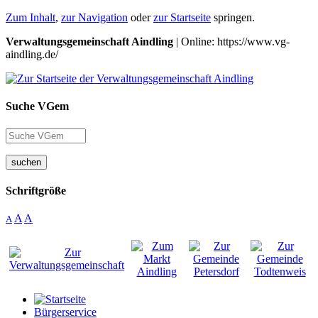
Zum Inhalt
,
zur Navigation
oder
zur Startseite
springen.
Verwaltungsgemeinschaft Aindling
| Online: https://www.vg-
aindling.de/
Suche VGem
suchen
Schriftgröße
A
A
A
Bürgerservice