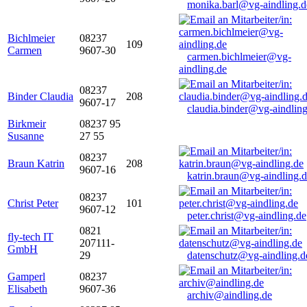
monika.barl@vg-aindling.d
Bichlmeier
08237
109
Carmen
9607-30
carmen.bichlmeier@vg-
aindling.de
08237
Binder Claudia
208
9607-17
claudia.binder@vg-aindling
Birkmeir
08237 95
Susanne
27 55
08237
Braun Katrin
208
9607-16
katrin.braun@vg-aindling.
08237
Christ Peter
101
9607-12
peter.christ@vg-aindling.de
0821
fly-tech IT
207111-
GmbH
29
datenschutz@vg-aindling.d
Gamperl
08237
Elisabeth
9607-36
archiv@aindling.de