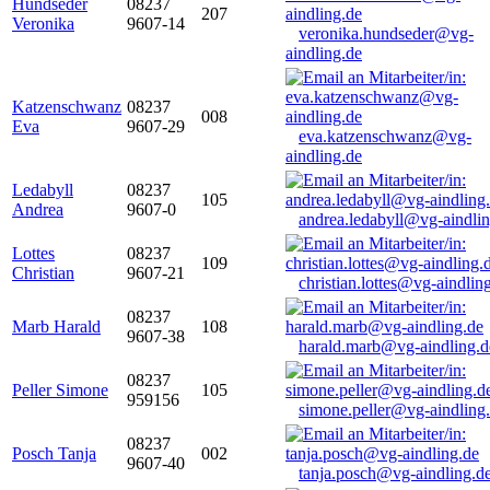
Hundseder
08237
207
Veronika
9607-14
veronika.hundseder@vg-
aindling.de
Katzenschwanz
08237
008
Eva
9607-29
eva.katzenschwanz@vg-
aindling.de
Ledabyll
08237
105
Andrea
9607-0
andrea.ledabyll@vg-aindli
Lottes
08237
109
Christian
9607-21
christian.lottes@vg-aindlin
08237
Marb Harald
108
9607-38
harald.marb@vg-aindling.d
08237
Peller Simone
105
959156
simone.peller@vg-aindling
08237
Posch Tanja
002
9607-40
tanja.posch@vg-aindling.d