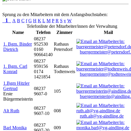
Sprung zu den Mitarbeitern mit dem Anfangsbuchstaben:
1
A
B
C
f
G
H
K
L
M
P
R
S
v
W
Telefonliste der Mitarbeiter/innen der Verwaltung
Name
Telefon
Zimmer
Mail
08237
1. Bgm. Binder
952530
Rathaus
Dietrich
0160
Petersdorf
buergermeister@petersdorf
90664140
08237
1. Bgm. Carl
959156
Rathaus
Konrad
0174
Todtenweis
buergermeister@todtenweis
1421854
1.Bgm Hitzler
Gertrud
08237
105
Erste
9607-0
buergermeisterin@aindling
Bürgermeisterin
08237
Alt Ruth
008
9607-10
ruth.alt@vg-aindling.de
08237
Barl Monika
009
9607-20