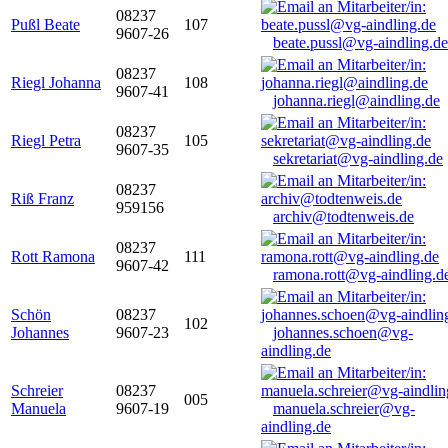
08237
Pußl Beate
107
9607-26
beate.pussl@vg-aindling.de
08237
Riegl Johanna
108
9607-41
johanna.riegl@aindling.de
08237
Riegl Petra
105
9607-35
sekretariat@vg-aindling.de
08237
Riß Franz
959156
archiv@todtenweis.de
08237
Rott Ramona
111
9607-42
ramona.rott@vg-aindling.d
Schön
08237
102
Johannes
9607-23
johannes.schoen@vg-
aindling.de
Schreier
08237
005
Manuela
9607-19
manuela.schreier@vg-
aindling.de