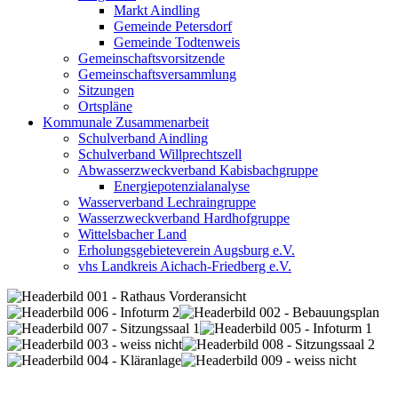
Markt Aindling
Gemeinde Petersdorf
Gemeinde Todtenweis
Gemeinschaftsvorsitzende
Gemeinschaftsversammlung
Sitzungen
Ortspläne
Kommunale Zusammenarbeit
Schulverband Aindling
Schulverband Willprechtszell
Abwasserzweckverband Kabisbachgruppe
Energiepotenzialanalyse
Wasserverband Lechraingruppe
Wasserzweckverband Hardhofgruppe
Wittelsbacher Land
Erholungsgebieteverein Augsburg e.V.
vhs Landkreis Aichach-Friedberg e.V.