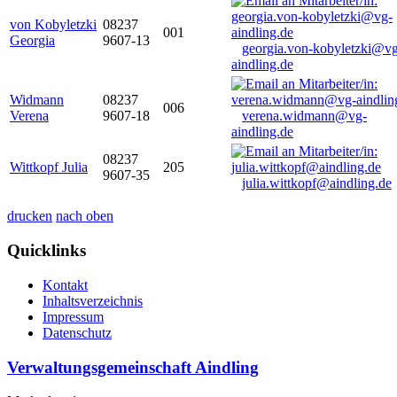
von Kobyletzki
08237
001
Georgia
9607-13
georgia.von-kobyletzki@vg
aindling.de
Widmann
08237
006
Verena
9607-18
verena.widmann@vg-
aindling.de
08237
Wittkopf Julia
205
9607-35
julia.wittkopf@aindling.de
drucken
nach oben
Quicklinks
Kontakt
Inhaltsverzeichnis
Impressum
Datenschutz
Verwaltungsgemeinschaft Aindling