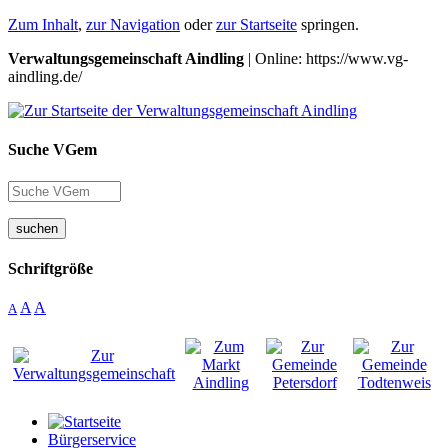
Zum Inhalt
,
zur Navigation
oder
zur Startseite
springen.
Verwaltungsgemeinschaft Aindling
| Online: https://www.vg-
aindling.de/
Suche VGem
suchen
Schriftgröße
A
A
A
Bürgerservice