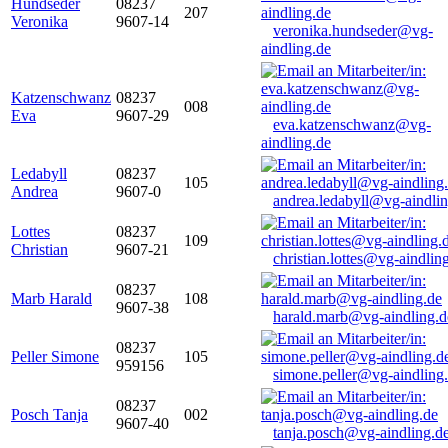
Hundseder
08237
207
Veronika
9607-14
veronika.hundseder@vg-
aindling.de
Katzenschwanz
08237
008
Eva
9607-29
eva.katzenschwanz@vg-
aindling.de
Ledabyll
08237
105
Andrea
9607-0
andrea.ledabyll@vg-aindli
Lottes
08237
109
Christian
9607-21
christian.lottes@vg-aindlin
08237
Marb Harald
108
9607-38
harald.marb@vg-aindling.d
08237
Peller Simone
105
959156
simone.peller@vg-aindling
08237
Posch Tanja
002
9607-40
tanja.posch@vg-aindling.d