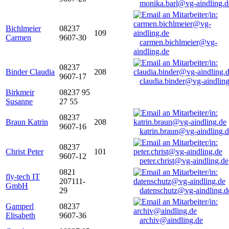
monika.barl@vg-aindling.d
Bichlmeier
08237
109
Carmen
9607-30
carmen.bichlmeier@vg-
aindling.de
08237
Binder Claudia
208
9607-17
claudia.binder@vg-aindling
Birkmeir
08237 95
Susanne
27 55
08237
Braun Katrin
208
9607-16
katrin.braun@vg-aindling.
08237
Christ Peter
101
9607-12
peter.christ@vg-aindling.de
0821
fly-tech IT
207111-
GmbH
29
datenschutz@vg-aindling.d
Gamperl
08237
Elisabeth
9607-36
archiv@aindling.de