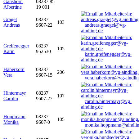
Ganshorn
08237 85
Albertine
19 001
Grägel
08237
103
Andreas
9607-22
andreas.graegel@vg-
aindling.de
Greifenegger
08237
105
Karin
952530
karin.greifenegger@vg-
aindling.de
Haberkorn
08237
206
Vera
9607-15
vera.haberkorn@vg-aindlin
Hintermayr
08237
107
Carolin
9607-27
carolin.hintermayr@vg-
aindling.de
Hoppmann
08237
105
Monika
9607-0
monika.hoppmann@aindlin