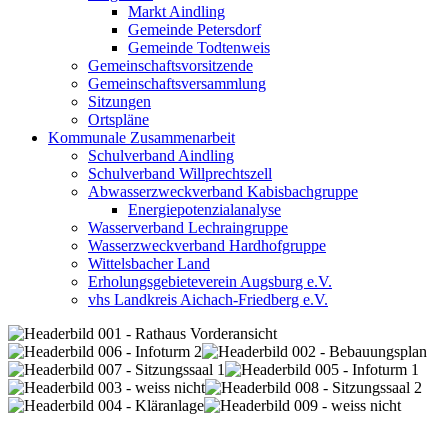
Markt Aindling
Gemeinde Petersdorf
Gemeinde Todtenweis
Gemeinschaftsvorsitzende
Gemeinschaftsversammlung
Sitzungen
Ortspläne
Kommunale Zusammenarbeit
Schulverband Aindling
Schulverband Willprechtszell
Abwasserzweckverband Kabisbachgruppe
Energiepotenzialanalyse
Wasserverband Lechraingruppe
Wasserzweckverband Hardhofgruppe
Wittelsbacher Land
Erholungsgebieteverein Augsburg e.V.
vhs Landkreis Aichach-Friedberg e.V.