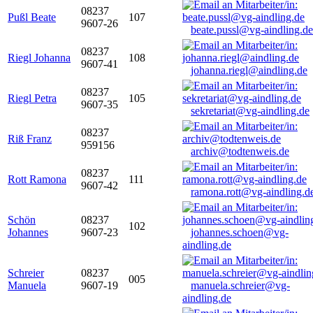
08237
Pußl Beate
107
9607-26
beate.pussl@vg-aindling.de
08237
Riegl Johanna
108
9607-41
johanna.riegl@aindling.de
08237
Riegl Petra
105
9607-35
sekretariat@vg-aindling.de
08237
Riß Franz
959156
archiv@todtenweis.de
08237
Rott Ramona
111
9607-42
ramona.rott@vg-aindling.d
Schön
08237
102
Johannes
9607-23
johannes.schoen@vg-
aindling.de
Schreier
08237
005
Manuela
9607-19
manuela.schreier@vg-
aindling.de