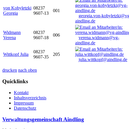
von Kobyletzki
08237
001
Georgia
9607-13
georgia.von-kobyletzki@vg
aindling.de
Widmann
08237
006
Verena
9607-18
verena.widmann@vg-
aindling.de
08237
Wittkopf Julia
205
9607-35
julia.wittkopf@aindling.de
drucken
nach oben
Quicklinks
Kontakt
Inhaltsverzeichnis
Impressum
Datenschutz
Verwaltungsgemeinschaft Aindling