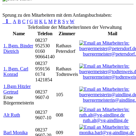
Sprung zu den Mitarbeitern mit dem Anfangsbuchstaben:
1
A
B
C
f
G
H
K
L
M
P
R
S
v
W
Telefonliste der Mitarbeiter/innen der Verwaltung
Name
Telefon
Zimmer
Mail
08237
1. Bgm. Binder
952530
Rathaus
Dietrich
0160
Petersdorf
buergermeister@petersdorf
90664140
08237
1. Bgm. Carl
959156
Rathaus
Konrad
0174
Todtenweis
buergermeister@todtenweis
1421854
1.Bgm Hitzler
Gertrud
08237
105
Erste
9607-0
buergermeisterin@aindling
Bürgermeisterin
08237
Alt Ruth
008
9607-10
ruth.alt@vg-aindling.de
08237
Barl Monika
009
9607-20