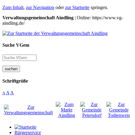
Zum Inhalt
,
zur Navigation
oder
zur Startseite
springen.
Verwaltungsgemeinschaft Aindling
| Online: https://www.vg-
aindling.de/
Suche VGem
suchen
Schriftgröße
A
A
A
Bürgerservice