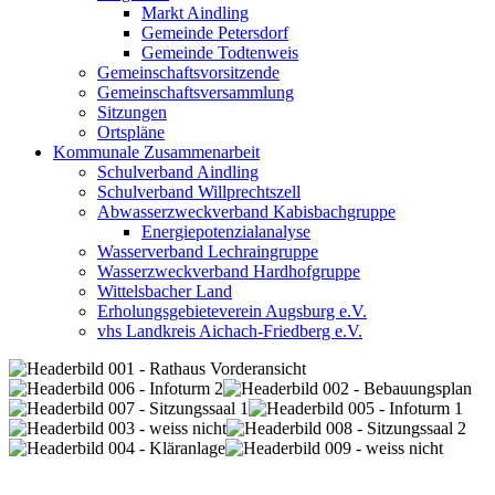
Markt Aindling
Gemeinde Petersdorf
Gemeinde Todtenweis
Gemeinschaftsvorsitzende
Gemeinschaftsversammlung
Sitzungen
Ortspläne
Kommunale Zusammenarbeit
Schulverband Aindling
Schulverband Willprechtszell
Abwasserzweckverband Kabisbachgruppe
Energiepotenzialanalyse
Wasserverband Lechraingruppe
Wasserzweckverband Hardhofgruppe
Wittelsbacher Land
Erholungsgebieteverein Augsburg e.V.
vhs Landkreis Aichach-Friedberg e.V.