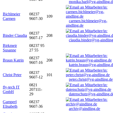
monika.barl@vg-aindling.d
Bichlmeier
08237
109
Carmen
9607-30
carmen.bichlmeier@vg-
aindling.de
08237
Binder Claudia
208
9607-17
claudia.binder@vg-aindling
Birkmeir
08237 95
Susanne
27 55
08237
Braun Katrin
208
9607-16
katrin.braun@vg-aindling.
08237
Christ Peter
101
9607-12
peter.christ@vg-aindling.de
0821
fly-tech IT
207111-
GmbH
29
datenschutz@vg-aindling.d
Gamperl
08237
Elisabeth
9607-36
archiv@aindling.de