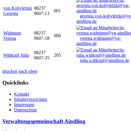
von Kobyletzki
08237
001
Georgia
9607-13
georgia.von-kobyletzki@vg
aindling.de
Widmann
08237
006
Verena
9607-18
verena.widmann@vg-
aindling.de
08237
Wittkopf Julia
205
9607-35
julia.wittkopf@aindling.de
drucken
nach oben
Quicklinks
Kontakt
Inhaltsverzeichnis
Impressum
Datenschutz
Verwaltungsgemeinschaft Aindling