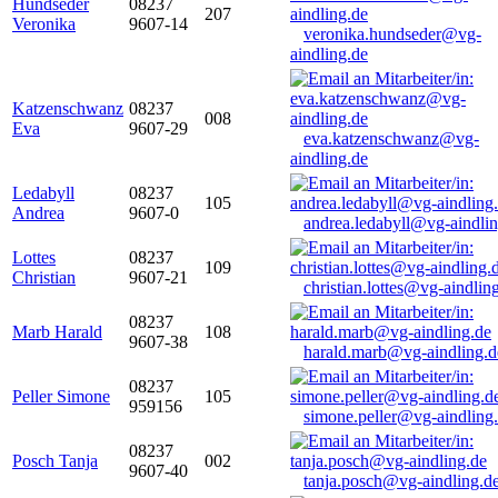
Hundseder
08237
207
Veronika
9607-14
veronika.hundseder@vg-
aindling.de
Katzenschwanz
08237
008
Eva
9607-29
eva.katzenschwanz@vg-
aindling.de
Ledabyll
08237
105
Andrea
9607-0
andrea.ledabyll@vg-aindli
Lottes
08237
109
Christian
9607-21
christian.lottes@vg-aindlin
08237
Marb Harald
108
9607-38
harald.marb@vg-aindling.d
08237
Peller Simone
105
959156
simone.peller@vg-aindling
08237
Posch Tanja
002
9607-40
tanja.posch@vg-aindling.d