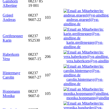
Ganshorn
08237 85
Albertine
19 001
Grägel
08237
103
Andreas
9607-22
andreas.graegel@vg-
aindling.de
Greifenegger
08237
105
Karin
952530
karin.greifenegger@vg-
aindling.de
Haberkorn
08237
206
Vera
9607-15
vera.haberkorn@vg-aindlin
Hintermayr
08237
107
Carolin
9607-27
carolin.hintermayr@vg-
aindling.de
Hoppmann
08237
105
Monika
9607-0
monika.hoppmann@aindlin