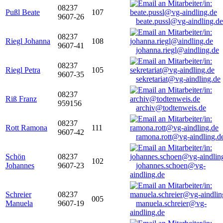
08237
Pußl Beate
107
9607-26
beate.pussl@vg-aindling.de
08237
Riegl Johanna
108
9607-41
johanna.riegl@aindling.de
08237
Riegl Petra
105
9607-35
sekretariat@vg-aindling.de
08237
Riß Franz
959156
archiv@todtenweis.de
08237
Rott Ramona
111
9607-42
ramona.rott@vg-aindling.d
Schön
08237
102
Johannes
9607-23
johannes.schoen@vg-
aindling.de
Schreier
08237
005
Manuela
9607-19
manuela.schreier@vg-
aindling.de