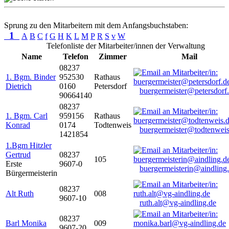
Sprung zu den Mitarbeitern mit dem Anfangsbuchstaben:
1
A
B
C
f
G
H
K
L
M
P
R
S
v
W
Telefonliste der Mitarbeiter/innen der Verwaltung
Name
Telefon
Zimmer
Mail
08237
1. Bgm. Binder
952530
Rathaus
Dietrich
0160
Petersdorf
buergermeister@petersdorf
90664140
08237
1. Bgm. Carl
959156
Rathaus
Konrad
0174
Todtenweis
buergermeister@todtenweis
1421854
1.Bgm Hitzler
Gertrud
08237
105
Erste
9607-0
buergermeisterin@aindling
Bürgermeisterin
08237
Alt Ruth
008
9607-10
ruth.alt@vg-aindling.de
08237
Barl Monika
009
9607-20