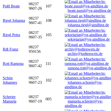
08237
Pußl Beate
107
9607-26
beate.pussl@vg-aindling.de
08237
Riegl Johanna
108
9607-41
johanna.riegl@aindling.de
08237
Riegl Petra
105
9607-35
sekretariat@vg-aindling.de
08237
Riß Franz
959156
archiv@todtenweis.de
08237
Rott Ramona
111
9607-42
ramona.rott@vg-aindling.d
Schön
08237
102
Johannes
9607-23
johannes.schoen@vg-
aindling.de
Schreier
08237
005
Manuela
9607-19
manuela.schreier@vg-
aindling.de