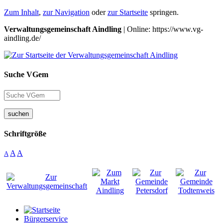
Zum Inhalt
,
zur Navigation
oder
zur Startseite
springen.
Verwaltungsgemeinschaft Aindling
| Online: https://www.vg-
aindling.de/
Suche VGem
suchen
Schriftgröße
A
A
A
Bürgerservice