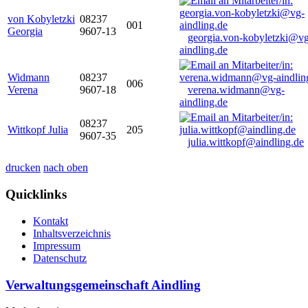
von Kobyletzki
08237
001
Georgia
9607-13
georgia.von-kobyletzki@vg
aindling.de
Widmann
08237
006
Verena
9607-18
verena.widmann@vg-
aindling.de
08237
Wittkopf Julia
205
9607-35
julia.wittkopf@aindling.de
drucken
nach oben
Quicklinks
Kontakt
Inhaltsverzeichnis
Impressum
Datenschutz
Verwaltungsgemeinschaft Aindling