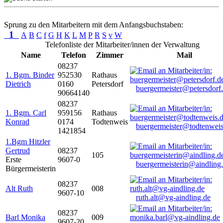
Sprung zu den Mitarbeitern mit dem Anfangsbuchstaben:
1
A
B
C
f
G
H
K
L
M
P
R
S
v
W
Telefonliste der Mitarbeiter/innen der Verwaltung
Name
Telefon
Zimmer
Mail
08237
1. Bgm. Binder
952530
Rathaus
Dietrich
0160
Petersdorf
buergermeister@petersdorf
90664140
08237
1. Bgm. Carl
959156
Rathaus
Konrad
0174
Todtenweis
buergermeister@todtenweis
1421854
1.Bgm Hitzler
Gertrud
08237
105
Erste
9607-0
buergermeisterin@aindling
Bürgermeisterin
08237
Alt Ruth
008
9607-10
ruth.alt@vg-aindling.de
08237
Barl Monika
009
9607-20