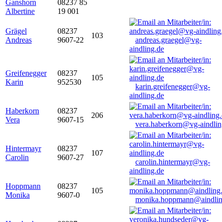
Ganshorn
08237 85
Albertine
19 001
Grägel
08237
103
Andreas
9607-22
andreas.graegel@vg-
aindling.de
Greifenegger
08237
105
Karin
952530
karin.greifenegger@vg-
aindling.de
Haberkorn
08237
206
Vera
9607-15
vera.haberkorn@vg-aindlin
Hintermayr
08237
107
Carolin
9607-27
carolin.hintermayr@vg-
aindling.de
Hoppmann
08237
105
Monika
9607-0
monika.hoppmann@aindlin