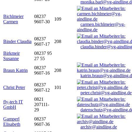
monika.barl@vg-aindling.d
Bichlmeier
08237
109
Carmen
9607-30
carmen.bichlmeier@vg-
aindling.de
08237
Binder Claudia
208
9607-17
claudia.binder@vg-aindling
Birkmeir
08237 95
Susanne
27 55
08237
Braun Katrin
208
9607-16
katrin.braun@vg-aindling.
08237
Christ Peter
101
9607-12
peter.christ@vg-aindling.de
0821
fly-tech IT
207111-
GmbH
29
datenschutz@vg-aindling.d
Gamperl
08237
Elisabeth
9607-36
archiv@aindling.de