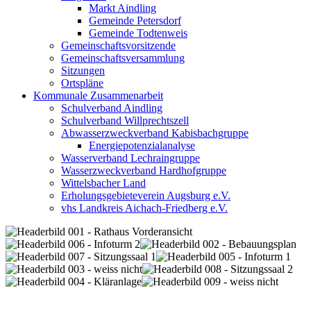
Markt Aindling
Gemeinde Petersdorf
Gemeinde Todtenweis
Gemeinschaftsvorsitzende
Gemeinschaftsversammlung
Sitzungen
Ortspläne
Kommunale Zusammenarbeit
Schulverband Aindling
Schulverband Willprechtszell
Abwasserzweckverband Kabisbachgruppe
Energiepotenzialanalyse
Wasserverband Lechraingruppe
Wasserzweckverband Hardhofgruppe
Wittelsbacher Land
Erholungsgebieteverein Augsburg e.V.
vhs Landkreis Aichach-Friedberg e.V.