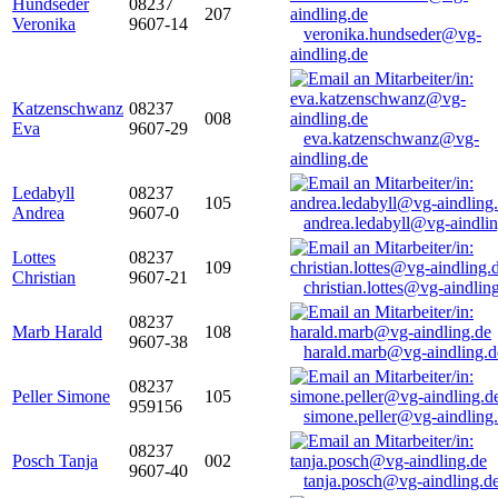
Hundseder
08237
207
Veronika
9607-14
veronika.hundseder@vg-
aindling.de
Katzenschwanz
08237
008
Eva
9607-29
eva.katzenschwanz@vg-
aindling.de
Ledabyll
08237
105
Andrea
9607-0
andrea.ledabyll@vg-aindli
Lottes
08237
109
Christian
9607-21
christian.lottes@vg-aindlin
08237
Marb Harald
108
9607-38
harald.marb@vg-aindling.d
08237
Peller Simone
105
959156
simone.peller@vg-aindling
08237
Posch Tanja
002
9607-40
tanja.posch@vg-aindling.d