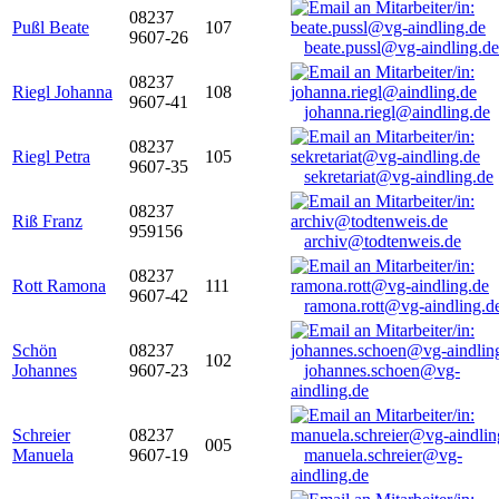
08237
Pußl Beate
107
9607-26
beate.pussl@vg-aindling.de
08237
Riegl Johanna
108
9607-41
johanna.riegl@aindling.de
08237
Riegl Petra
105
9607-35
sekretariat@vg-aindling.de
08237
Riß Franz
959156
archiv@todtenweis.de
08237
Rott Ramona
111
9607-42
ramona.rott@vg-aindling.d
Schön
08237
102
Johannes
9607-23
johannes.schoen@vg-
aindling.de
Schreier
08237
005
Manuela
9607-19
manuela.schreier@vg-
aindling.de