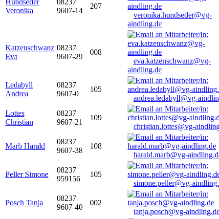
Hundseder
08237
207
Veronika
9607-14
veronika.hundseder@vg-
aindling.de
Katzenschwanz
08237
008
Eva
9607-29
eva.katzenschwanz@vg-
aindling.de
Ledabyll
08237
105
Andrea
9607-0
andrea.ledabyll@vg-aindli
Lottes
08237
109
Christian
9607-21
christian.lottes@vg-aindlin
08237
Marb Harald
108
9607-38
harald.marb@vg-aindling.d
08237
Peller Simone
105
959156
simone.peller@vg-aindling
08237
Posch Tanja
002
9607-40
tanja.posch@vg-aindling.d