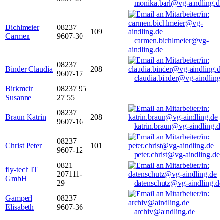
monika.barl@vg-aindling.d
Bichlmeier
08237
109
Carmen
9607-30
carmen.bichlmeier@vg-
aindling.de
08237
Binder Claudia
208
9607-17
claudia.binder@vg-aindling
Birkmeir
08237 95
Susanne
27 55
08237
Braun Katrin
208
9607-16
katrin.braun@vg-aindling.
08237
Christ Peter
101
9607-12
peter.christ@vg-aindling.de
0821
fly-tech IT
207111-
GmbH
29
datenschutz@vg-aindling.d
Gamperl
08237
Elisabeth
9607-36
archiv@aindling.de