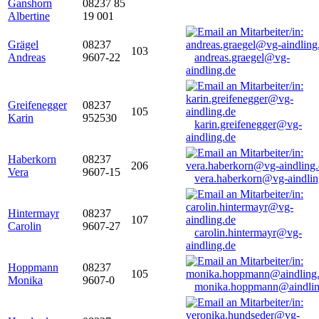
Ganshorn
08237 85
Albertine
19 001
Grägel
08237
103
Andreas
9607-22
andreas.graegel@vg-
aindling.de
Greifenegger
08237
105
Karin
952530
karin.greifenegger@vg-
aindling.de
Haberkorn
08237
206
Vera
9607-15
vera.haberkorn@vg-aindlin
Hintermayr
08237
107
Carolin
9607-27
carolin.hintermayr@vg-
aindling.de
Hoppmann
08237
105
Monika
9607-0
monika.hoppmann@aindlin