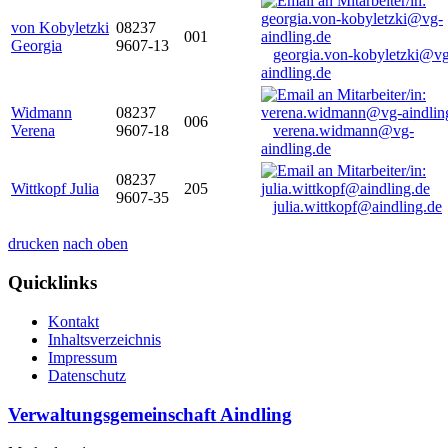
von Kobyletzki
08237
001
Georgia
9607-13
georgia.von-kobyletzki@vg
aindling.de
Widmann
08237
006
Verena
9607-18
verena.widmann@vg-
aindling.de
08237
Wittkopf Julia
205
9607-35
julia.wittkopf@aindling.de
drucken
nach oben
Quicklinks
Kontakt
Inhaltsverzeichnis
Impressum
Datenschutz
Verwaltungsgemeinschaft Aindling