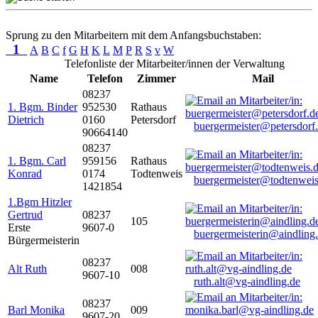
Sprung zu den Mitarbeitern mit dem Anfangsbuchstaben:
1
A
B
C
f
G
H
K
L
M
P
R
S
v
W
Telefonliste der Mitarbeiter/innen der Verwaltung
Name
Telefon
Zimmer
Mail
08237
1. Bgm. Binder
952530
Rathaus
Dietrich
0160
Petersdorf
buergermeister@petersdorf
90664140
08237
1. Bgm. Carl
959156
Rathaus
Konrad
0174
Todtenweis
buergermeister@todtenweis
1421854
1.Bgm Hitzler
Gertrud
08237
105
Erste
9607-0
buergermeisterin@aindling
Bürgermeisterin
08237
Alt Ruth
008
9607-10
ruth.alt@vg-aindling.de
08237
Barl Monika
009
9607-20