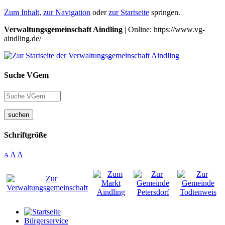
Zum Inhalt
,
zur Navigation
oder
zur Startseite
springen.
Verwaltungsgemeinschaft Aindling
| Online: https://www.vg-
aindling.de/
Suche VGem
suchen
Schriftgröße
A
A
A
Bürgerservice