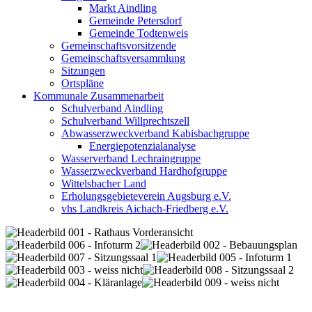
Markt Aindling
Gemeinde Petersdorf
Gemeinde Todtenweis
Gemeinschaftsvorsitzende
Gemeinschaftsversammlung
Sitzungen
Ortspläne
Kommunale Zusammenarbeit
Schulverband Aindling
Schulverband Willprechtszell
Abwasserzweckverband Kabisbachgruppe
Energiepotenzialanalyse
Wasserverband Lechraingruppe
Wasserzweckverband Hardhofgruppe
Wittelsbacher Land
Erholungsgebieteverein Augsburg e.V.
vhs Landkreis Aichach-Friedberg e.V.