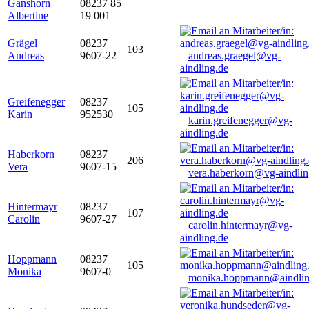
Ganshorn
08237 85
Albertine
19 001
Grägel
08237
103
Andreas
9607-22
andreas.graegel@vg-
aindling.de
Greifenegger
08237
105
Karin
952530
karin.greifenegger@vg-
aindling.de
Haberkorn
08237
206
Vera
9607-15
vera.haberkorn@vg-aindlin
Hintermayr
08237
107
Carolin
9607-27
carolin.hintermayr@vg-
aindling.de
Hoppmann
08237
105
Monika
9607-0
monika.hoppmann@aindlin