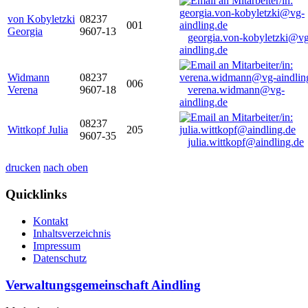
von Kobyletzki
08237
001
Georgia
9607-13
georgia.von-kobyletzki@vg
aindling.de
Widmann
08237
006
Verena
9607-18
verena.widmann@vg-
aindling.de
08237
Wittkopf Julia
205
9607-35
julia.wittkopf@aindling.de
drucken
nach oben
Quicklinks
Kontakt
Inhaltsverzeichnis
Impressum
Datenschutz
Verwaltungsgemeinschaft Aindling