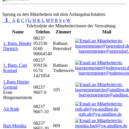
Sprung zu den Mitarbeitern mit dem Anfangsbuchstaben:
1
A
B
C
f
G
H
K
L
M
P
R
S
v
W
Telefonliste der Mitarbeiter/innen der Verwaltung
Name
Telefon
Zimmer
Mail
08237
1. Bgm. Binder
952530
Rathaus
Dietrich
0160
Petersdorf
buergermeister@petersdorf
90664140
08237
1. Bgm. Carl
959156
Rathaus
Konrad
0174
Todtenweis
buergermeister@todtenweis
1421854
1.Bgm Hitzler
Gertrud
08237
105
Erste
9607-0
buergermeisterin@aindling
Bürgermeisterin
08237
Alt Ruth
008
9607-10
ruth.alt@vg-aindling.de
08237
Barl Monika
009
9607-20