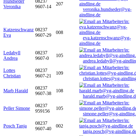
Hundseder
08237
207
Veronika
9607-14
veronika.hundseder@vg-
aindling.de
Katzenschwanz
08237
008
Eva
9607-29
eva.katzenschwanz@vg-
aindling.de
Ledabyll
08237
105
Andrea
9607-0
andrea.ledabyll@vg-aindli
Lottes
08237
109
Christian
9607-21
christian.lottes@vg-aindlin
08237
Marb Harald
108
9607-38
harald.marb@vg-aindling.d
08237
Peller Simone
105
959156
simone.peller@vg-aindling
08237
Posch Tanja
002
9607-40
tanja.posch@vg-aindling.d