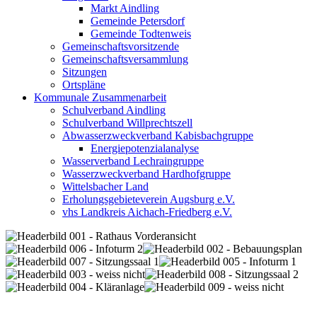
Markt Aindling
Gemeinde Petersdorf
Gemeinde Todtenweis
Gemeinschaftsvorsitzende
Gemeinschaftsversammlung
Sitzungen
Ortspläne
Kommunale Zusammenarbeit
Schulverband Aindling
Schulverband Willprechtszell
Abwasserzweckverband Kabisbachgruppe
Energiepotenzialanalyse
Wasserverband Lechraingruppe
Wasserzweckverband Hardhofgruppe
Wittelsbacher Land
Erholungsgebieteverein Augsburg e.V.
vhs Landkreis Aichach-Friedberg e.V.