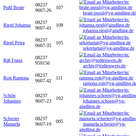
08237
Pußl Beate
107
9607-26
beate.pussl@vg-aindling.de
08237
Riegl Johanna
108
9607-41
johanna.riegl@aindling.de
08237
Riegl Petra
105
9607-35
sekretariat@vg-aindling.de
08237
Riß Franz
959156
archiv@todtenweis.de
08237
Rott Ramona
111
9607-42
ramona.rott@vg-aindling.d
Schön
08237
102
Johannes
9607-23
johannes.schoen@vg-
aindling.de
Schreier
08237
005
Manuela
9607-19
manuela.schreier@vg-
aindling.de