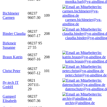
monika.barl@vg-aindling.d
Bichlmeier
08237
109
Carmen
9607-30
carmen.bichlmeier@vg-
aindling.de
08237
Binder Claudia
208
9607-17
claudia.binder@vg-aindling
Birkmeir
08237 95
Susanne
27 55
08237
Braun Katrin
208
9607-16
katrin.braun@vg-aindling.
08237
Christ Peter
101
9607-12
peter.christ@vg-aindling.de
0821
fly-tech IT
207111-
GmbH
29
datenschutz@vg-aindling.d
Gamperl
08237
Elisabeth
9607-36
archiv@aindling.de