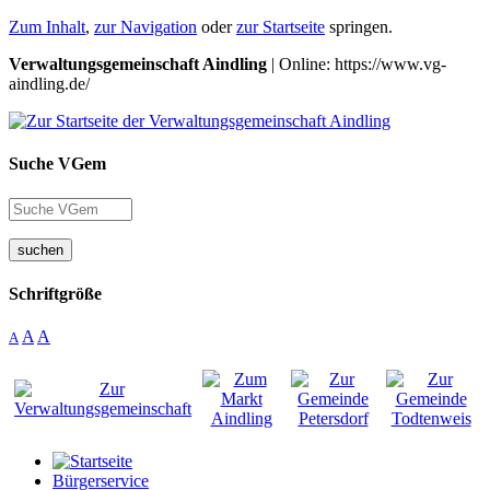
Zum Inhalt
,
zur Navigation
oder
zur Startseite
springen.
Verwaltungsgemeinschaft Aindling
| Online: https://www.vg-
aindling.de/
Suche VGem
suchen
Schriftgröße
A
A
A
Bürgerservice