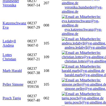
Hundseder
08237
207
Veronika
9607-14
veronika.hundseder@vg-
aindling.de
Katzenschwanz
08237
008
Eva
9607-29
eva.katzenschwanz@vg-
aindling.de
Ledabyll
08237
105
Andrea
9607-0
andrea.ledabyll@vg-aindli
Lottes
08237
109
Christian
9607-21
christian.lottes@vg-aindlin
08237
Marb Harald
108
9607-38
harald.marb@vg-aindling.d
08237
Peller Simone
105
959156
simone.peller@vg-aindling
08237
Posch Tanja
002
9607-40
tanja.posch@vg-aindling.d