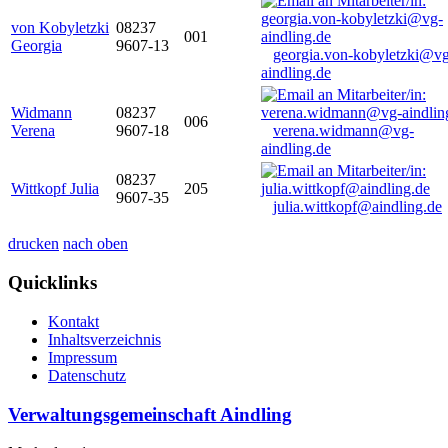
von Kobyletzki
08237
001
Georgia
9607-13
georgia.von-kobyletzki@vg
aindling.de
Widmann
08237
006
Verena
9607-18
verena.widmann@vg-
aindling.de
08237
Wittkopf Julia
205
9607-35
julia.wittkopf@aindling.de
drucken
nach oben
Quicklinks
Kontakt
Inhaltsverzeichnis
Impressum
Datenschutz
Verwaltungsgemeinschaft Aindling