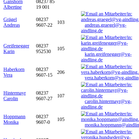
Ganshorn
08237 85
Albertine
19 001
Grägel
08237
103
Andreas
9607-22
andreas.graegel@vg-
aindling.de
Greifenegger
08237
105
Karin
952530
karin.greifenegger@vg-
aindling.de
Haberkorn
08237
206
Vera
9607-15
vera.haberkorn@vg-aindlin
Hintermayr
08237
107
Carolin
9607-27
carolin.hintermayr@vg-
aindling.de
Hoppmann
08237
105
Monika
9607-0
monika.hoppmann@aindlin