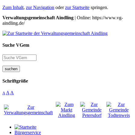
Zum Inhalt
,
zur Navigation
oder
zur Startseite
springen.
Verwaltungsgemeinschaft Aindling
| Online: https://www.vg-
aindling.de/
Suche VGem
suchen
Schriftgröße
A
A
A
Bürgerservice