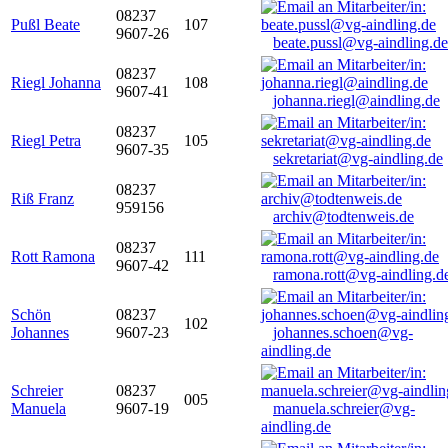
08237
Pußl Beate
107
9607-26
beate.pussl@vg-aindling.de
08237
Riegl Johanna
108
9607-41
johanna.riegl@aindling.de
08237
Riegl Petra
105
9607-35
sekretariat@vg-aindling.de
08237
Riß Franz
959156
archiv@todtenweis.de
08237
Rott Ramona
111
9607-42
ramona.rott@vg-aindling.d
Schön
08237
102
Johannes
9607-23
johannes.schoen@vg-
aindling.de
Schreier
08237
005
Manuela
9607-19
manuela.schreier@vg-
aindling.de