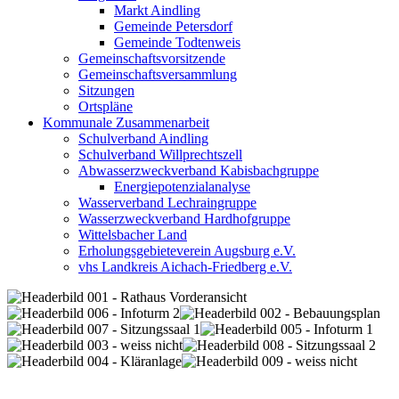
Markt Aindling
Gemeinde Petersdorf
Gemeinde Todtenweis
Gemeinschaftsvorsitzende
Gemeinschaftsversammlung
Sitzungen
Ortspläne
Kommunale Zusammenarbeit
Schulverband Aindling
Schulverband Willprechtszell
Abwasserzweckverband Kabisbachgruppe
Energiepotenzialanalyse
Wasserverband Lechraingruppe
Wasserzweckverband Hardhofgruppe
Wittelsbacher Land
Erholungsgebieteverein Augsburg e.V.
vhs Landkreis Aichach-Friedberg e.V.