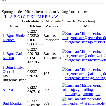
Sprung zu den Mitarbeitern mit dem Anfangsbuchstaben:
1
A
B
C
f
G
H
K
L
M
P
R
S
v
W
Telefonliste der Mitarbeiter/innen der Verwaltung
Name
Telefon
Zimmer
Mail
08237
1. Bgm. Binder
952530
Rathaus
Dietrich
0160
Petersdorf
buergermeister@petersdorf
90664140
08237
1. Bgm. Carl
959156
Rathaus
Konrad
0174
Todtenweis
buergermeister@todtenweis
1421854
1.Bgm Hitzler
Gertrud
08237
105
Erste
9607-0
buergermeisterin@aindling
Bürgermeisterin
08237
Alt Ruth
008
9607-10
ruth.alt@vg-aindling.de
08237
Barl Monika
009
9607-20