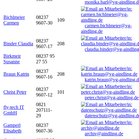
monika.barl@vg-aindling.d
Bichlmeier
08237
109
Carmen
9607-30
carmen.bichlmeier@vg-
aindling.de
08237
Binder Claudia
208
9607-17
claudia.binder@vg-aindling
Birkmeir
08237 95
Susanne
27 55
08237
Braun Katrin
208
9607-16
katrin.braun@vg-aindling.
08237
Christ Peter
101
9607-12
peter.christ@vg-aindling.de
0821
fly-tech IT
207111-
GmbH
29
datenschutz@vg-aindling.d
Gamperl
08237
Elisabeth
9607-36
archiv@aindling.de