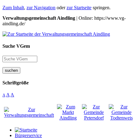
Zum Inhalt
,
zur Navigation
oder
zur Startseite
springen.
Verwaltungsgemeinschaft Aindling
| Online: https://www.vg-
aindling.de/
Suche VGem
suchen
Schriftgröße
A
A
A
Bürgerservice