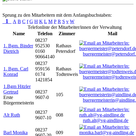
Sprung zu den Mitarbeitern mit dem Anfangsbuchstaben:
1
A
B
C
f
G
H
K
L
M
P
R
S
v
W
Telefonliste der Mitarbeiter/innen der Verwaltung
Name
Telefon
Zimmer
Mail
08237
1. Bgm. Binder
952530
Rathaus
Dietrich
0160
Petersdorf
buergermeister@petersdorf
90664140
08237
1. Bgm. Carl
959156
Rathaus
Konrad
0174
Todtenweis
buergermeister@todtenweis
1421854
1.Bgm Hitzler
Gertrud
08237
105
Erste
9607-0
buergermeisterin@aindling
Bürgermeisterin
08237
Alt Ruth
008
9607-10
ruth.alt@vg-aindling.de
08237
Barl Monika
009
9607-20