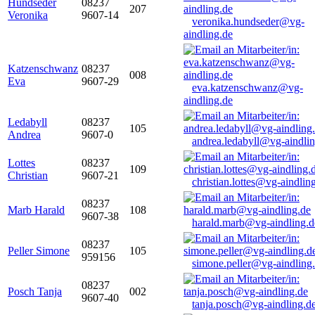
Hundseder
08237
207
Veronika
9607-14
veronika.hundseder@vg-
aindling.de
Katzenschwanz
08237
008
Eva
9607-29
eva.katzenschwanz@vg-
aindling.de
Ledabyll
08237
105
Andrea
9607-0
andrea.ledabyll@vg-aindli
Lottes
08237
109
Christian
9607-21
christian.lottes@vg-aindlin
08237
Marb Harald
108
9607-38
harald.marb@vg-aindling.d
08237
Peller Simone
105
959156
simone.peller@vg-aindling
08237
Posch Tanja
002
9607-40
tanja.posch@vg-aindling.d