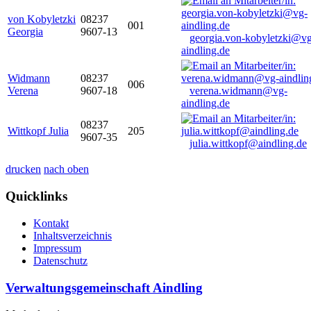
von Kobyletzki
08237
001
Georgia
9607-13
georgia.von-kobyletzki@vg
aindling.de
Widmann
08237
006
Verena
9607-18
verena.widmann@vg-
aindling.de
08237
Wittkopf Julia
205
9607-35
julia.wittkopf@aindling.de
drucken
nach oben
Quicklinks
Kontakt
Inhaltsverzeichnis
Impressum
Datenschutz
Verwaltungsgemeinschaft Aindling