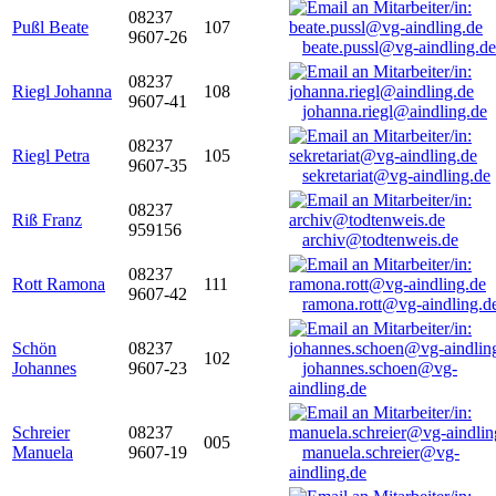
08237
Pußl Beate
107
9607-26
beate.pussl@vg-aindling.de
08237
Riegl Johanna
108
9607-41
johanna.riegl@aindling.de
08237
Riegl Petra
105
9607-35
sekretariat@vg-aindling.de
08237
Riß Franz
959156
archiv@todtenweis.de
08237
Rott Ramona
111
9607-42
ramona.rott@vg-aindling.d
Schön
08237
102
Johannes
9607-23
johannes.schoen@vg-
aindling.de
Schreier
08237
005
Manuela
9607-19
manuela.schreier@vg-
aindling.de