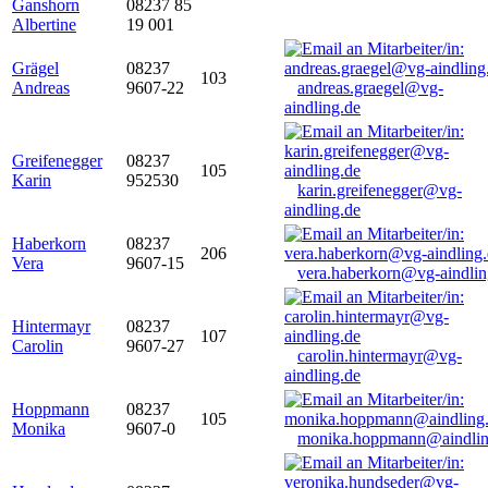
Ganshorn
08237 85
Albertine
19 001
Grägel
08237
103
Andreas
9607-22
andreas.graegel@vg-
aindling.de
Greifenegger
08237
105
Karin
952530
karin.greifenegger@vg-
aindling.de
Haberkorn
08237
206
Vera
9607-15
vera.haberkorn@vg-aindlin
Hintermayr
08237
107
Carolin
9607-27
carolin.hintermayr@vg-
aindling.de
Hoppmann
08237
105
Monika
9607-0
monika.hoppmann@aindlin