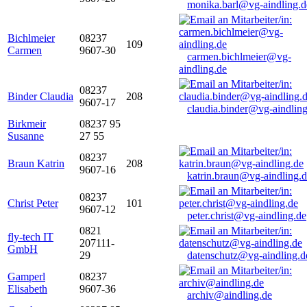
monika.barl@vg-aindling.d
Bichlmeier
08237
109
Carmen
9607-30
carmen.bichlmeier@vg-
aindling.de
08237
Binder Claudia
208
9607-17
claudia.binder@vg-aindling
Birkmeir
08237 95
Susanne
27 55
08237
Braun Katrin
208
9607-16
katrin.braun@vg-aindling.
08237
Christ Peter
101
9607-12
peter.christ@vg-aindling.de
0821
fly-tech IT
207111-
GmbH
29
datenschutz@vg-aindling.d
Gamperl
08237
Elisabeth
9607-36
archiv@aindling.de