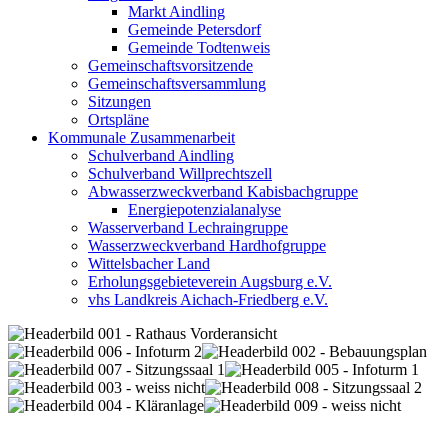
Markt Aindling
Gemeinde Petersdorf
Gemeinde Todtenweis
Gemeinschaftsvorsitzende
Gemeinschaftsversammlung
Sitzungen
Ortspläne
Kommunale Zusammenarbeit
Schulverband Aindling
Schulverband Willprechtszell
Abwasserzweckverband Kabisbachgruppe
Energiepotenzialanalyse
Wasserverband Lechraingruppe
Wasserzweckverband Hardhofgruppe
Wittelsbacher Land
Erholungsgebieteverein Augsburg e.V.
vhs Landkreis Aichach-Friedberg e.V.