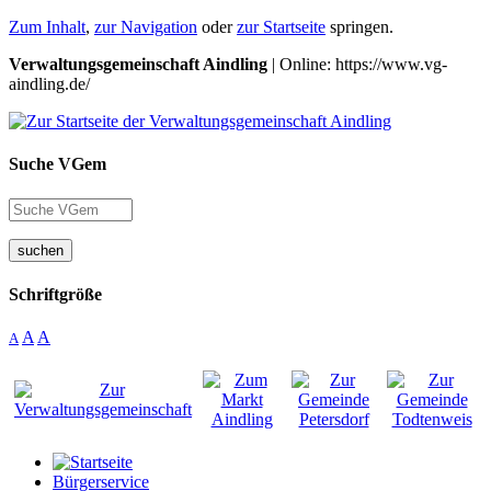
Zum Inhalt
,
zur Navigation
oder
zur Startseite
springen.
Verwaltungsgemeinschaft Aindling
| Online: https://www.vg-
aindling.de/
Suche VGem
suchen
Schriftgröße
A
A
A
Bürgerservice