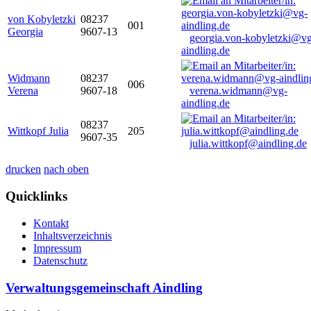
von Kobyletzki
08237
001
Georgia
9607-13
georgia.von-kobyletzki@vg
aindling.de
Widmann
08237
006
Verena
9607-18
verena.widmann@vg-
aindling.de
08237
Wittkopf Julia
205
9607-35
julia.wittkopf@aindling.de
drucken
nach oben
Quicklinks
Kontakt
Inhaltsverzeichnis
Impressum
Datenschutz
Verwaltungsgemeinschaft Aindling