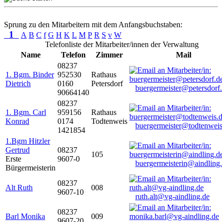
Sprung zu den Mitarbeitern mit dem Anfangsbuchstaben:
1
A
B
C
f
G
H
K
L
M
P
R
S
v
W
Telefonliste der Mitarbeiter/innen der Verwaltung
Name
Telefon
Zimmer
Mail
08237
1. Bgm. Binder
952530
Rathaus
Dietrich
0160
Petersdorf
buergermeister@petersdorf
90664140
08237
1. Bgm. Carl
959156
Rathaus
Konrad
0174
Todtenweis
buergermeister@todtenweis
1421854
1.Bgm Hitzler
Gertrud
08237
105
Erste
9607-0
buergermeisterin@aindling
Bürgermeisterin
08237
Alt Ruth
008
9607-10
ruth.alt@vg-aindling.de
08237
Barl Monika
009
9607-20