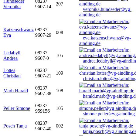
Hundseder
08237
207
Veronika
9607-14
veronika.hundseder@vg-
aindling.de
Katzenschwanz
08237
008
Eva
9607-29
eva.katzenschwanz@vg-
aindling.de
Ledabyll
08237
105
Andrea
9607-0
andrea.ledabyll@vg-aindli
Lottes
08237
109
Christian
9607-21
christian.lottes@vg-aindlin
08237
Marb Harald
108
9607-38
harald.marb@vg-aindling.d
08237
Peller Simone
105
959156
simone.peller@vg-aindling
08237
Posch Tanja
002
9607-40
tanja.posch@vg-aindling.d