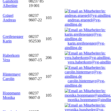
Ganshorn
08237 85
Albertine
19 001
Grägel
08237
103
Andreas
9607-22
andreas.graegel@vg-
aindling.de
Greifenegger
08237
105
Karin
952530
karin.greifenegger@vg-
aindling.de
Haberkorn
08237
206
Vera
9607-15
vera.haberkorn@vg-aindlin
Hintermayr
08237
107
Carolin
9607-27
carolin.hintermayr@vg-
aindling.de
Hoppmann
08237
105
Monika
9607-0
monika.hoppmann@aindlin