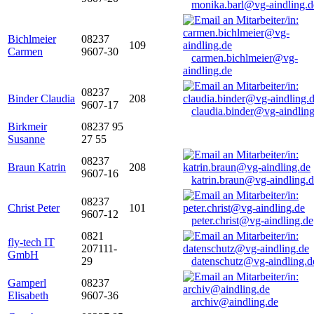
monika.barl@vg-aindling.d
Bichlmeier
08237
109
Carmen
9607-30
carmen.bichlmeier@vg-
aindling.de
08237
Binder Claudia
208
9607-17
claudia.binder@vg-aindling
Birkmeir
08237 95
Susanne
27 55
08237
Braun Katrin
208
9607-16
katrin.braun@vg-aindling.
08237
Christ Peter
101
9607-12
peter.christ@vg-aindling.de
0821
fly-tech IT
207111-
GmbH
29
datenschutz@vg-aindling.d
Gamperl
08237
Elisabeth
9607-36
archiv@aindling.de