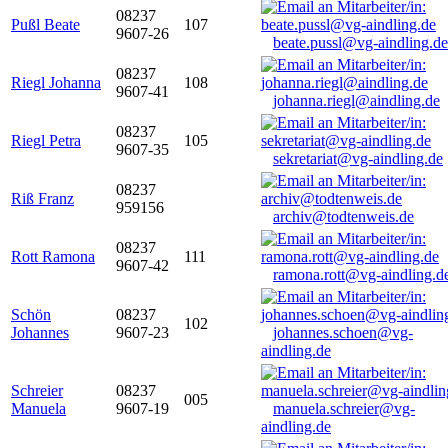
08237
Pußl Beate
107
9607-26
beate.pussl@vg-aindling.de
08237
Riegl Johanna
108
9607-41
johanna.riegl@aindling.de
08237
Riegl Petra
105
9607-35
sekretariat@vg-aindling.de
08237
Riß Franz
959156
archiv@todtenweis.de
08237
Rott Ramona
111
9607-42
ramona.rott@vg-aindling.d
Schön
08237
102
Johannes
9607-23
johannes.schoen@vg-
aindling.de
Schreier
08237
005
Manuela
9607-19
manuela.schreier@vg-
aindling.de