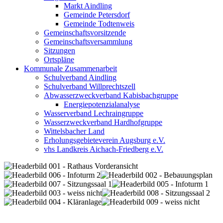
Markt Aindling
Gemeinde Petersdorf
Gemeinde Todtenweis
Gemeinschaftsvorsitzende
Gemeinschaftsversammlung
Sitzungen
Ortspläne
Kommunale Zusammenarbeit
Schulverband Aindling
Schulverband Willprechtszell
Abwasserzweckverband Kabisbachgruppe
Energiepotenzialanalyse
Wasserverband Lechraingruppe
Wasserzweckverband Hardhofgruppe
Wittelsbacher Land
Erholungsgebieteverein Augsburg e.V.
vhs Landkreis Aichach-Friedberg e.V.