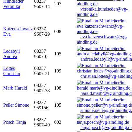
Hundseder
08237
207
Veronika
9607-14
veronika.hundseder@vg-
aindling.de
Katzenschwanz
08237
008
Eva
9607-29
eva.katzenschwanz@vg-
aindling.de
Ledabyll
08237
105
Andrea
9607-0
andrea.ledabyll@vg-aindli
Lottes
08237
109
Christian
9607-21
christian.lottes@vg-aindlin
08237
Marb Harald
108
9607-38
harald.marb@vg-aindling.d
08237
Peller Simone
105
959156
simone.peller@vg-aindling
08237
Posch Tanja
002
9607-40
tanja.posch@vg-aindling.d