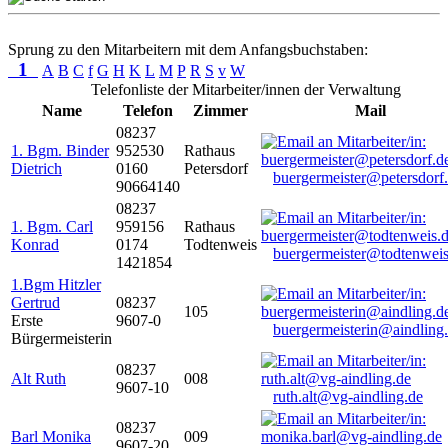
Sprung zu den Mitarbeitern mit dem Anfangsbuchstaben:
1
A
B
C
f
G
H
K
L
M
P
R
S
v
W
Telefonliste der Mitarbeiter/innen der Verwaltung
Name
Telefon
Zimmer
Mail
08237
1. Bgm. Binder
952530
Rathaus
Dietrich
0160
Petersdorf
buergermeister@petersdorf
90664140
08237
1. Bgm. Carl
959156
Rathaus
Konrad
0174
Todtenweis
buergermeister@todtenweis
1421854
1.Bgm Hitzler
Gertrud
08237
105
Erste
9607-0
buergermeisterin@aindling
Bürgermeisterin
08237
Alt Ruth
008
9607-10
ruth.alt@vg-aindling.de
08237
Barl Monika
009
9607-20