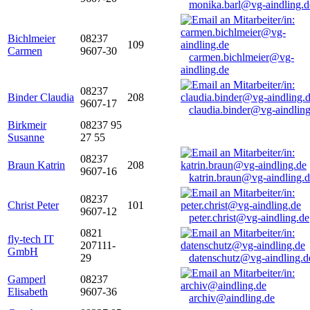
monika.barl@vg-aindling.d
Bichlmeier
08237
109
Carmen
9607-30
carmen.bichlmeier@vg-
aindling.de
08237
Binder Claudia
208
9607-17
claudia.binder@vg-aindling
Birkmeir
08237 95
Susanne
27 55
08237
Braun Katrin
208
9607-16
katrin.braun@vg-aindling.
08237
Christ Peter
101
9607-12
peter.christ@vg-aindling.de
0821
fly-tech IT
207111-
GmbH
29
datenschutz@vg-aindling.d
Gamperl
08237
Elisabeth
9607-36
archiv@aindling.de