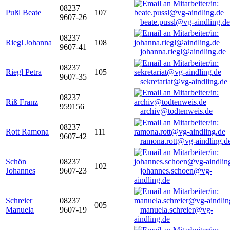
08237
Pußl Beate
107
9607-26
beate.pussl@vg-aindling.de
08237
Riegl Johanna
108
9607-41
johanna.riegl@aindling.de
08237
Riegl Petra
105
9607-35
sekretariat@vg-aindling.de
08237
Riß Franz
959156
archiv@todtenweis.de
08237
Rott Ramona
111
9607-42
ramona.rott@vg-aindling.d
Schön
08237
102
Johannes
9607-23
johannes.schoen@vg-
aindling.de
Schreier
08237
005
Manuela
9607-19
manuela.schreier@vg-
aindling.de