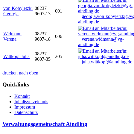
von Kobyletzki
08237
001
Georgia
9607-13
georgia.von-kobyletzki@vg
aindling.de
Widmann
08237
006
Verena
9607-18
verena.widmann@vg-
aindling.de
08237
Wittkopf Julia
205
9607-35
julia.wittkopf@aindling.de
drucken
nach oben
Quicklinks
Kontakt
Inhaltsverzeichnis
Impressum
Datenschutz
Verwaltungsgemeinschaft Aindling