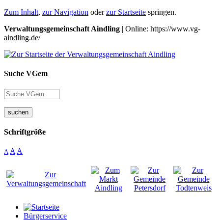
Zum Inhalt
,
zur Navigation
oder
zur Startseite
springen.
Verwaltungsgemeinschaft Aindling
| Online: https://www.vg-
aindling.de/
Suche VGem
suchen
Schriftgröße
A
A
A
Bürgerservice