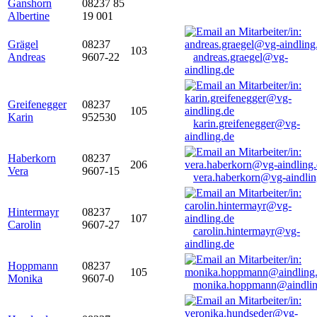
Ganshorn
08237 85
Albertine
19 001
Grägel
08237
103
Andreas
9607-22
andreas.graegel@vg-
aindling.de
Greifenegger
08237
105
Karin
952530
karin.greifenegger@vg-
aindling.de
Haberkorn
08237
206
Vera
9607-15
vera.haberkorn@vg-aindlin
Hintermayr
08237
107
Carolin
9607-27
carolin.hintermayr@vg-
aindling.de
Hoppmann
08237
105
Monika
9607-0
monika.hoppmann@aindlin