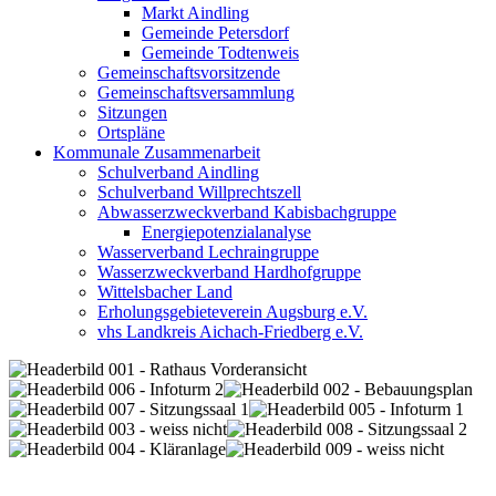
Markt Aindling
Gemeinde Petersdorf
Gemeinde Todtenweis
Gemeinschaftsvorsitzende
Gemeinschaftsversammlung
Sitzungen
Ortspläne
Kommunale Zusammenarbeit
Schulverband Aindling
Schulverband Willprechtszell
Abwasserzweckverband Kabisbachgruppe
Energiepotenzialanalyse
Wasserverband Lechraingruppe
Wasserzweckverband Hardhofgruppe
Wittelsbacher Land
Erholungsgebieteverein Augsburg e.V.
vhs Landkreis Aichach-Friedberg e.V.