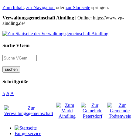
Zum Inhalt
,
zur Navigation
oder
zur Startseite
springen.
Verwaltungsgemeinschaft Aindling
| Online: https://www.vg-
aindling.de/
Suche VGem
suchen
Schriftgröße
A
A
A
Bürgerservice