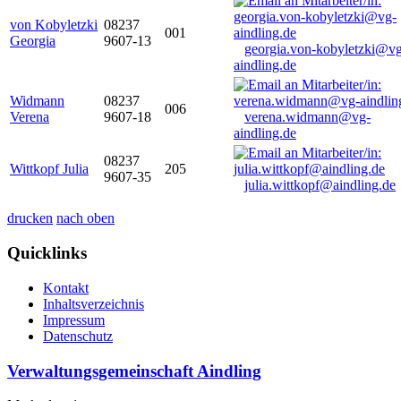
von Kobyletzki
08237
001
Georgia
9607-13
georgia.von-kobyletzki@vg
aindling.de
Widmann
08237
006
Verena
9607-18
verena.widmann@vg-
aindling.de
08237
Wittkopf Julia
205
9607-35
julia.wittkopf@aindling.de
drucken
nach oben
Quicklinks
Kontakt
Inhaltsverzeichnis
Impressum
Datenschutz
Verwaltungsgemeinschaft Aindling