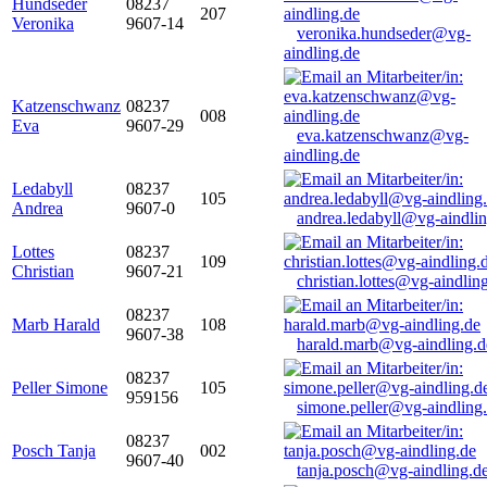
Hundseder
08237
207
Veronika
9607-14
veronika.hundseder@vg-
aindling.de
Katzenschwanz
08237
008
Eva
9607-29
eva.katzenschwanz@vg-
aindling.de
Ledabyll
08237
105
Andrea
9607-0
andrea.ledabyll@vg-aindli
Lottes
08237
109
Christian
9607-21
christian.lottes@vg-aindlin
08237
Marb Harald
108
9607-38
harald.marb@vg-aindling.d
08237
Peller Simone
105
959156
simone.peller@vg-aindling
08237
Posch Tanja
002
9607-40
tanja.posch@vg-aindling.d