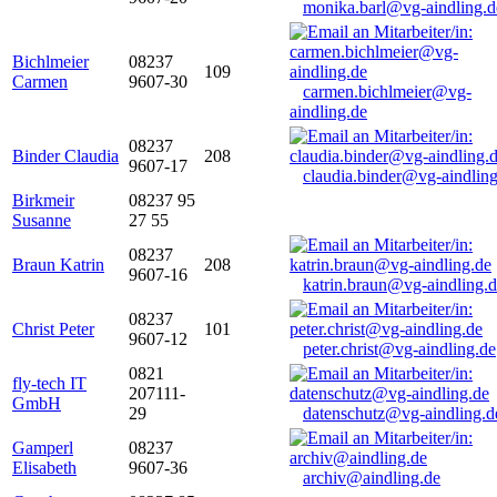
monika.barl@vg-aindling.d
Bichlmeier
08237
109
Carmen
9607-30
carmen.bichlmeier@vg-
aindling.de
08237
Binder Claudia
208
9607-17
claudia.binder@vg-aindling
Birkmeir
08237 95
Susanne
27 55
08237
Braun Katrin
208
9607-16
katrin.braun@vg-aindling.
08237
Christ Peter
101
9607-12
peter.christ@vg-aindling.de
0821
fly-tech IT
207111-
GmbH
29
datenschutz@vg-aindling.d
Gamperl
08237
Elisabeth
9607-36
archiv@aindling.de