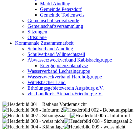
Markt Aindling
Gemeinde Petersdorf
Gemeinde Todtenweis
Gemeinschaftsvorsitzende
Gemeinschaftsversammlung
Sitzungen
Ortspläne
Kommunale Zusammenarbeit
Schulverband Aindling
Schulverband Willprechtszell
Abwasserzweckverband Kabisbachgruppe
Energiepotenzialanalyse
Wasserverband Lechraingruppe
Wasserzweckverband Hardhofgruppe
Wittelsbacher Land
Erholungsgebieteverein Augsburg e.V.
vhs Landkreis Aichach-Friedberg e.V.