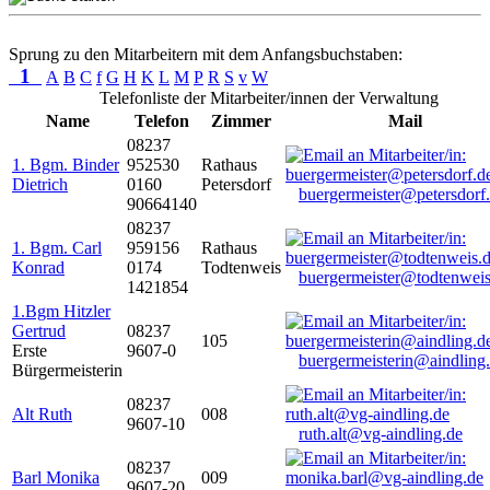
Sprung zu den Mitarbeitern mit dem Anfangsbuchstaben:
1
A
B
C
f
G
H
K
L
M
P
R
S
v
W
Telefonliste der Mitarbeiter/innen der Verwaltung
Name
Telefon
Zimmer
Mail
08237
1. Bgm. Binder
952530
Rathaus
Dietrich
0160
Petersdorf
buergermeister@petersdorf
90664140
08237
1. Bgm. Carl
959156
Rathaus
Konrad
0174
Todtenweis
buergermeister@todtenweis
1421854
1.Bgm Hitzler
Gertrud
08237
105
Erste
9607-0
buergermeisterin@aindling
Bürgermeisterin
08237
Alt Ruth
008
9607-10
ruth.alt@vg-aindling.de
08237
Barl Monika
009
9607-20