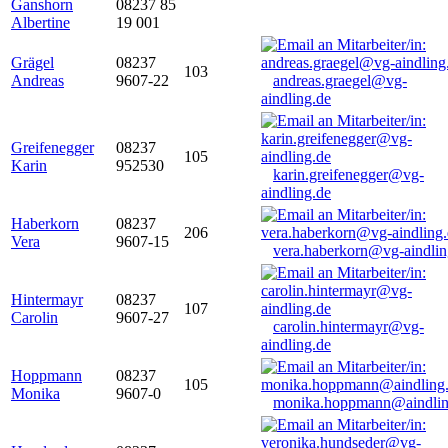
Ganshorn
08237 85
Albertine
19 001
Grägel
08237
103
Andreas
9607-22
andreas.graegel@vg-
aindling.de
Greifenegger
08237
105
Karin
952530
karin.greifenegger@vg-
aindling.de
Haberkorn
08237
206
Vera
9607-15
vera.haberkorn@vg-aindlin
Hintermayr
08237
107
Carolin
9607-27
carolin.hintermayr@vg-
aindling.de
Hoppmann
08237
105
Monika
9607-0
monika.hoppmann@aindlin