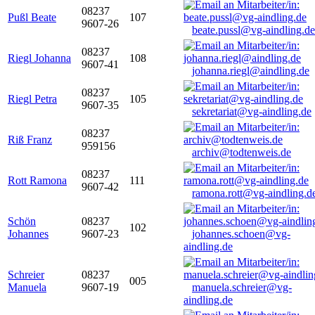
08237
Pußl Beate
107
9607-26
beate.pussl@vg-aindling.de
08237
Riegl Johanna
108
9607-41
johanna.riegl@aindling.de
08237
Riegl Petra
105
9607-35
sekretariat@vg-aindling.de
08237
Riß Franz
959156
archiv@todtenweis.de
08237
Rott Ramona
111
9607-42
ramona.rott@vg-aindling.d
Schön
08237
102
Johannes
9607-23
johannes.schoen@vg-
aindling.de
Schreier
08237
005
Manuela
9607-19
manuela.schreier@vg-
aindling.de