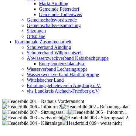
Markt Aindling
Gemeinde Petersdorf
Gemeinde Todtenweis
Gemeinschaftsvorsitzende
Gemeinschaftsversammlung
Sitzungen
Ortspläne
Kommunale Zusammenarbeit
Schulverband Aindling
Schulverband Willprechtszell
Abwasserzweckverband Kabisbachgruppe
Energiepotenzialanalyse
Wasserverband Lechraingruppe
Wasserzweckverband Hardhofgruppe
Wittelsbacher Land
Erholungsgebieteverein Augsburg e.V.
vhs Landkreis Aichach-Friedberg e.V.