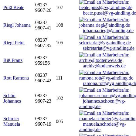
08237
Pußl Beate
107
9607-26
beate.pussl@vg-aindling.de
08237
Riegl Johanna
108
9607-41
johanna.riegl@aindling.de
08237
Riegl Petra
105
9607-35
sekretariat@vg-aindling.de
08237
Riß Franz
959156
archiv@todtenweis.de
08237
Rott Ramona
111
9607-42
ramona.rott@vg-aindling.d
Schön
08237
102
Johannes
9607-23
johannes.schoen@vg-
aindling.de
Schreier
08237
005
Manuela
9607-19
manuela.schreier@vg-
aindling.de