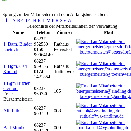
Sprung zu den Mitarbeitern mit dem Anfangsbuchstaben:
1
A
B
C
f
G
H
K
L
M
P
R
S
v
W
Telefonliste der Mitarbeiter/innen der Verwaltung
Name
Telefon
Zimmer
Mail
08237
1. Bgm. Binder
952530
Rathaus
Dietrich
0160
Petersdorf
buergermeister@petersdorf
90664140
08237
1. Bgm. Carl
959156
Rathaus
Konrad
0174
Todtenweis
buergermeister@todtenweis
1421854
1.Bgm Hitzler
Gertrud
08237
105
Erste
9607-0
buergermeisterin@aindling
Bürgermeisterin
08237
Alt Ruth
008
9607-10
ruth.alt@vg-aindling.de
08237
Barl Monika
009
9607-20