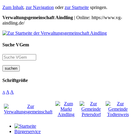
Zum Inhalt
,
zur Navigation
oder
zur Startseite
springen.
Verwaltungsgemeinschaft Aindling
| Online: https://www.vg-
aindling.de/
Suche VGem
suchen
Schriftgröße
A
A
A
Bürgerservice