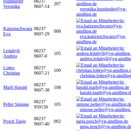
Hundseder
08237
207
Veronika
9607-14
veronika.hundseder@vg-
aindling.de
Katzenschwanz
08237
008
Eva
9607-29
eva.katzenschwanz@vg-
aindling.de
Ledabyll
08237
105
Andrea
9607-0
andrea.ledabyll@vg-aindli
Lottes
08237
109
Christian
9607-21
christian.lottes@vg-aindlin
08237
Marb Harald
108
9607-38
harald.marb@vg-aindling.d
08237
Peller Simone
105
959156
simone.peller@vg-aindling
08237
Posch Tanja
002
9607-40
tanja.posch@vg-aindling.d