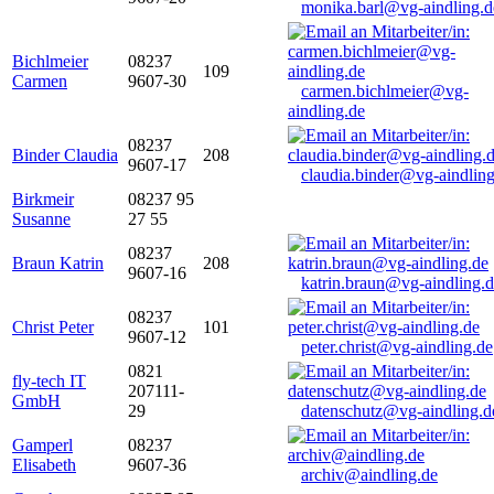
monika.barl@vg-aindling.d
Bichlmeier
08237
109
Carmen
9607-30
carmen.bichlmeier@vg-
aindling.de
08237
Binder Claudia
208
9607-17
claudia.binder@vg-aindling
Birkmeir
08237 95
Susanne
27 55
08237
Braun Katrin
208
9607-16
katrin.braun@vg-aindling.
08237
Christ Peter
101
9607-12
peter.christ@vg-aindling.de
0821
fly-tech IT
207111-
GmbH
29
datenschutz@vg-aindling.d
Gamperl
08237
Elisabeth
9607-36
archiv@aindling.de