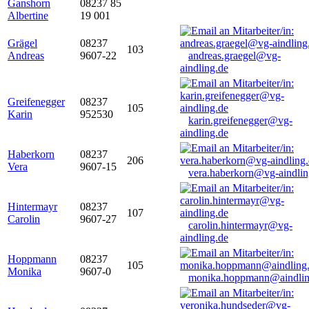
Ganshorn
08237 85
Albertine
19 001
Grägel
08237
103
Andreas
9607-22
andreas.graegel@vg-
aindling.de
Greifenegger
08237
105
Karin
952530
karin.greifenegger@vg-
aindling.de
Haberkorn
08237
206
Vera
9607-15
vera.haberkorn@vg-aindlin
Hintermayr
08237
107
Carolin
9607-27
carolin.hintermayr@vg-
aindling.de
Hoppmann
08237
105
Monika
9607-0
monika.hoppmann@aindlin