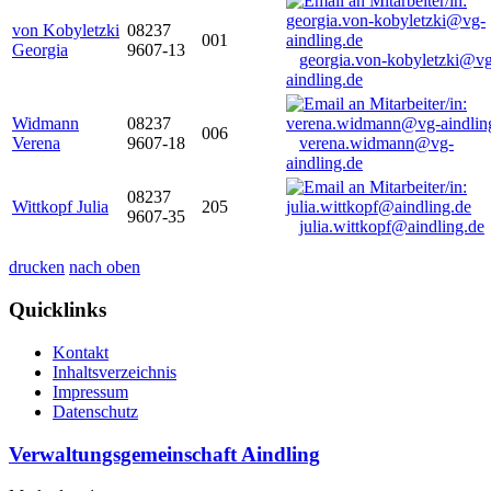
von Kobyletzki
08237
001
Georgia
9607-13
georgia.von-kobyletzki@vg
aindling.de
Widmann
08237
006
Verena
9607-18
verena.widmann@vg-
aindling.de
08237
Wittkopf Julia
205
9607-35
julia.wittkopf@aindling.de
drucken
nach oben
Quicklinks
Kontakt
Inhaltsverzeichnis
Impressum
Datenschutz
Verwaltungsgemeinschaft Aindling