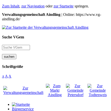
Zum Inhalt
,
zur Navigation
oder
zur Startseite
springen.
Verwaltungsgemeinschaft Aindling
| Online: https://www.vg-
aindling.de/
Suche VGem
suchen
Schriftgröße
A
A
A
Bürgerservice