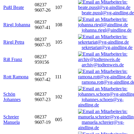
08237
Pußl Beate
107
9607-26
beate.pussl@vg-aindling.de
08237
Riegl Johanna
108
9607-41
johanna.riegl@aindling.de
08237
Riegl Petra
105
9607-35
sekretariat@vg-aindling.de
08237
Riß Franz
959156
archiv@todtenweis.de
08237
Rott Ramona
111
9607-42
ramona.rott@vg-aindling.d
Schön
08237
102
Johannes
9607-23
johannes.schoen@vg-
aindling.de
Schreier
08237
005
Manuela
9607-19
manuela.schreier@vg-
aindling.de