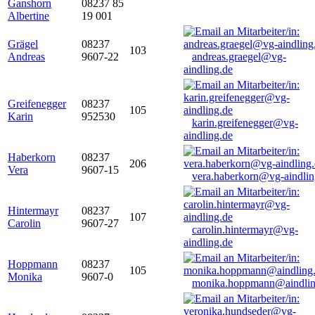
Ganshorn
08237 85
Albertine
19 001
Grägel
08237
103
Andreas
9607-22
andreas.graegel@vg-
aindling.de
Greifenegger
08237
105
Karin
952530
karin.greifenegger@vg-
aindling.de
Haberkorn
08237
206
Vera
9607-15
vera.haberkorn@vg-aindlin
Hintermayr
08237
107
Carolin
9607-27
carolin.hintermayr@vg-
aindling.de
Hoppmann
08237
105
Monika
9607-0
monika.hoppmann@aindlin