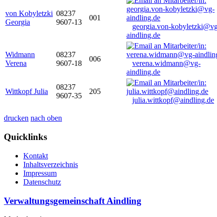
von Kobyletzki
08237
001
Georgia
9607-13
georgia.von-kobyletzki@vg
aindling.de
Widmann
08237
006
Verena
9607-18
verena.widmann@vg-
aindling.de
08237
Wittkopf Julia
205
9607-35
julia.wittkopf@aindling.de
drucken
nach oben
Quicklinks
Kontakt
Inhaltsverzeichnis
Impressum
Datenschutz
Verwaltungsgemeinschaft Aindling