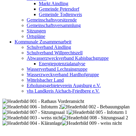
Markt Aindling
Gemeinde Petersdorf
Gemeinde Todtenweis
Gemeinschaftsvorsitzende
Gemeinschaftsversammlung
Sitzungen
Ortspläne
Kommunale Zusammenarbeit
Schulverband Aindling
Schulverband Willprechtszell
Abwasserzweckverband Kabisbachgruppe
Energiepotenzialanalyse
Wasserverband Lechraingruppe
Wasserzweckverband Hardhofgruppe
Wittelsbacher Land
Erholungsgebieteverein Augsburg e.V.
vhs Landkreis Aichach-Friedberg e.V.