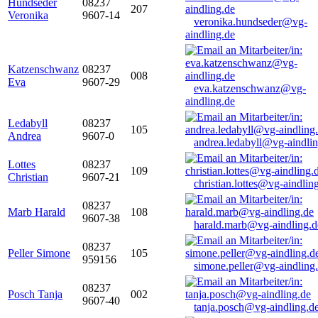
Hundseder
08237
207
Veronika
9607-14
veronika.hundseder@vg-
aindling.de
Katzenschwanz
08237
008
Eva
9607-29
eva.katzenschwanz@vg-
aindling.de
Ledabyll
08237
105
Andrea
9607-0
andrea.ledabyll@vg-aindli
Lottes
08237
109
Christian
9607-21
christian.lottes@vg-aindlin
08237
Marb Harald
108
9607-38
harald.marb@vg-aindling.d
08237
Peller Simone
105
959156
simone.peller@vg-aindling
08237
Posch Tanja
002
9607-40
tanja.posch@vg-aindling.d