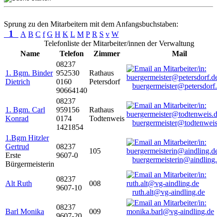
Sprung zu den Mitarbeitern mit dem Anfangsbuchstaben:
1
A
B
C
f
G
H
K
L
M
P
R
S
v
W
Telefonliste der Mitarbeiter/innen der Verwaltung
Name
Telefon
Zimmer
Mail
08237
1. Bgm. Binder
952530
Rathaus
Dietrich
0160
Petersdorf
buergermeister@petersdorf
90664140
08237
1. Bgm. Carl
959156
Rathaus
Konrad
0174
Todtenweis
buergermeister@todtenweis
1421854
1.Bgm Hitzler
Gertrud
08237
105
Erste
9607-0
buergermeisterin@aindling
Bürgermeisterin
08237
Alt Ruth
008
9607-10
ruth.alt@vg-aindling.de
08237
Barl Monika
009
9607-20