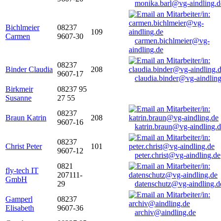
monika.barl@vg-aindling.d
Bichlmeier
08237
109
Carmen
9607-30
carmen.bichlmeier@vg-
aindling.de
08237
Binder Claudia
208
9607-17
claudia.binder@vg-aindling
Birkmeir
08237 95
Susanne
27 55
08237
Braun Katrin
208
9607-16
katrin.braun@vg-aindling.
08237
Christ Peter
101
9607-12
peter.christ@vg-aindling.de
0821
fly-tech IT
207111-
GmbH
29
datenschutz@vg-aindling.d
Gamperl
08237
Elisabeth
9607-36
archiv@aindling.de