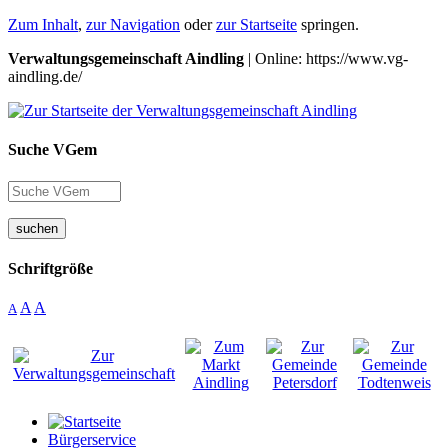
Zum Inhalt
,
zur Navigation
oder
zur Startseite
springen.
Verwaltungsgemeinschaft Aindling
| Online: https://www.vg-
aindling.de/
Suche VGem
suchen
Schriftgröße
A
A
A
Bürgerservice