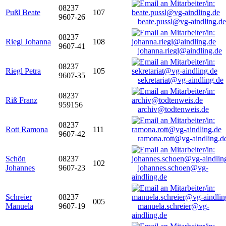
08237
Pußl Beate
107
9607-26
beate.pussl@vg-aindling.de
08237
Riegl Johanna
108
9607-41
johanna.riegl@aindling.de
08237
Riegl Petra
105
9607-35
sekretariat@vg-aindling.de
08237
Riß Franz
959156
archiv@todtenweis.de
08237
Rott Ramona
111
9607-42
ramona.rott@vg-aindling.d
Schön
08237
102
Johannes
9607-23
johannes.schoen@vg-
aindling.de
Schreier
08237
005
Manuela
9607-19
manuela.schreier@vg-
aindling.de