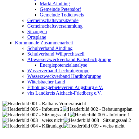
Markt Aindling
Gemeinde Petersdorf
Gemeinde Todtenweis
Gemeinschaftsvorsitzende
Gemeinschaftsversammlung
Sitzungen
Ortspläne
Kommunale Zusammenarbeit
Schulverband Aindling
Schulverband Willprechtszell
Abwasserzweckverband Kabisbachgruppe
Energiepotenzialanalyse
Wasserverband Lechraingruppe
Wasserzweckverband Hardhofgruppe
Wittelsbacher Land
Erholungsgebieteverein Augsburg e.V.
vhs Landkreis Aichach-Friedberg e.V.