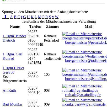
Sprung zu den Mitarbeitern mit dem Anfangsbuchstaben:
1
A
B
C
f
G
H
K
L
M
P
R
S
v
W
Telefonliste der Mitarbeiter/innen der Verwaltung
Name
Telefon
Zimmer
Mail
08237
1. Bgm. Binder
952530
Rathaus
Dietrich
0160
Petersdorf
buergermeister@petersdorf
90664140
08237
1. Bgm. Carl
959156
Rathaus
Konrad
0174
Todtenweis
buergermeister@todtenweis
1421854
1.Bgm Hitzler
Gertrud
08237
105
Erste
9607-0
buergermeisterin@aindling
Bürgermeisterin
08237
Alt Ruth
008
9607-10
ruth.alt@vg-aindling.de
08237
Barl Monika
009
9607-20