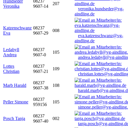
Hundseder
08237
207
Veronika
9607-14
veronika.hundseder@vg-
aindling.de
Katzenschwanz
08237
008
Eva
9607-29
eva.katzenschwanz@vg-
aindling.de
Ledabyll
08237
105
Andrea
9607-0
andrea.ledabyll@vg-aindli
Lottes
08237
109
Christian
9607-21
christian.lottes@vg-aindlin
08237
Marb Harald
108
9607-38
harald.marb@vg-aindling.d
08237
Peller Simone
105
959156
simone.peller@vg-aindling
08237
Posch Tanja
002
9607-40
tanja.posch@vg-aindling.d