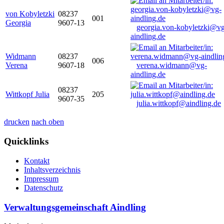
von Kobyletzki
08237
001
Georgia
9607-13
georgia.von-kobyletzki@vg
aindling.de
Widmann
08237
006
Verena
9607-18
verena.widmann@vg-
aindling.de
08237
Wittkopf Julia
205
9607-35
julia.wittkopf@aindling.de
drucken
nach oben
Quicklinks
Kontakt
Inhaltsverzeichnis
Impressum
Datenschutz
Verwaltungsgemeinschaft Aindling