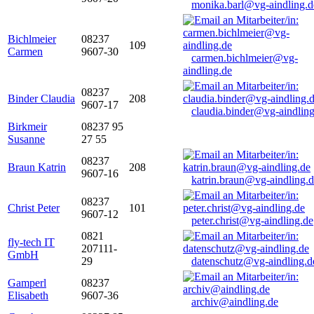
monika.barl@vg-aindling.d
Bichlmeier
08237
109
Carmen
9607-30
carmen.bichlmeier@vg-
aindling.de
08237
Binder Claudia
208
9607-17
claudia.binder@vg-aindling
Birkmeir
08237 95
Susanne
27 55
08237
Braun Katrin
208
9607-16
katrin.braun@vg-aindling.
08237
Christ Peter
101
9607-12
peter.christ@vg-aindling.de
0821
fly-tech IT
207111-
GmbH
29
datenschutz@vg-aindling.d
Gamperl
08237
Elisabeth
9607-36
archiv@aindling.de