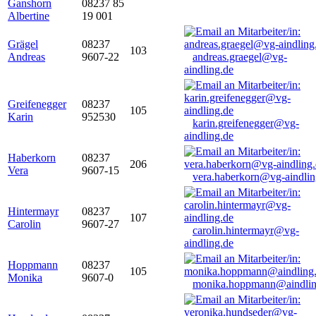
Ganshorn
08237 85
Albertine
19 001
Grägel
08237
103
Andreas
9607-22
andreas.graegel@vg-
aindling.de
Greifenegger
08237
105
Karin
952530
karin.greifenegger@vg-
aindling.de
Haberkorn
08237
206
Vera
9607-15
vera.haberkorn@vg-aindlin
Hintermayr
08237
107
Carolin
9607-27
carolin.hintermayr@vg-
aindling.de
Hoppmann
08237
105
Monika
9607-0
monika.hoppmann@aindlin