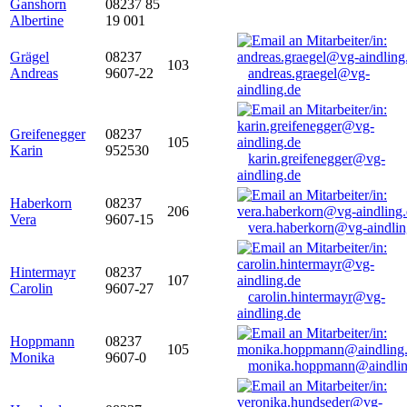
Ganshorn
08237 85
Albertine
19 001
Grägel
08237
103
Andreas
9607-22
andreas.graegel@vg-
aindling.de
Greifenegger
08237
105
Karin
952530
karin.greifenegger@vg-
aindling.de
Haberkorn
08237
206
Vera
9607-15
vera.haberkorn@vg-aindlin
Hintermayr
08237
107
Carolin
9607-27
carolin.hintermayr@vg-
aindling.de
Hoppmann
08237
105
Monika
9607-0
monika.hoppmann@aindlin