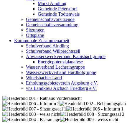
Markt Aindling
Gemeinde Petersdorf
Gemeinde Todtenweis
Gemeinschaftsvorsitzende
Gemeinschaftsversammlung
Sitzungen
Ortspläne
Kommunale Zusammenarbeit
Schulverband Aindling
Schulverband Willprechtszell
Abwasserzweckverband Kabisbachgruppe
Energiepotenzialanalyse
Wasserverband Lechraingruppe
Wasserzweckverband Hardhofgruppe
Wittelsbacher Land
Erholungsgebieteverein Augsburg e.V.
vhs Landkreis Aichach-Friedberg e.V.