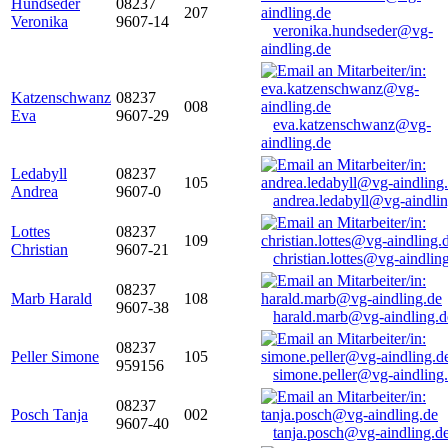
Hundseder
08237
207
Veronika
9607-14
veronika.hundseder@vg-
aindling.de
Katzenschwanz
08237
008
Eva
9607-29
eva.katzenschwanz@vg-
aindling.de
Ledabyll
08237
105
Andrea
9607-0
andrea.ledabyll@vg-aindli
Lottes
08237
109
Christian
9607-21
christian.lottes@vg-aindlin
08237
Marb Harald
108
9607-38
harald.marb@vg-aindling.d
08237
Peller Simone
105
959156
simone.peller@vg-aindling
08237
Posch Tanja
002
9607-40
tanja.posch@vg-aindling.d