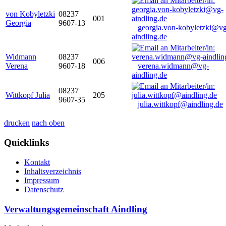
von Kobyletzki
08237
001
Georgia
9607-13
georgia.von-kobyletzki@vg
aindling.de
Widmann
08237
006
Verena
9607-18
verena.widmann@vg-
aindling.de
08237
Wittkopf Julia
205
9607-35
julia.wittkopf@aindling.de
drucken
nach oben
Quicklinks
Kontakt
Inhaltsverzeichnis
Impressum
Datenschutz
Verwaltungsgemeinschaft Aindling