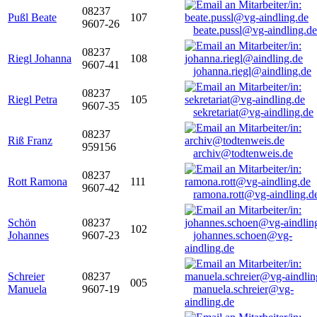
08237
Pußl Beate
107
9607-26
beate.pussl@vg-aindling.de
08237
Riegl Johanna
108
9607-41
johanna.riegl@aindling.de
08237
Riegl Petra
105
9607-35
sekretariat@vg-aindling.de
08237
Riß Franz
959156
archiv@todtenweis.de
08237
Rott Ramona
111
9607-42
ramona.rott@vg-aindling.d
Schön
08237
102
Johannes
9607-23
johannes.schoen@vg-
aindling.de
Schreier
08237
005
Manuela
9607-19
manuela.schreier@vg-
aindling.de