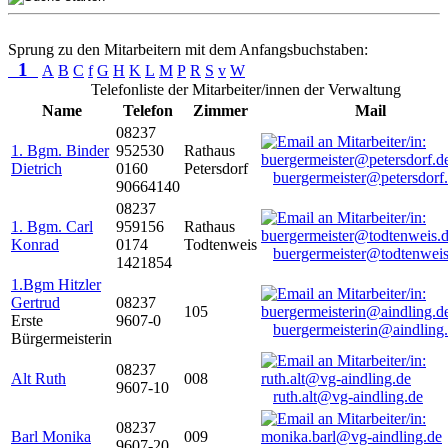
Sprung zu den Mitarbeitern mit dem Anfangsbuchstaben:
1
A
B
C
f
G
H
K
L
M
P
R
S
v
W
Telefonliste der Mitarbeiter/innen der Verwaltung
Name
Telefon
Zimmer
Mail
08237
1. Bgm. Binder
952530
Rathaus
Dietrich
0160
Petersdorf
buergermeister@petersdorf
90664140
08237
1. Bgm. Carl
959156
Rathaus
Konrad
0174
Todtenweis
buergermeister@todtenweis
1421854
1.Bgm Hitzler
Gertrud
08237
105
Erste
9607-0
buergermeisterin@aindling
Bürgermeisterin
08237
Alt Ruth
008
9607-10
ruth.alt@vg-aindling.de
08237
Barl Monika
009
9607-20