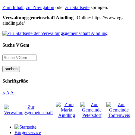
Zum Inhalt
,
zur Navigation
oder
zur Startseite
springen.
Verwaltungsgemeinschaft Aindling
| Online: https://www.vg-
aindling.de/
Suche VGem
suchen
Schriftgröße
A
A
A
Bürgerservice