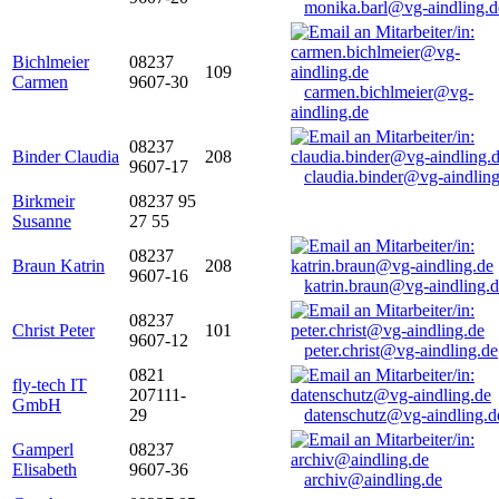
monika.barl@vg-aindling.d
Bichlmeier
08237
109
Carmen
9607-30
carmen.bichlmeier@vg-
aindling.de
08237
Binder Claudia
208
9607-17
claudia.binder@vg-aindling
Birkmeir
08237 95
Susanne
27 55
08237
Braun Katrin
208
9607-16
katrin.braun@vg-aindling.
08237
Christ Peter
101
9607-12
peter.christ@vg-aindling.de
0821
fly-tech IT
207111-
GmbH
29
datenschutz@vg-aindling.d
Gamperl
08237
Elisabeth
9607-36
archiv@aindling.de