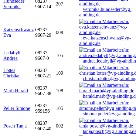
Hundseder
08237
207
Veronika
9607-14
veronika.hundseder@vg-
aindling.de
Katzenschwanz
08237
008
Eva
9607-29
eva.katzenschwanz@vg-
aindling.de
Ledabyll
08237
105
Andrea
9607-0
andrea.ledabyll@vg-aindli
Lottes
08237
109
Christian
9607-21
christian.lottes@vg-aindlin
08237
Marb Harald
108
9607-38
harald.marb@vg-aindling.d
08237
Peller Simone
105
959156
simone.peller@vg-aindling
08237
Posch Tanja
002
9607-40
tanja.posch@vg-aindling.d