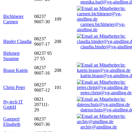
monika.barl@vg-aindling.d
Bichlmeier
08237
109
Carmen
9607-30
carmen.bichlmeier@vg-
aindling.de
08237
Binder Claudia
208
9607-17
claudia.binder@vg-aindling
Birkmeir
08237 95
Susanne
27 55
08237
Braun Katrin
208
9607-16
katrin.braun@vg-aindling.
08237
Christ Peter
101
9607-12
peter.christ@vg-aindling.de
0821
fly-tech IT
207111-
GmbH
29
datenschutz@vg-aindling.d
Gamperl
08237
Elisabeth
9607-36
archiv@aindling.de