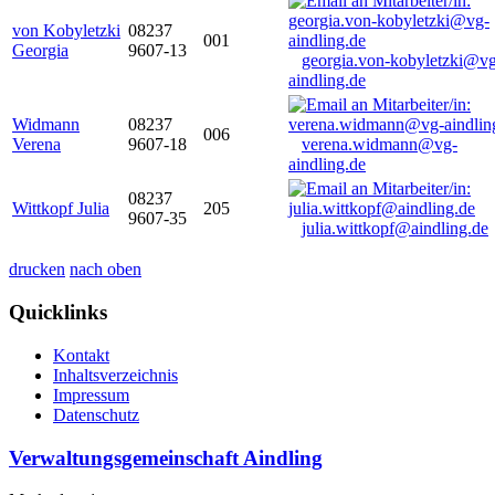
von Kobyletzki
08237
001
Georgia
9607-13
georgia.von-kobyletzki@vg
aindling.de
Widmann
08237
006
Verena
9607-18
verena.widmann@vg-
aindling.de
08237
Wittkopf Julia
205
9607-35
julia.wittkopf@aindling.de
drucken
nach oben
Quicklinks
Kontakt
Inhaltsverzeichnis
Impressum
Datenschutz
Verwaltungsgemeinschaft Aindling