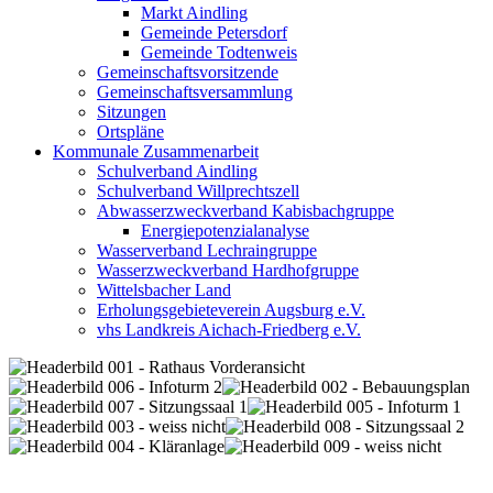
Markt Aindling
Gemeinde Petersdorf
Gemeinde Todtenweis
Gemeinschaftsvorsitzende
Gemeinschaftsversammlung
Sitzungen
Ortspläne
Kommunale Zusammenarbeit
Schulverband Aindling
Schulverband Willprechtszell
Abwasserzweckverband Kabisbachgruppe
Energiepotenzialanalyse
Wasserverband Lechraingruppe
Wasserzweckverband Hardhofgruppe
Wittelsbacher Land
Erholungsgebieteverein Augsburg e.V.
vhs Landkreis Aichach-Friedberg e.V.