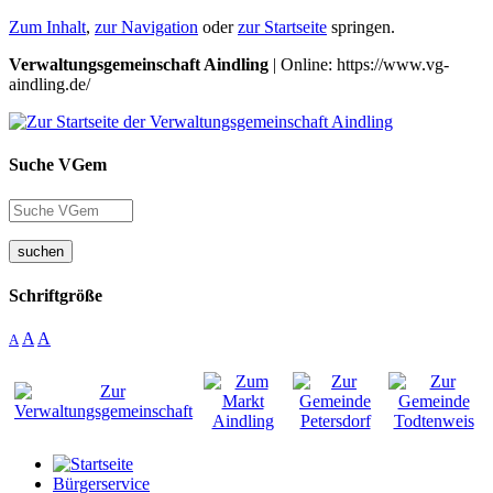
Zum Inhalt
,
zur Navigation
oder
zur Startseite
springen.
Verwaltungsgemeinschaft Aindling
| Online: https://www.vg-
aindling.de/
Suche VGem
suchen
Schriftgröße
A
A
A
Bürgerservice