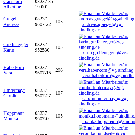
Ganshorn
08237 85
Albertine
19 001
Grägel
08237
103
Andreas
9607-22
andreas.graegel@vg-
aindling.de
Greifenegger
08237
105
Karin
952530
karin.greifenegger@vg-
aindling.de
Haberkorn
08237
206
Vera
9607-15
vera.haberkorn@vg-aindlin
Hintermayr
08237
107
Carolin
9607-27
carolin.hintermayr@vg-
aindling.de
Hoppmann
08237
105
Monika
9607-0
monika.hoppmann@aindlin