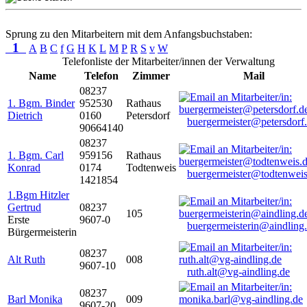
Sprung zu den Mitarbeitern mit dem Anfangsbuchstaben:
1
A
B
C
f
G
H
K
L
M
P
R
S
v
W
Telefonliste der Mitarbeiter/innen der Verwaltung
Name
Telefon
Zimmer
Mail
08237
1. Bgm. Binder
952530
Rathaus
Dietrich
0160
Petersdorf
buergermeister@petersdorf
90664140
08237
1. Bgm. Carl
959156
Rathaus
Konrad
0174
Todtenweis
buergermeister@todtenweis
1421854
1.Bgm Hitzler
Gertrud
08237
105
Erste
9607-0
buergermeisterin@aindling
Bürgermeisterin
08237
Alt Ruth
008
9607-10
ruth.alt@vg-aindling.de
08237
Barl Monika
009
9607-20