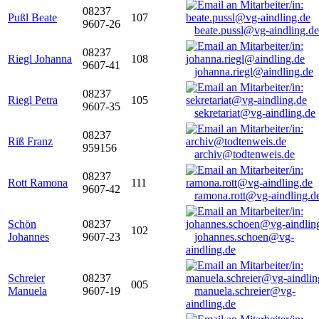
08237
Pußl Beate
107
9607-26
beate.pussl@vg-aindling.de
08237
Riegl Johanna
108
9607-41
johanna.riegl@aindling.de
08237
Riegl Petra
105
9607-35
sekretariat@vg-aindling.de
08237
Riß Franz
959156
archiv@todtenweis.de
08237
Rott Ramona
111
9607-42
ramona.rott@vg-aindling.d
Schön
08237
102
Johannes
9607-23
johannes.schoen@vg-
aindling.de
Schreier
08237
005
Manuela
9607-19
manuela.schreier@vg-
aindling.de