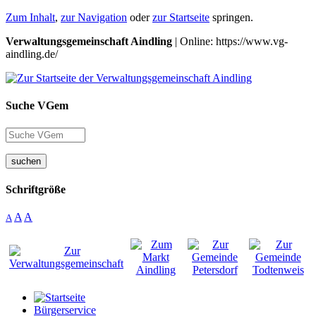
Zum Inhalt
,
zur Navigation
oder
zur Startseite
springen.
Verwaltungsgemeinschaft Aindling
| Online: https://www.vg-
aindling.de/
Suche VGem
suchen
Schriftgröße
A
A
A
Bürgerservice