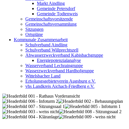
Markt Aindling
Gemeinde Petersdorf
Gemeinde Todtenweis
Gemeinschaftsvorsitzende
Gemeinschaftsversammlung
Sitzungen
Ortspläne
Kommunale Zusammenarbeit
Schulverband Aindling
Schulverband Willprechtszell
Abwasserzweckverband Kabisbachgruppe
Energiepotenzialanalyse
Wasserverband Lechraingruppe
Wasserzweckverband Hardhofgruppe
Wittelsbacher Land
Erholungsgebieteverein Augsburg e.V.
vhs Landkreis Aichach-Friedberg e.V.