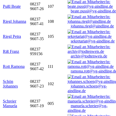
08237
Pußl Beate
107
9607-26
beate.pussl@vg-aindling.de
08237
Riegl Johanna
108
9607-41
johanna.riegl@aindling.de
08237
Riegl Petra
105
9607-35
sekretariat@vg-aindling.de
08237
Riß Franz
959156
archiv@todtenweis.de
08237
Rott Ramona
111
9607-42
ramona.rott@vg-aindling.d
Schön
08237
102
Johannes
9607-23
johannes.schoen@vg-
aindling.de
Schreier
08237
005
Manuela
9607-19
manuela.schreier@vg-
aindling.de