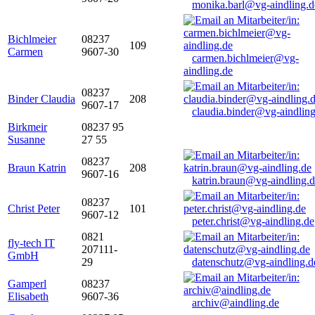
monika.barl@vg-aindling.d
Bichlmeier
08237
109
Carmen
9607-30
carmen.bichlmeier@vg-
aindling.de
08237
Binder Claudia
208
9607-17
claudia.binder@vg-aindling
Birkmeir
08237 95
Susanne
27 55
08237
Braun Katrin
208
9607-16
katrin.braun@vg-aindling.
08237
Christ Peter
101
9607-12
peter.christ@vg-aindling.de
0821
fly-tech IT
207111-
GmbH
29
datenschutz@vg-aindling.d
Gamperl
08237
Elisabeth
9607-36
archiv@aindling.de