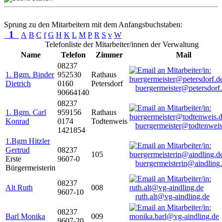
Sprung zu den Mitarbeitern mit dem Anfangsbuchstaben:
1
A
B
C
f
G
H
K
L
M
P
R
S
v
W
Telefonliste der Mitarbeiter/innen der Verwaltung
Name
Telefon
Zimmer
Mail
08237
1. Bgm. Binder
952530
Rathaus
Dietrich
0160
Petersdorf
buergermeister@petersdorf
90664140
08237
1. Bgm. Carl
959156
Rathaus
Konrad
0174
Todtenweis
buergermeister@todtenweis
1421854
1.Bgm Hitzler
Gertrud
08237
105
Erste
9607-0
buergermeisterin@aindling
Bürgermeisterin
08237
Alt Ruth
008
9607-10
ruth.alt@vg-aindling.de
08237
Barl Monika
009
9607-20