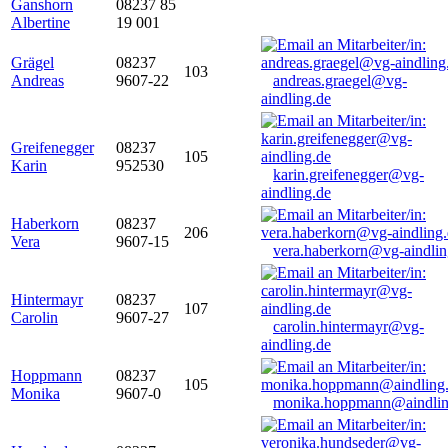
Ganshorn
08237 85
Albertine
19 001
Grägel
08237
103
Andreas
9607-22
andreas.graegel@vg-
aindling.de
Greifenegger
08237
105
Karin
952530
karin.greifenegger@vg-
aindling.de
Haberkorn
08237
206
Vera
9607-15
vera.haberkorn@vg-aindlin
Hintermayr
08237
107
Carolin
9607-27
carolin.hintermayr@vg-
aindling.de
Hoppmann
08237
105
Monika
9607-0
monika.hoppmann@aindlin