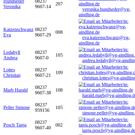
Hundseder
08237
207
Veronika
9607-14
veronika.hundseder@vg-
aindling.de
Katzenschwanz
08237
008
Eva
9607-29
eva.katzenschwanz@vg-
aindling.de
Ledabyll
08237
105
Andrea
9607-0
andrea.ledabyll@vg-aindli
Lottes
08237
109
Christian
9607-21
christian.lottes@vg-aindlin
08237
Marb Harald
108
9607-38
harald.marb@vg-aindling.d
08237
Peller Simone
105
959156
simone.peller@vg-aindling
08237
Posch Tanja
002
9607-40
tanja.posch@vg-aindling.d