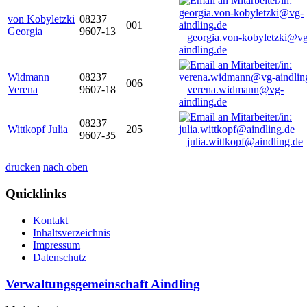
von Kobyletzki
08237
001
Georgia
9607-13
georgia.von-kobyletzki@vg
aindling.de
Widmann
08237
006
Verena
9607-18
verena.widmann@vg-
aindling.de
08237
Wittkopf Julia
205
9607-35
julia.wittkopf@aindling.de
drucken
nach oben
Quicklinks
Kontakt
Inhaltsverzeichnis
Impressum
Datenschutz
Verwaltungsgemeinschaft Aindling