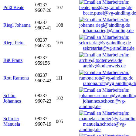
08237
Pußl Beate
107
9607-26
beate.pussl@vg-aindling.de
08237
Riegl Johanna
108
9607-41
johanna.riegl@aindling.de
08237
Riegl Petra
105
9607-35
sekretariat@vg-aindling.de
08237
Riß Franz
959156
archiv@todtenweis.de
08237
Rott Ramona
111
9607-42
ramona.rott@vg-aindling.d
Schön
08237
102
Johannes
9607-23
johannes.schoen@vg-
aindling.de
Schreier
08237
005
Manuela
9607-19
manuela.schreier@vg-
aindling.de