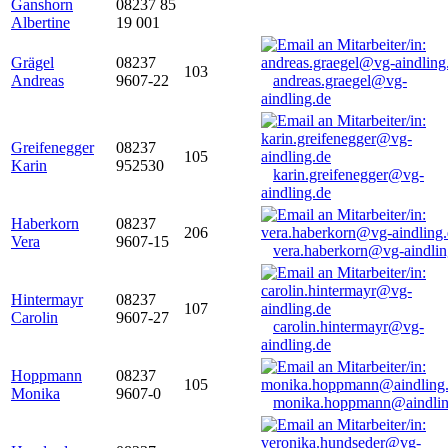
Ganshorn
08237 85
Albertine
19 001
Grägel
08237
103
Andreas
9607-22
andreas.graegel@vg-
aindling.de
Greifenegger
08237
105
Karin
952530
karin.greifenegger@vg-
aindling.de
Haberkorn
08237
206
Vera
9607-15
vera.haberkorn@vg-aindlin
Hintermayr
08237
107
Carolin
9607-27
carolin.hintermayr@vg-
aindling.de
Hoppmann
08237
105
Monika
9607-0
monika.hoppmann@aindlin