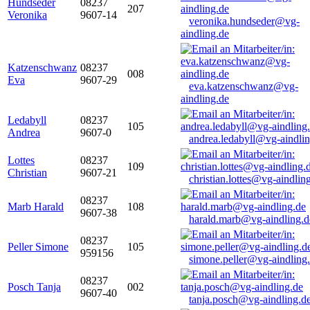
Hundseder
08237
207
Veronika
9607-14
veronika.hundseder@vg-
aindling.de
Katzenschwanz
08237
008
Eva
9607-29
eva.katzenschwanz@vg-
aindling.de
Ledabyll
08237
105
Andrea
9607-0
andrea.ledabyll@vg-aindli
Lottes
08237
109
Christian
9607-21
christian.lottes@vg-aindlin
08237
Marb Harald
108
9607-38
harald.marb@vg-aindling.d
08237
Peller Simone
105
959156
simone.peller@vg-aindling
08237
Posch Tanja
002
9607-40
tanja.posch@vg-aindling.d