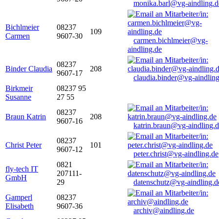
monika.barl@vg-aindling.d
Bichlmeier
08237
109
Carmen
9607-30
carmen.bichlmeier@vg-
aindling.de
08237
Binder Claudia
208
9607-17
claudia.binder@vg-aindling
Birkmeir
08237 95
Susanne
27 55
08237
Braun Katrin
208
9607-16
katrin.braun@vg-aindling.
08237
Christ Peter
101
9607-12
peter.christ@vg-aindling.de
0821
fly-tech IT
207111-
GmbH
29
datenschutz@vg-aindling.d
Gamperl
08237
Elisabeth
9607-36
archiv@aindling.de