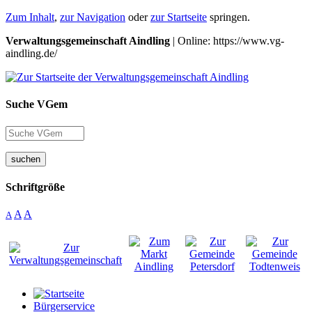
Zum Inhalt
,
zur Navigation
oder
zur Startseite
springen.
Verwaltungsgemeinschaft Aindling
| Online: https://www.vg-
aindling.de/
Suche VGem
suchen
Schriftgröße
A
A
A
Bürgerservice