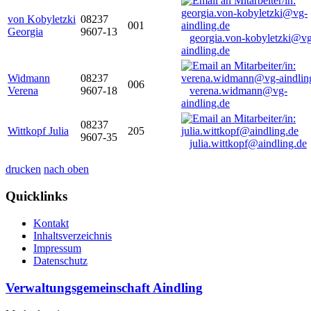
von Kobyletzki
08237
001
Georgia
9607-13
georgia.von-kobyletzki@vg
aindling.de
Widmann
08237
006
Verena
9607-18
verena.widmann@vg-
aindling.de
08237
Wittkopf Julia
205
9607-35
julia.wittkopf@aindling.de
drucken
nach oben
Quicklinks
Kontakt
Inhaltsverzeichnis
Impressum
Datenschutz
Verwaltungsgemeinschaft Aindling