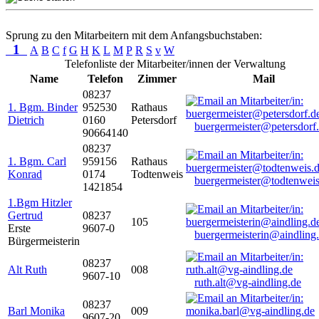
Sprung zu den Mitarbeitern mit dem Anfangsbuchstaben:
1
A
B
C
f
G
H
K
L
M
P
R
S
v
W
Telefonliste der Mitarbeiter/innen der Verwaltung
Name
Telefon
Zimmer
Mail
08237
1. Bgm. Binder
952530
Rathaus
Dietrich
0160
Petersdorf
buergermeister@petersdorf
90664140
08237
1. Bgm. Carl
959156
Rathaus
Konrad
0174
Todtenweis
buergermeister@todtenweis
1421854
1.Bgm Hitzler
Gertrud
08237
105
Erste
9607-0
buergermeisterin@aindling
Bürgermeisterin
08237
Alt Ruth
008
9607-10
ruth.alt@vg-aindling.de
08237
Barl Monika
009
9607-20