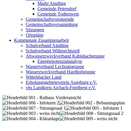
Markt Aindling
Gemeinde Petersdorf
Gemeinde Todtenweis
Gemeinschaftsvorsitzende
Gemeinschaftsversammlung
Sitzungen
Ortspläne
Kommunale Zusammenarbeit
Schulverband Aindling
Schulverband Willprechtszell
Abwasserzweckverband Kabisbachgruppe
Energiepotenzialanalyse
Wasserverband Lechraingruppe
Wasserzweckverband Hardhofgruppe
Wittelsbacher Land
Erholungsgebieteverein Augsburg e.V.
vhs Landkreis Aichach-Friedberg e.V.