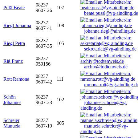
08237
Pußl Beate
107
9607-26
beate.pussl@vg-aindling.de
08237
Riegl Johanna
108
9607-41
johanna.riegl@aindling.de
08237
Riegl Petra
105
9607-35
sekretariat@vg-aindling.de
08237
Riß Franz
959156
archiv@todtenweis.de
08237
Rott Ramona
111
9607-42
ramona.rott@vg-aindling.d
Schön
08237
102
Johannes
9607-23
johannes.schoen@vg-
aindling.de
Schreier
08237
005
Manuela
9607-19
manuela.schreier@vg-
aindling.de