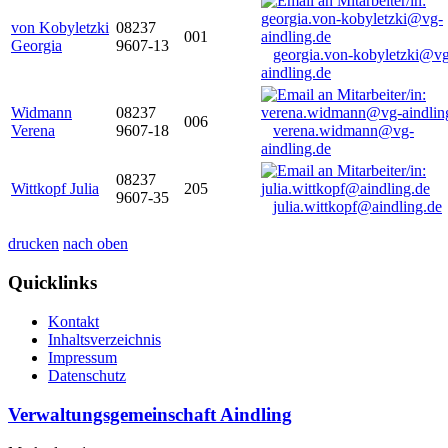
von Kobyletzki
08237
001
Georgia
9607-13
georgia.von-kobyletzki@vg
aindling.de
Widmann
08237
006
Verena
9607-18
verena.widmann@vg-
aindling.de
08237
Wittkopf Julia
205
9607-35
julia.wittkopf@aindling.de
drucken
nach oben
Quicklinks
Kontakt
Inhaltsverzeichnis
Impressum
Datenschutz
Verwaltungsgemeinschaft Aindling