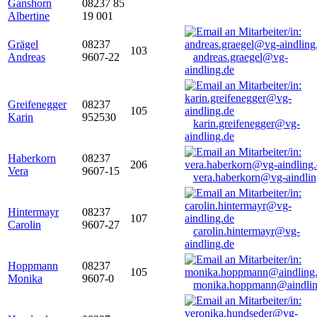
Ganshorn
08237 85
Albertine
19 001
Grägel
08237
103
Andreas
9607-22
andreas.graegel@vg-
aindling.de
Greifenegger
08237
105
Karin
952530
karin.greifenegger@vg-
aindling.de
Haberkorn
08237
206
Vera
9607-15
vera.haberkorn@vg-aindlin
Hintermayr
08237
107
Carolin
9607-27
carolin.hintermayr@vg-
aindling.de
Hoppmann
08237
105
Monika
9607-0
monika.hoppmann@aindlin