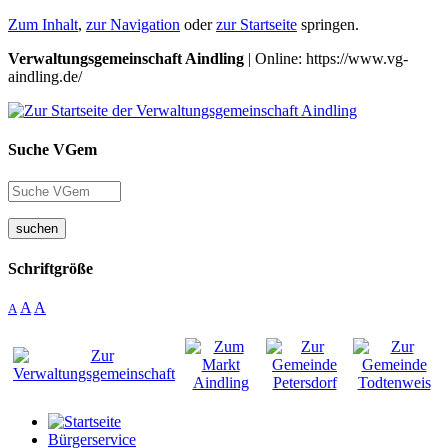
Zum Inhalt
,
zur Navigation
oder
zur Startseite
springen.
Verwaltungsgemeinschaft Aindling
| Online: https://www.vg-
aindling.de/
Suche VGem
suchen
Schriftgröße
A
A
A
Bürgerservice