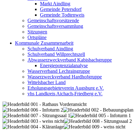
Markt Aindling
Gemeinde Petersdorf
Gemeinde Todtenweis
Gemeinschaftsvorsitzende
Gemeinschaftsversammlung
Sitzungen
Ortspläne
Kommunale Zusammenarbeit
Schulverband Aindling
Schulverband Willprechtszell
Abwasserzweckverband Kabisbachgruppe
Energiepotenzialanalyse
Wasserverband Lechraingruppe
Wasserzweckverband Hardhofgruppe
Wittelsbacher Land
Erholungsgebieteverein Augsburg e.V.
vhs Landkreis Aichach-Friedberg e.V.