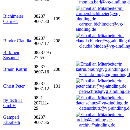
monika.barl@vg-aindling.d
Bichlmeier
08237
109
Carmen
9607-30
carmen.bichlmeier@vg-
aindling.de
08237
Binder Claudia
208
9607-17
claudia.binder@vg-aindling
Birkmeir
08237 95
Susanne
27 55
08237
Braun Katrin
208
9607-16
katrin.braun@vg-aindling.
08237
Christ Peter
101
9607-12
peter.christ@vg-aindling.de
0821
fly-tech IT
207111-
GmbH
29
datenschutz@vg-aindling.d
Gamperl
08237
Elisabeth
9607-36
archiv@aindling.de