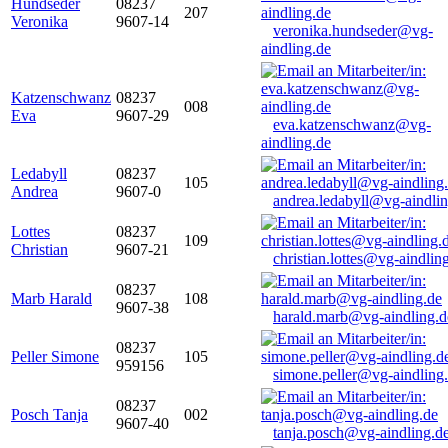
Hundseder
08237
207
Veronika
9607-14
veronika.hundseder@vg-
aindling.de
Katzenschwanz
08237
008
Eva
9607-29
eva.katzenschwanz@vg-
aindling.de
Ledabyll
08237
105
Andrea
9607-0
andrea.ledabyll@vg-aindli
Lottes
08237
109
Christian
9607-21
christian.lottes@vg-aindlin
08237
Marb Harald
108
9607-38
harald.marb@vg-aindling.d
08237
Peller Simone
105
959156
simone.peller@vg-aindling
08237
Posch Tanja
002
9607-40
tanja.posch@vg-aindling.d