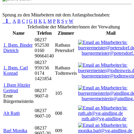
Sprung zu den Mitarbeitern mit dem Anfangsbuchstaben:
1
A
B
C
f
G
H
K
L
M
P
R
S
v
W
Telefonliste der Mitarbeiter/innen der Verwaltung
Name
Telefon
Zimmer
Mail
08237
1. Bgm. Binder
952530
Rathaus
Dietrich
0160
Petersdorf
buergermeister@petersdorf
90664140
08237
1. Bgm. Carl
959156
Rathaus
Konrad
0174
Todtenweis
buergermeister@todtenweis
1421854
1.Bgm Hitzler
Gertrud
08237
105
Erste
9607-0
buergermeisterin@aindling
Bürgermeisterin
08237
Alt Ruth
008
9607-10
ruth.alt@vg-aindling.de
08237
Barl Monika
009
9607-20