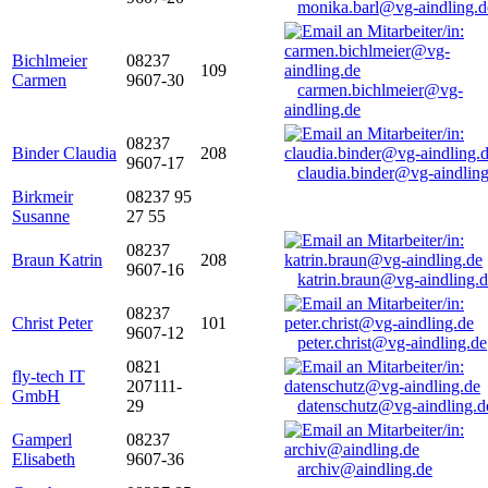
monika.barl@vg-aindling.d
Bichlmeier
08237
109
Carmen
9607-30
carmen.bichlmeier@vg-
aindling.de
08237
Binder Claudia
208
9607-17
claudia.binder@vg-aindling
Birkmeir
08237 95
Susanne
27 55
08237
Braun Katrin
208
9607-16
katrin.braun@vg-aindling.
08237
Christ Peter
101
9607-12
peter.christ@vg-aindling.de
0821
fly-tech IT
207111-
GmbH
29
datenschutz@vg-aindling.d
Gamperl
08237
Elisabeth
9607-36
archiv@aindling.de