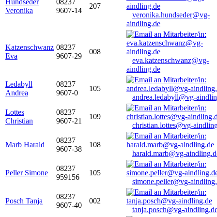
Hundseder
08237
207
Veronika
9607-14
veronika.hundseder@vg-
aindling.de
Katzenschwanz
08237
008
Eva
9607-29
eva.katzenschwanz@vg-
aindling.de
Ledabyll
08237
105
Andrea
9607-0
andrea.ledabyll@vg-aindli
Lottes
08237
109
Christian
9607-21
christian.lottes@vg-aindlin
08237
Marb Harald
108
9607-38
harald.marb@vg-aindling.d
08237
Peller Simone
105
959156
simone.peller@vg-aindling
08237
Posch Tanja
002
9607-40
tanja.posch@vg-aindling.d