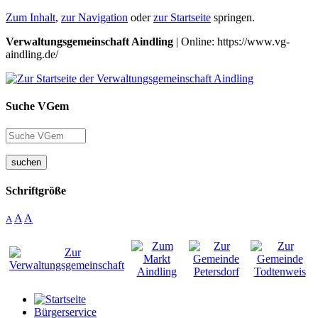
Zum Inhalt
,
zur Navigation
oder
zur Startseite
springen.
Verwaltungsgemeinschaft Aindling
| Online: https://www.vg-
aindling.de/
Suche VGem
suchen
Schriftgröße
A
A
A
Bürgerservice