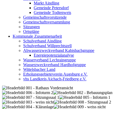
Markt Aindling
Gemeinde Petersdorf
Gemeinde Todtenweis
Gemeinschaftsvorsitzende
Gemeinschaftsversammlung
Sitzungen
Ortspläne
Kommunale Zusammenarbeit
Schulverband Aindling
Schulverband Willprechtszell
Abwasserzweckverband Kabisbachgruppe
Energiepotenzialanalyse
Wasserverband Lechraingruppe
Wasserzweckverband Hardhofgruppe
Wittelsbacher Land
Erholungsgebieteverein Augsburg e.V.
vhs Landkreis Aichach-Friedberg e.V.