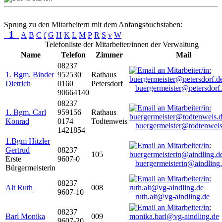
Sprung zu den Mitarbeitern mit dem Anfangsbuchstaben:
1
A
B
C
f
G
H
K
L
M
P
R
S
v
W
Telefonliste der Mitarbeiter/innen der Verwaltung
Name
Telefon
Zimmer
Mail
08237
1. Bgm. Binder
952530
Rathaus
Dietrich
0160
Petersdorf
buergermeister@petersdorf
90664140
08237
1. Bgm. Carl
959156
Rathaus
Konrad
0174
Todtenweis
buergermeister@todtenweis
1421854
1.Bgm Hitzler
Gertrud
08237
105
Erste
9607-0
buergermeisterin@aindling
Bürgermeisterin
08237
Alt Ruth
008
9607-10
ruth.alt@vg-aindling.de
08237
Barl Monika
009
9607-20