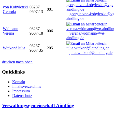
von Kobyletzki
08237
001
Georgia
9607-13
georgia.von-kobyletzki@vg
aindling.de
Widmann
08237
006
Verena
9607-18
verena.widmann@vg-
aindling.de
08237
Wittkopf Julia
205
9607-35
julia.wittkopf@aindling.de
drucken
nach oben
Quicklinks
Kontakt
Inhaltsverzeichnis
Impressum
Datenschutz
Verwaltungsgemeinschaft Aindling