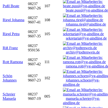
08237
Pußl Beate
107
9607-26
beate.pussl@vg-aindling.de
08237
Riegl Johanna
108
9607-41
johanna.riegl@aindling.de
08237
Riegl Petra
105
9607-35
sekretariat@vg-aindling.de
08237
Riß Franz
959156
archiv@todtenweis.de
08237
Rott Ramona
111
9607-42
ramona.rott@vg-aindling.d
Schön
08237
102
Johannes
9607-23
johannes.schoen@vg-
aindling.de
Schreier
08237
005
Manuela
9607-19
manuela.schreier@vg-
aindling.de