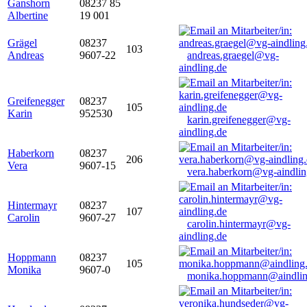
Ganshorn
08237 85
Albertine
19 001
Grägel
08237
103
Andreas
9607-22
andreas.graegel@vg-
aindling.de
Greifenegger
08237
105
Karin
952530
karin.greifenegger@vg-
aindling.de
Haberkorn
08237
206
Vera
9607-15
vera.haberkorn@vg-aindlin
Hintermayr
08237
107
Carolin
9607-27
carolin.hintermayr@vg-
aindling.de
Hoppmann
08237
105
Monika
9607-0
monika.hoppmann@aindlin