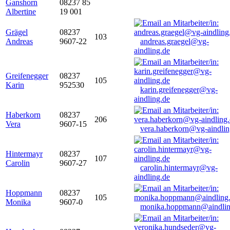
Ganshorn
08237 85
Albertine
19 001
Grägel
08237
103
Andreas
9607-22
andreas.graegel@vg-
aindling.de
Greifenegger
08237
105
Karin
952530
karin.greifenegger@vg-
aindling.de
Haberkorn
08237
206
Vera
9607-15
vera.haberkorn@vg-aindlin
Hintermayr
08237
107
Carolin
9607-27
carolin.hintermayr@vg-
aindling.de
Hoppmann
08237
105
Monika
9607-0
monika.hoppmann@aindlin