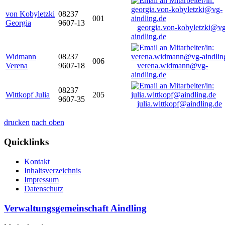
von Kobyletzki
08237
001
Georgia
9607-13
georgia.von-kobyletzki@vg
aindling.de
Widmann
08237
006
Verena
9607-18
verena.widmann@vg-
aindling.de
08237
Wittkopf Julia
205
9607-35
julia.wittkopf@aindling.de
drucken
nach oben
Quicklinks
Kontakt
Inhaltsverzeichnis
Impressum
Datenschutz
Verwaltungsgemeinschaft Aindling