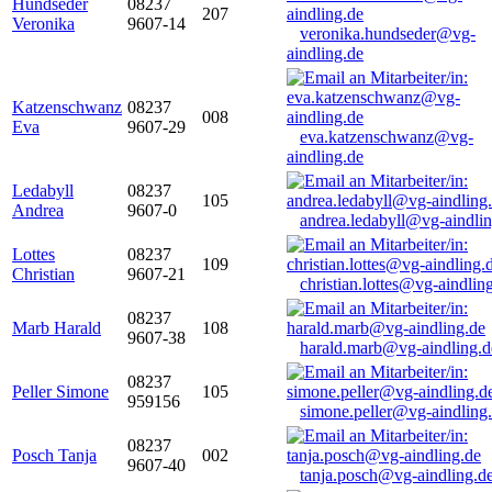
Hundseder
08237
207
Veronika
9607-14
veronika.hundseder@vg-
aindling.de
Katzenschwanz
08237
008
Eva
9607-29
eva.katzenschwanz@vg-
aindling.de
Ledabyll
08237
105
Andrea
9607-0
andrea.ledabyll@vg-aindli
Lottes
08237
109
Christian
9607-21
christian.lottes@vg-aindlin
08237
Marb Harald
108
9607-38
harald.marb@vg-aindling.d
08237
Peller Simone
105
959156
simone.peller@vg-aindling
08237
Posch Tanja
002
9607-40
tanja.posch@vg-aindling.d