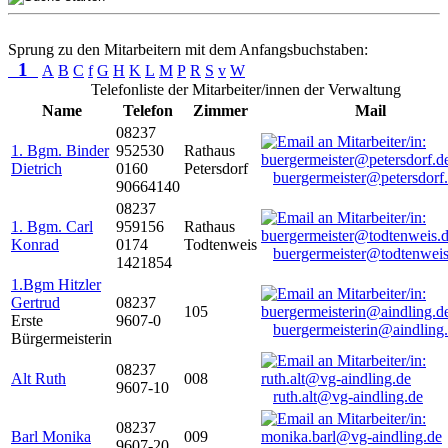
Sprung zu den Mitarbeitern mit dem Anfangsbuchstaben:
1
A
B
C
f
G
H
K
L
M
P
R
S
v
W
Telefonliste der Mitarbeiter/innen der Verwaltung
Name
Telefon
Zimmer
Mail
08237
1. Bgm. Binder
952530
Rathaus
Dietrich
0160
Petersdorf
buergermeister@petersdorf
90664140
08237
1. Bgm. Carl
959156
Rathaus
Konrad
0174
Todtenweis
buergermeister@todtenweis
1421854
1.Bgm Hitzler
Gertrud
08237
105
Erste
9607-0
buergermeisterin@aindling
Bürgermeisterin
08237
Alt Ruth
008
9607-10
ruth.alt@vg-aindling.de
08237
Barl Monika
009
9607-20