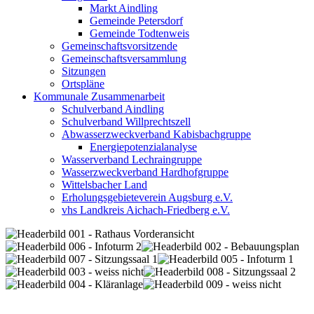
Markt Aindling
Gemeinde Petersdorf
Gemeinde Todtenweis
Gemeinschaftsvorsitzende
Gemeinschaftsversammlung
Sitzungen
Ortspläne
Kommunale Zusammenarbeit
Schulverband Aindling
Schulverband Willprechtszell
Abwasserzweckverband Kabisbachgruppe
Energiepotenzialanalyse
Wasserverband Lechraingruppe
Wasserzweckverband Hardhofgruppe
Wittelsbacher Land
Erholungsgebieteverein Augsburg e.V.
vhs Landkreis Aichach-Friedberg e.V.