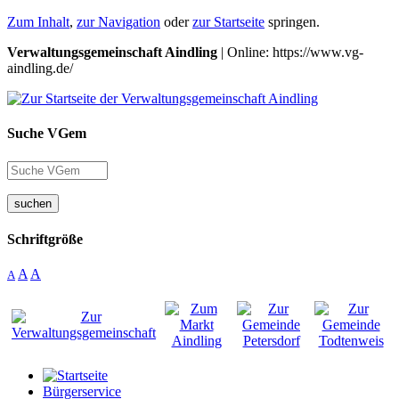
Zum Inhalt
,
zur Navigation
oder
zur Startseite
springen.
Verwaltungsgemeinschaft Aindling
| Online: https://www.vg-
aindling.de/
Suche VGem
suchen
Schriftgröße
A
A
A
Bürgerservice