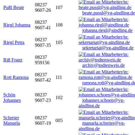
08237
Pußl Beate
107
9607-26
beate.pussl@vg-aindling.de
08237
Riegl Johanna
108
9607-41
johanna.riegl@aindling.de
08237
Riegl Petra
105
9607-35
sekretariat@vg-aindling.de
08237
Riß Franz
959156
archiv@todtenweis.de
08237
Rott Ramona
111
9607-42
ramona.rott@vg-aindling.d
Schön
08237
102
Johannes
9607-23
johannes.schoen@vg-
aindling.de
Schreier
08237
005
Manuela
9607-19
manuela.schreier@vg-
aindling.de