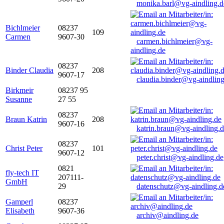
monika.barl@vg-aindling.d
Bichlmeier
08237
109
Carmen
9607-30
carmen.bichlmeier@vg-
aindling.de
08237
Binder Claudia
208
9607-17
claudia.binder@vg-aindling
Birkmeir
08237 95
Susanne
27 55
08237
Braun Katrin
208
9607-16
katrin.braun@vg-aindling.
08237
Christ Peter
101
9607-12
peter.christ@vg-aindling.de
0821
fly-tech IT
207111-
GmbH
29
datenschutz@vg-aindling.d
Gamperl
08237
Elisabeth
9607-36
archiv@aindling.de