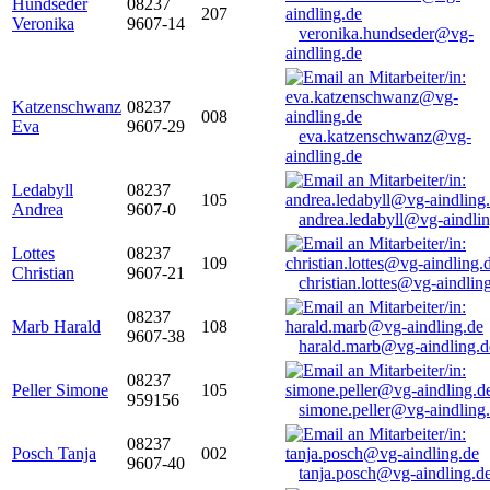
Hundseder
08237
207
Veronika
9607-14
veronika.hundseder@vg-
aindling.de
Katzenschwanz
08237
008
Eva
9607-29
eva.katzenschwanz@vg-
aindling.de
Ledabyll
08237
105
Andrea
9607-0
andrea.ledabyll@vg-aindli
Lottes
08237
109
Christian
9607-21
christian.lottes@vg-aindlin
08237
Marb Harald
108
9607-38
harald.marb@vg-aindling.d
08237
Peller Simone
105
959156
simone.peller@vg-aindling
08237
Posch Tanja
002
9607-40
tanja.posch@vg-aindling.d