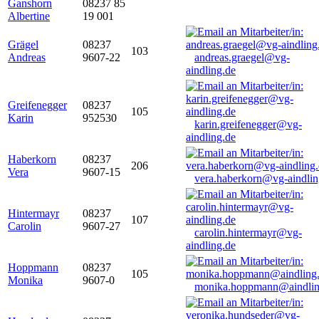
Ganshorn
08237 85
Albertine
19 001
Grägel
08237
103
Andreas
9607-22
andreas.graegel@vg-
aindling.de
Greifenegger
08237
105
Karin
952530
karin.greifenegger@vg-
aindling.de
Haberkorn
08237
206
Vera
9607-15
vera.haberkorn@vg-aindlin
Hintermayr
08237
107
Carolin
9607-27
carolin.hintermayr@vg-
aindling.de
Hoppmann
08237
105
Monika
9607-0
monika.hoppmann@aindlin