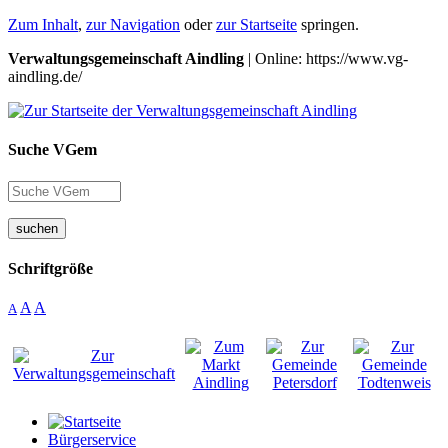
Zum Inhalt
,
zur Navigation
oder
zur Startseite
springen.
Verwaltungsgemeinschaft Aindling
| Online: https://www.vg-
aindling.de/
Suche VGem
suchen
Schriftgröße
A
A
A
Bürgerservice