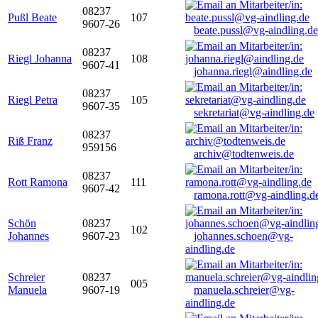
08237
Pußl Beate
107
9607-26
beate.pussl@vg-aindling.de
08237
Riegl Johanna
108
9607-41
johanna.riegl@aindling.de
08237
Riegl Petra
105
9607-35
sekretariat@vg-aindling.de
08237
Riß Franz
959156
archiv@todtenweis.de
08237
Rott Ramona
111
9607-42
ramona.rott@vg-aindling.d
Schön
08237
102
Johannes
9607-23
johannes.schoen@vg-
aindling.de
Schreier
08237
005
Manuela
9607-19
manuela.schreier@vg-
aindling.de