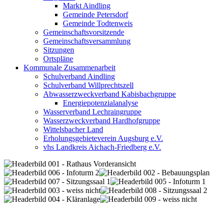
Markt Aindling
Gemeinde Petersdorf
Gemeinde Todtenweis
Gemeinschaftsvorsitzende
Gemeinschaftsversammlung
Sitzungen
Ortspläne
Kommunale Zusammenarbeit
Schulverband Aindling
Schulverband Willprechtszell
Abwasserzweckverband Kabisbachgruppe
Energiepotenzialanalyse
Wasserverband Lechraingruppe
Wasserzweckverband Hardhofgruppe
Wittelsbacher Land
Erholungsgebieteverein Augsburg e.V.
vhs Landkreis Aichach-Friedberg e.V.