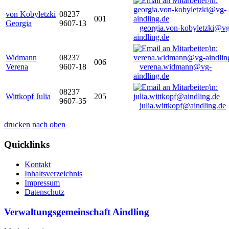
von Kobyletzki
08237
001
Georgia
9607-13
georgia.von-kobyletzki@vg
aindling.de
Widmann
08237
006
Verena
9607-18
verena.widmann@vg-
aindling.de
08237
Wittkopf Julia
205
9607-35
julia.wittkopf@aindling.de
drucken
nach oben
Quicklinks
Kontakt
Inhaltsverzeichnis
Impressum
Datenschutz
Verwaltungsgemeinschaft Aindling