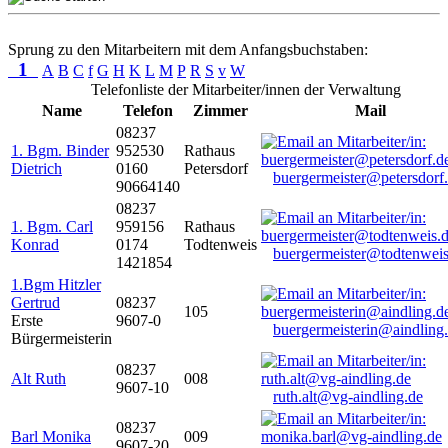
Sprung zu den Mitarbeitern mit dem Anfangsbuchstaben:
1
A
B
C
f
G
H
K
L
M
P
R
S
v
W
Telefonliste der Mitarbeiter/innen der Verwaltung
Name
Telefon
Zimmer
Mail
08237
1. Bgm. Binder
952530
Rathaus
Dietrich
0160
Petersdorf
buergermeister@petersdorf
90664140
08237
1. Bgm. Carl
959156
Rathaus
Konrad
0174
Todtenweis
buergermeister@todtenweis
1421854
1.Bgm Hitzler
Gertrud
08237
105
Erste
9607-0
buergermeisterin@aindling
Bürgermeisterin
08237
Alt Ruth
008
9607-10
ruth.alt@vg-aindling.de
08237
Barl Monika
009
9607-20