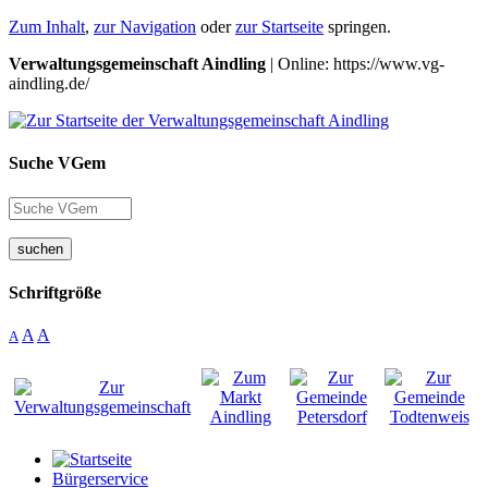
Zum Inhalt
,
zur Navigation
oder
zur Startseite
springen.
Verwaltungsgemeinschaft Aindling
| Online: https://www.vg-
aindling.de/
Suche VGem
suchen
Schriftgröße
A
A
A
Bürgerservice