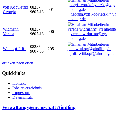
von Kobyletzki
08237
001
Georgia
9607-13
georgia.von-kobyletzki@vg
aindling.de
Widmann
08237
006
Verena
9607-18
verena.widmann@vg-
aindling.de
08237
Wittkopf Julia
205
9607-35
julia.wittkopf@aindling.de
drucken
nach oben
Quicklinks
Kontakt
Inhaltsverzeichnis
Impressum
Datenschutz
Verwaltungsgemeinschaft Aindling