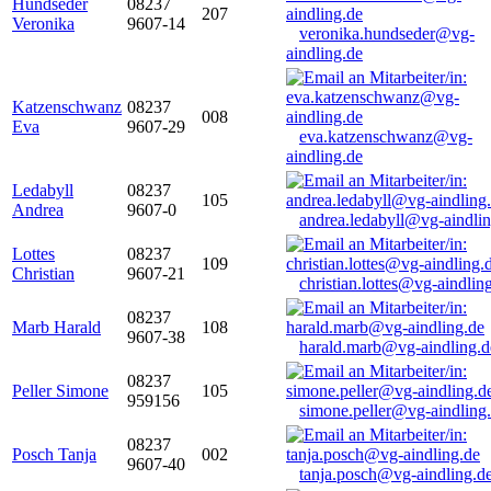
Hundseder
08237
207
Veronika
9607-14
veronika.hundseder@vg-
aindling.de
Katzenschwanz
08237
008
Eva
9607-29
eva.katzenschwanz@vg-
aindling.de
Ledabyll
08237
105
Andrea
9607-0
andrea.ledabyll@vg-aindli
Lottes
08237
109
Christian
9607-21
christian.lottes@vg-aindlin
08237
Marb Harald
108
9607-38
harald.marb@vg-aindling.d
08237
Peller Simone
105
959156
simone.peller@vg-aindling
08237
Posch Tanja
002
9607-40
tanja.posch@vg-aindling.d