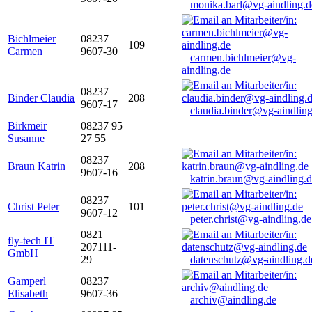
monika.barl@vg-aindling.d
Bichlmeier
08237
109
Carmen
9607-30
carmen.bichlmeier@vg-
aindling.de
08237
Binder Claudia
208
9607-17
claudia.binder@vg-aindling
Birkmeir
08237 95
Susanne
27 55
08237
Braun Katrin
208
9607-16
katrin.braun@vg-aindling.
08237
Christ Peter
101
9607-12
peter.christ@vg-aindling.de
0821
fly-tech IT
207111-
GmbH
29
datenschutz@vg-aindling.d
Gamperl
08237
Elisabeth
9607-36
archiv@aindling.de