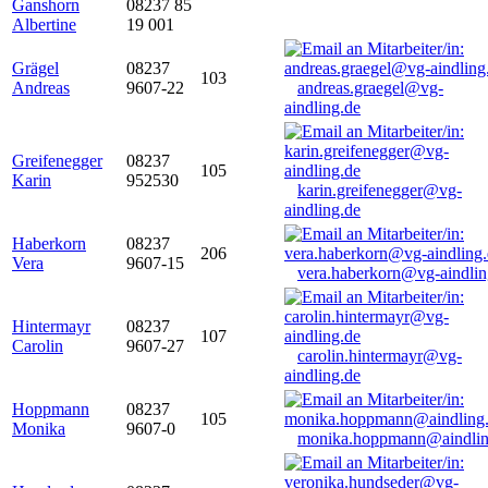
Ganshorn
08237 85
Albertine
19 001
Grägel
08237
103
Andreas
9607-22
andreas.graegel@vg-
aindling.de
Greifenegger
08237
105
Karin
952530
karin.greifenegger@vg-
aindling.de
Haberkorn
08237
206
Vera
9607-15
vera.haberkorn@vg-aindlin
Hintermayr
08237
107
Carolin
9607-27
carolin.hintermayr@vg-
aindling.de
Hoppmann
08237
105
Monika
9607-0
monika.hoppmann@aindlin