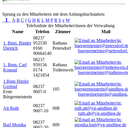
Sprung zu den Mitarbeitern mit dem Anfangsbuchstaben:
1
A
B
C
f
G
H
K
L
M
P
R
S
v
W
Telefonliste der Mitarbeiter/innen der Verwaltung
Name
Telefon
Zimmer
Mail
08237
1. Bgm. Binder
952530
Rathaus
Dietrich
0160
Petersdorf
buergermeister@petersdorf
90664140
08237
1. Bgm. Carl
959156
Rathaus
Konrad
0174
Todtenweis
buergermeister@todtenweis
1421854
1.Bgm Hitzler
Gertrud
08237
105
Erste
9607-0
buergermeisterin@aindling
Bürgermeisterin
08237
Alt Ruth
008
9607-10
ruth.alt@vg-aindling.de
08237
Barl Monika
009
9607-20