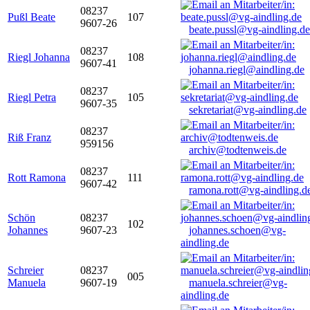
08237
Pußl Beate
107
9607-26
beate.pussl@vg-aindling.de
08237
Riegl Johanna
108
9607-41
johanna.riegl@aindling.de
08237
Riegl Petra
105
9607-35
sekretariat@vg-aindling.de
08237
Riß Franz
959156
archiv@todtenweis.de
08237
Rott Ramona
111
9607-42
ramona.rott@vg-aindling.d
Schön
08237
102
Johannes
9607-23
johannes.schoen@vg-
aindling.de
Schreier
08237
005
Manuela
9607-19
manuela.schreier@vg-
aindling.de