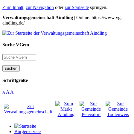
Zum Inhalt
,
zur Navigation
oder
zur Startseite
springen.
Verwaltungsgemeinschaft Aindling
| Online: https://www.vg-
aindling.de/
Suche VGem
suchen
Schriftgröße
A
A
A
Bürgerservice