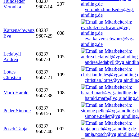
Hundseder
08237
207
Veronika
9607-14
veronika.hundseder@vg-
aindling.de
Katzenschwanz
08237
008
Eva
9607-29
eva.katzenschwanz@vg-
aindling.de
Ledabyll
08237
105
Andrea
9607-0
andrea.ledabyll@vg-aindli
Lottes
08237
109
Christian
9607-21
christian.lottes@vg-aindlin
08237
Marb Harald
108
9607-38
harald.marb@vg-aindling.d
08237
Peller Simone
105
959156
simone.peller@vg-aindling
08237
Posch Tanja
002
9607-40
tanja.posch@vg-aindling.d