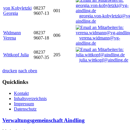
von Kobyletzki
08237
001
Georgia
9607-13
georgia.von-kobyletzki@vg
aindling.de
Widmann
08237
006
Verena
9607-18
verena.widmann@vg-
aindling.de
08237
Wittkopf Julia
205
9607-35
julia.wittkopf@aindling.de
drucken
nach oben
Quicklinks
Kontakt
Inhaltsverzeichnis
Impressum
Datenschutz
Verwaltungsgemeinschaft Aindling