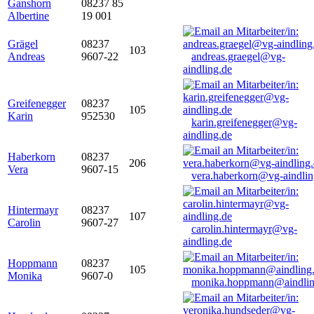
Ganshorn
08237 85
Albertine
19 001
Grägel
08237
103
Andreas
9607-22
andreas.graegel@vg-
aindling.de
Greifenegger
08237
105
Karin
952530
karin.greifenegger@vg-
aindling.de
Haberkorn
08237
206
Vera
9607-15
vera.haberkorn@vg-aindlin
Hintermayr
08237
107
Carolin
9607-27
carolin.hintermayr@vg-
aindling.de
Hoppmann
08237
105
Monika
9607-0
monika.hoppmann@aindlin