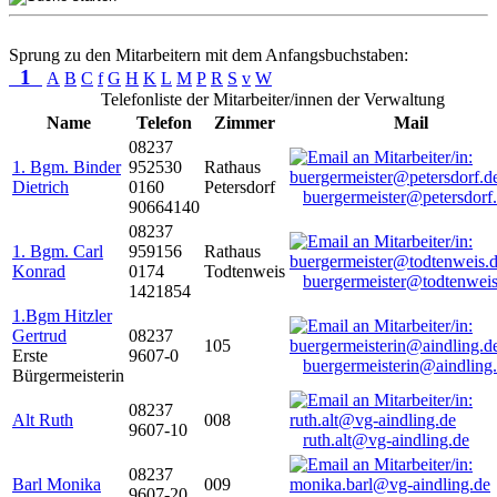
Sprung zu den Mitarbeitern mit dem Anfangsbuchstaben:
1
A
B
C
f
G
H
K
L
M
P
R
S
v
W
Telefonliste der Mitarbeiter/innen der Verwaltung
Name
Telefon
Zimmer
Mail
08237
1. Bgm. Binder
952530
Rathaus
Dietrich
0160
Petersdorf
buergermeister@petersdorf
90664140
08237
1. Bgm. Carl
959156
Rathaus
Konrad
0174
Todtenweis
buergermeister@todtenweis
1421854
1.Bgm Hitzler
Gertrud
08237
105
Erste
9607-0
buergermeisterin@aindling
Bürgermeisterin
08237
Alt Ruth
008
9607-10
ruth.alt@vg-aindling.de
08237
Barl Monika
009
9607-20