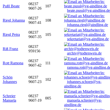
08237
Pußl Beate
107
9607-26
beate.pussl@vg-aindling.de
08237
Riegl Johanna
108
9607-41
johanna.riegl@aindling.de
08237
Riegl Petra
105
9607-35
sekretariat@vg-aindling.de
08237
Riß Franz
959156
archiv@todtenweis.de
08237
Rott Ramona
111
9607-42
ramona.rott@vg-aindling.d
Schön
08237
102
Johannes
9607-23
johannes.schoen@vg-
aindling.de
Schreier
08237
005
Manuela
9607-19
manuela.schreier@vg-
aindling.de