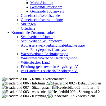
Markt Aindling
Gemeinde Petersdorf
Gemeinde Todtenweis
Gemeinschaftsvorsitzende
Gemeinschaftsversammlung
Sitzungen
Ortspläne
Kommunale Zusammenarbeit
Schulverband Aindling
Schulverband Willprechtszell
Abwasserzweckverband Kabisbachgruppe
Energiepotenzialanalyse
Wasserverband Lechraingruppe
Wasserzweckverband Hardhofgruppe
Wittelsbacher Land
Erholungsgebieteverein Augsburg e.V.
vhs Landkreis Aichach-Friedberg e.V.