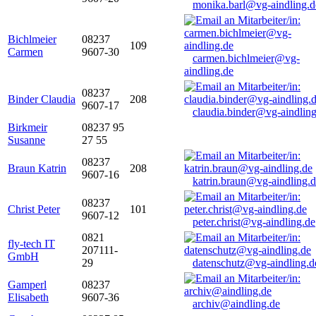
monika.barl@vg-aindling.d
Bichlmeier
08237
109
Carmen
9607-30
carmen.bichlmeier@vg-
aindling.de
08237
Binder Claudia
208
9607-17
claudia.binder@vg-aindling
Birkmeir
08237 95
Susanne
27 55
08237
Braun Katrin
208
9607-16
katrin.braun@vg-aindling.
08237
Christ Peter
101
9607-12
peter.christ@vg-aindling.de
0821
fly-tech IT
207111-
GmbH
29
datenschutz@vg-aindling.d
Gamperl
08237
Elisabeth
9607-36
archiv@aindling.de