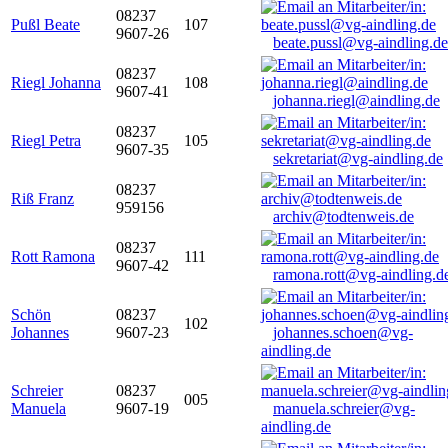
08237
Pußl Beate
107
9607-26
beate.pussl@vg-aindling.de
08237
Riegl Johanna
108
9607-41
johanna.riegl@aindling.de
08237
Riegl Petra
105
9607-35
sekretariat@vg-aindling.de
08237
Riß Franz
959156
archiv@todtenweis.de
08237
Rott Ramona
111
9607-42
ramona.rott@vg-aindling.d
Schön
08237
102
Johannes
9607-23
johannes.schoen@vg-
aindling.de
Schreier
08237
005
Manuela
9607-19
manuela.schreier@vg-
aindling.de