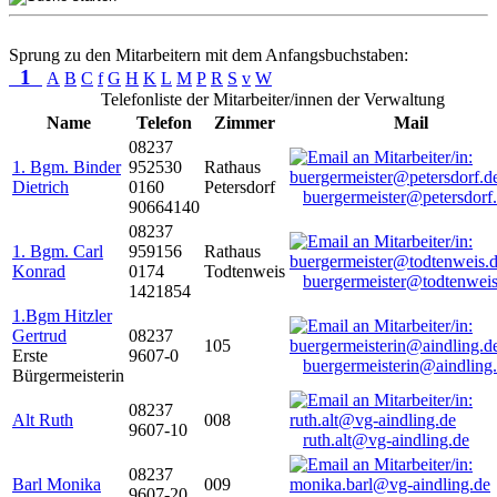
Sprung zu den Mitarbeitern mit dem Anfangsbuchstaben:
1
A
B
C
f
G
H
K
L
M
P
R
S
v
W
Telefonliste der Mitarbeiter/innen der Verwaltung
Name
Telefon
Zimmer
Mail
08237
1. Bgm. Binder
952530
Rathaus
Dietrich
0160
Petersdorf
buergermeister@petersdorf
90664140
08237
1. Bgm. Carl
959156
Rathaus
Konrad
0174
Todtenweis
buergermeister@todtenweis
1421854
1.Bgm Hitzler
Gertrud
08237
105
Erste
9607-0
buergermeisterin@aindling
Bürgermeisterin
08237
Alt Ruth
008
9607-10
ruth.alt@vg-aindling.de
08237
Barl Monika
009
9607-20