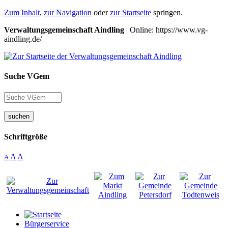
Zum Inhalt
,
zur Navigation
oder
zur Startseite
springen.
Verwaltungsgemeinschaft Aindling
| Online: https://www.vg-
aindling.de/
Suche VGem
suchen
Schriftgröße
A
A
A
Bürgerservice