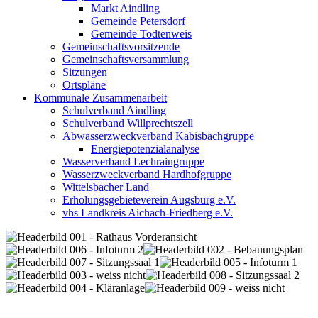
Markt Aindling
Gemeinde Petersdorf
Gemeinde Todtenweis
Gemeinschaftsvorsitzende
Gemeinschaftsversammlung
Sitzungen
Ortspläne
Kommunale Zusammenarbeit
Schulverband Aindling
Schulverband Willprechtszell
Abwasserzweckverband Kabisbachgruppe
Energiepotenzialanalyse
Wasserverband Lechraingruppe
Wasserzweckverband Hardhofgruppe
Wittelsbacher Land
Erholungsgebieteverein Augsburg e.V.
vhs Landkreis Aichach-Friedberg e.V.