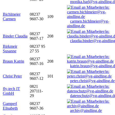
monika.barl@vg-aindling.d
Bichlmeier
08237
109
Carmen
9607-30
carmen.bichlmeier@vg-
aindling.de
08237
Binder Claudia
208
9607-17
claudia.binder@vg-aindling
Birkmeir
08237 95
Susanne
27 55
08237
Braun Katrin
208
9607-16
katrin.braun@vg-aindling.
08237
Christ Peter
101
9607-12
peter.christ@vg-aindling.de
0821
fly-tech IT
207111-
GmbH
29
datenschutz@vg-aindling.d
Gamperl
08237
Elisabeth
9607-36
archiv@aindling.de