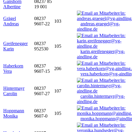
Ganshorn
08237 85
Albertine
19 001
Grägel
08237
103
Andreas
9607-22
andreas.graegel@vg-
aindling.de
Greifenegger
08237
105
Karin
952530
karin.greifenegger@vg-
aindling.de
Haberkorn
08237
206
Vera
9607-15
vera.haberkorn@vg-aindlin
Hintermayr
08237
107
Carolin
9607-27
carolin.hintermayr@vg-
aindling.de
Hoppmann
08237
105
Monika
9607-0
monika.hoppmann@aindlin