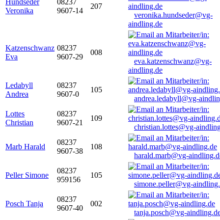
Hundseder
08237
207
Veronika
9607-14
veronika.hundseder@vg-
aindling.de
Katzenschwanz
08237
008
Eva
9607-29
eva.katzenschwanz@vg-
aindling.de
Ledabyll
08237
105
Andrea
9607-0
andrea.ledabyll@vg-aindli
Lottes
08237
109
Christian
9607-21
christian.lottes@vg-aindlin
08237
Marb Harald
108
9607-38
harald.marb@vg-aindling.d
08237
Peller Simone
105
959156
simone.peller@vg-aindling
08237
Posch Tanja
002
9607-40
tanja.posch@vg-aindling.d