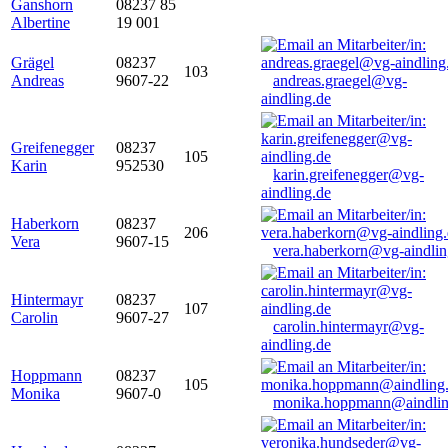
Ganshorn
08237 85
Albertine
19 001
Grägel
08237
103
Andreas
9607-22
andreas.graegel@vg-
aindling.de
Greifenegger
08237
105
Karin
952530
karin.greifenegger@vg-
aindling.de
Haberkorn
08237
206
Vera
9607-15
vera.haberkorn@vg-aindlin
Hintermayr
08237
107
Carolin
9607-27
carolin.hintermayr@vg-
aindling.de
Hoppmann
08237
105
Monika
9607-0
monika.hoppmann@aindlin