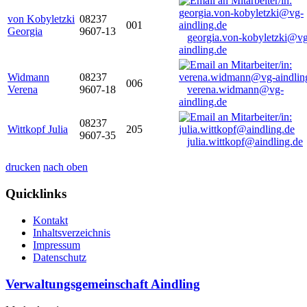
von Kobyletzki
08237
001
Georgia
9607-13
georgia.von-kobyletzki@vg
aindling.de
Widmann
08237
006
Verena
9607-18
verena.widmann@vg-
aindling.de
08237
Wittkopf Julia
205
9607-35
julia.wittkopf@aindling.de
drucken
nach oben
Quicklinks
Kontakt
Inhaltsverzeichnis
Impressum
Datenschutz
Verwaltungsgemeinschaft Aindling