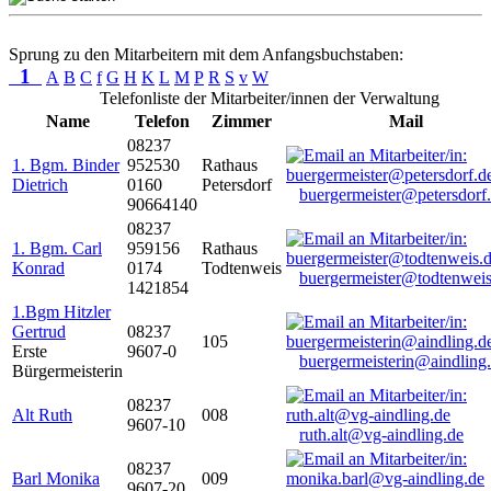
Sprung zu den Mitarbeitern mit dem Anfangsbuchstaben:
1
A
B
C
f
G
H
K
L
M
P
R
S
v
W
Telefonliste der Mitarbeiter/innen der Verwaltung
Name
Telefon
Zimmer
Mail
08237
1. Bgm. Binder
952530
Rathaus
Dietrich
0160
Petersdorf
buergermeister@petersdorf
90664140
08237
1. Bgm. Carl
959156
Rathaus
Konrad
0174
Todtenweis
buergermeister@todtenweis
1421854
1.Bgm Hitzler
Gertrud
08237
105
Erste
9607-0
buergermeisterin@aindling
Bürgermeisterin
08237
Alt Ruth
008
9607-10
ruth.alt@vg-aindling.de
08237
Barl Monika
009
9607-20