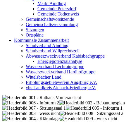
Markt Aindling
Gemeinde Petersdorf
Gemeinde Todtenweis
Gemeinschaftsvorsitzende
Gemeinschaftsversammlung
Sitzungen
Ortspläne
Kommunale Zusammenarbeit
Schulverband Aindling
Schulverband Willprechtszell
Abwasserzweckverband Kabisbachgruppe
Energiepotenzialanalyse
Wasserverband Lechraingruppe
Wasserzweckverband Hardhofgruppe
Wittelsbacher Land
Erholungsgebieteverein Augsburg e.V.
vhs Landkreis Aichach-Friedberg e.V.