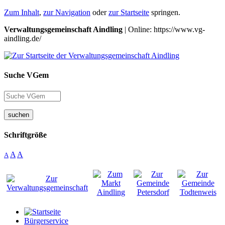
Zum Inhalt
,
zur Navigation
oder
zur Startseite
springen.
Verwaltungsgemeinschaft Aindling
| Online: https://www.vg-
aindling.de/
Suche VGem
suchen
Schriftgröße
A
A
A
Bürgerservice