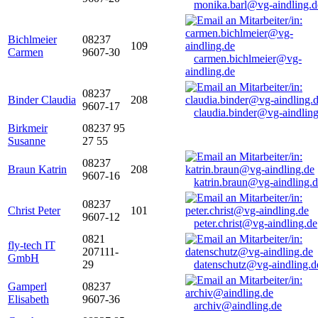
monika.barl@vg-aindling.d
Bichlmeier
08237
109
Carmen
9607-30
carmen.bichlmeier@vg-
aindling.de
08237
Binder Claudia
208
9607-17
claudia.binder@vg-aindling
Birkmeir
08237 95
Susanne
27 55
08237
Braun Katrin
208
9607-16
katrin.braun@vg-aindling.
08237
Christ Peter
101
9607-12
peter.christ@vg-aindling.de
0821
fly-tech IT
207111-
GmbH
29
datenschutz@vg-aindling.d
Gamperl
08237
Elisabeth
9607-36
archiv@aindling.de