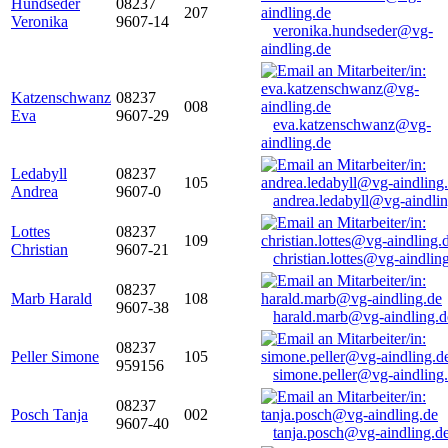
Hundseder
08237
207
Veronika
9607-14
veronika.hundseder@vg-
aindling.de
Katzenschwanz
08237
008
Eva
9607-29
eva.katzenschwanz@vg-
aindling.de
Ledabyll
08237
105
Andrea
9607-0
andrea.ledabyll@vg-aindli
Lottes
08237
109
Christian
9607-21
christian.lottes@vg-aindlin
08237
Marb Harald
108
9607-38
harald.marb@vg-aindling.d
08237
Peller Simone
105
959156
simone.peller@vg-aindling
08237
Posch Tanja
002
9607-40
tanja.posch@vg-aindling.d