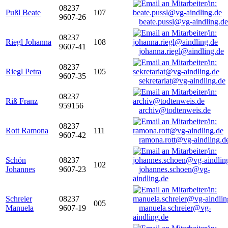
08237
Pußl Beate
107
9607-26
beate.pussl@vg-aindling.de
08237
Riegl Johanna
108
9607-41
johanna.riegl@aindling.de
08237
Riegl Petra
105
9607-35
sekretariat@vg-aindling.de
08237
Riß Franz
959156
archiv@todtenweis.de
08237
Rott Ramona
111
9607-42
ramona.rott@vg-aindling.d
Schön
08237
102
Johannes
9607-23
johannes.schoen@vg-
aindling.de
Schreier
08237
005
Manuela
9607-19
manuela.schreier@vg-
aindling.de