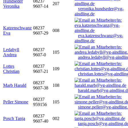
Hundseder
08237
207
Veronika
9607-14
veronika.hundseder@vg-
aindling.de
Katzenschwanz
08237
008
Eva
9607-29
eva.katzenschwanz@vg-
aindling.de
Ledabyll
08237
105
Andrea
9607-0
andrea.ledabyll@vg-aindli
Lottes
08237
109
Christian
9607-21
christian.lottes@vg-aindlin
08237
Marb Harald
108
9607-38
harald.marb@vg-aindling.d
08237
Peller Simone
105
959156
simone.peller@vg-aindling
08237
Posch Tanja
002
9607-40
tanja.posch@vg-aindling.d