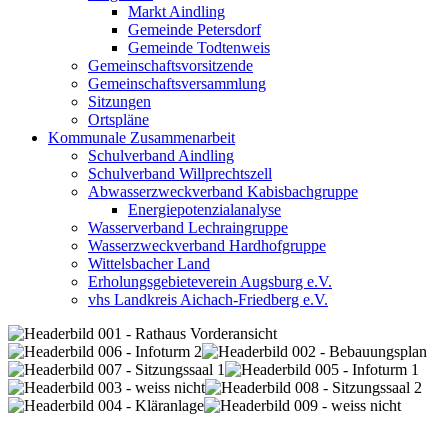
Markt Aindling
Gemeinde Petersdorf
Gemeinde Todtenweis
Gemeinschaftsvorsitzende
Gemeinschaftsversammlung
Sitzungen
Ortspläne
Kommunale Zusammenarbeit
Schulverband Aindling
Schulverband Willprechtszell
Abwasserzweckverband Kabisbachgruppe
Energiepotenzialanalyse
Wasserverband Lechraingruppe
Wasserzweckverband Hardhofgruppe
Wittelsbacher Land
Erholungsgebieteverein Augsburg e.V.
vhs Landkreis Aichach-Friedberg e.V.