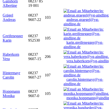
Ganshorn
08237 85
Albertine
19 001
Grägel
08237
103
Andreas
9607-22
andreas.graegel@vg-
aindling.de
Greifenegger
08237
105
Karin
952530
karin.greifenegger@vg-
aindling.de
Haberkorn
08237
206
Vera
9607-15
vera.haberkorn@vg-aindlin
Hintermayr
08237
107
Carolin
9607-27
carolin.hintermayr@vg-
aindling.de
Hoppmann
08237
105
Monika
9607-0
monika.hoppmann@aindlin