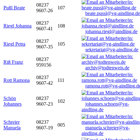
08237
Pußl Beate
107
9607-26
beate.pussl@vg-aindling.de
08237
Riegl Johanna
108
9607-41
johanna.riegl@aindling.de
08237
Riegl Petra
105
9607-35
sekretariat@vg-aindling.de
08237
Riß Franz
959156
archiv@todtenweis.de
08237
Rott Ramona
111
9607-42
ramona.rott@vg-aindling.d
Schön
08237
102
Johannes
9607-23
johannes.schoen@vg-
aindling.de
Schreier
08237
005
Manuela
9607-19
manuela.schreier@vg-
aindling.de