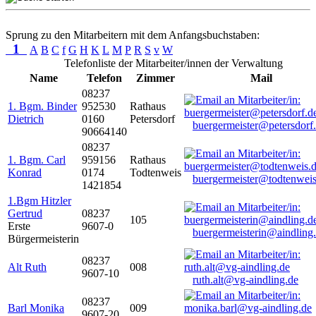
Sprung zu den Mitarbeitern mit dem Anfangsbuchstaben:
1
A
B
C
f
G
H
K
L
M
P
R
S
v
W
Telefonliste der Mitarbeiter/innen der Verwaltung
Name
Telefon
Zimmer
Mail
08237
1. Bgm. Binder
952530
Rathaus
Dietrich
0160
Petersdorf
buergermeister@petersdorf
90664140
08237
1. Bgm. Carl
959156
Rathaus
Konrad
0174
Todtenweis
buergermeister@todtenweis
1421854
1.Bgm Hitzler
Gertrud
08237
105
Erste
9607-0
buergermeisterin@aindling
Bürgermeisterin
08237
Alt Ruth
008
9607-10
ruth.alt@vg-aindling.de
08237
Barl Monika
009
9607-20