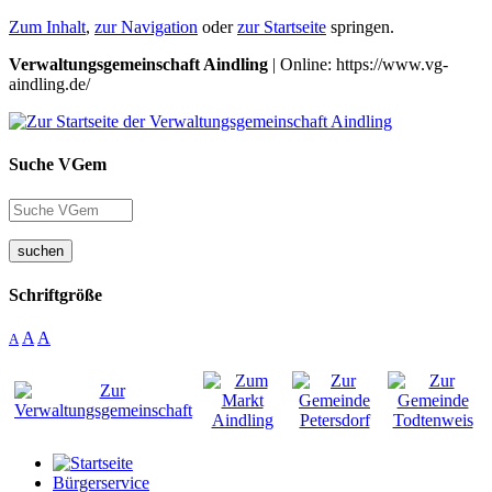
Zum Inhalt
,
zur Navigation
oder
zur Startseite
springen.
Verwaltungsgemeinschaft Aindling
| Online: https://www.vg-
aindling.de/
Suche VGem
suchen
Schriftgröße
A
A
A
Bürgerservice