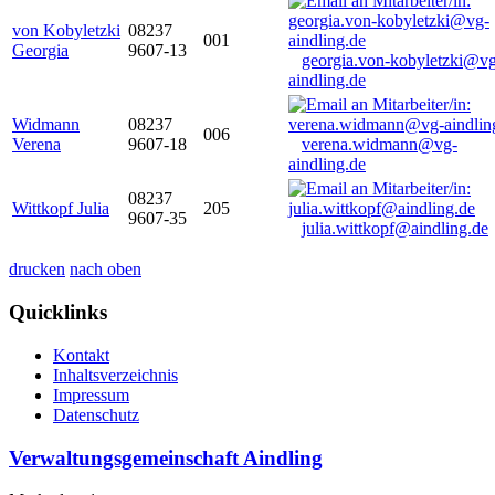
von Kobyletzki
08237
001
Georgia
9607-13
georgia.von-kobyletzki@vg
aindling.de
Widmann
08237
006
Verena
9607-18
verena.widmann@vg-
aindling.de
08237
Wittkopf Julia
205
9607-35
julia.wittkopf@aindling.de
drucken
nach oben
Quicklinks
Kontakt
Inhaltsverzeichnis
Impressum
Datenschutz
Verwaltungsgemeinschaft Aindling