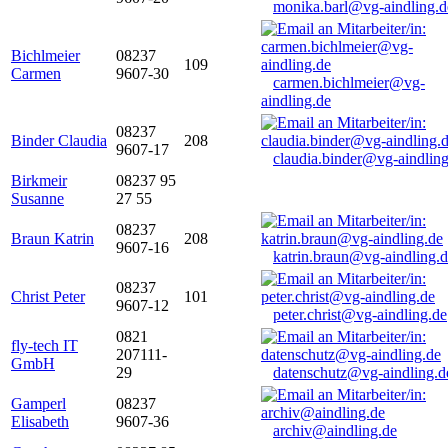
monika.barl@vg-aindling.d
Bichlmeier
08237
109
Carmen
9607-30
carmen.bichlmeier@vg-
aindling.de
08237
Binder Claudia
208
9607-17
claudia.binder@vg-aindling
Birkmeir
08237 95
Susanne
27 55
08237
Braun Katrin
208
9607-16
katrin.braun@vg-aindling.
08237
Christ Peter
101
9607-12
peter.christ@vg-aindling.de
0821
fly-tech IT
207111-
GmbH
29
datenschutz@vg-aindling.d
Gamperl
08237
Elisabeth
9607-36
archiv@aindling.de