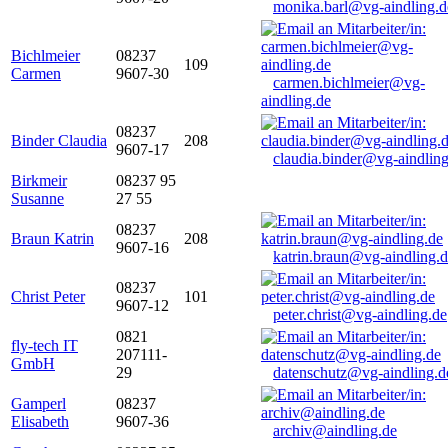
monika.barl@vg-aindling.d
Bichlmeier
08237
109
Carmen
9607-30
carmen.bichlmeier@vg-
aindling.de
08237
Binder Claudia
208
9607-17
claudia.binder@vg-aindling
Birkmeir
08237 95
Susanne
27 55
08237
Braun Katrin
208
9607-16
katrin.braun@vg-aindling.
08237
Christ Peter
101
9607-12
peter.christ@vg-aindling.de
0821
fly-tech IT
207111-
GmbH
29
datenschutz@vg-aindling.d
Gamperl
08237
Elisabeth
9607-36
archiv@aindling.de