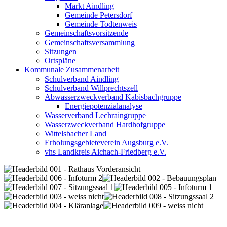
Markt Aindling
Gemeinde Petersdorf
Gemeinde Todtenweis
Gemeinschaftsvorsitzende
Gemeinschaftsversammlung
Sitzungen
Ortspläne
Kommunale Zusammenarbeit
Schulverband Aindling
Schulverband Willprechtszell
Abwasserzweckverband Kabisbachgruppe
Energiepotenzialanalyse
Wasserverband Lechraingruppe
Wasserzweckverband Hardhofgruppe
Wittelsbacher Land
Erholungsgebieteverein Augsburg e.V.
vhs Landkreis Aichach-Friedberg e.V.