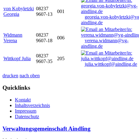
von Kobyletzki
08237
001
Georgia
9607-13
georgia.von-kobyletzki@vg
aindling.de
Widmann
08237
006
Verena
9607-18
verena.widmann@vg-
aindling.de
08237
Wittkopf Julia
205
9607-35
julia.wittkopf@aindling.de
drucken
nach oben
Quicklinks
Kontakt
Inhaltsverzeichnis
Impressum
Datenschutz
Verwaltungsgemeinschaft Aindling