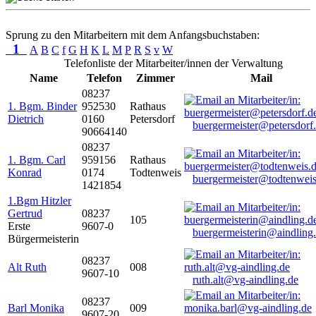
Sprung zu den Mitarbeitern mit dem Anfangsbuchstaben:
1
A
B
C
f
G
H
K
L
M
P
R
S
v
W
Telefonliste der Mitarbeiter/innen der Verwaltung
Name
Telefon
Zimmer
Mail
08237
1. Bgm. Binder
952530
Rathaus
Dietrich
0160
Petersdorf
buergermeister@petersdorf
90664140
08237
1. Bgm. Carl
959156
Rathaus
Konrad
0174
Todtenweis
buergermeister@todtenweis
1421854
1.Bgm Hitzler
Gertrud
08237
105
Erste
9607-0
buergermeisterin@aindling
Bürgermeisterin
08237
Alt Ruth
008
9607-10
ruth.alt@vg-aindling.de
08237
Barl Monika
009
9607-20