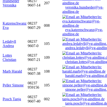
Hundseder
08237
207
Veronika
9607-14
veronika.hundseder@vg-
aindling.de
Katzenschwanz
08237
008
Eva
9607-29
eva.katzenschwanz@vg-
aindling.de
Ledabyll
08237
105
Andrea
9607-0
andrea.ledabyll@vg-aindli
Lottes
08237
109
Christian
9607-21
christian.lottes@vg-aindlin
08237
Marb Harald
108
9607-38
harald.marb@vg-aindling.d
08237
Peller Simone
105
959156
simone.peller@vg-aindling
08237
Posch Tanja
002
9607-40
tanja.posch@vg-aindling.d