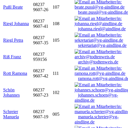
08237
Pußl Beate
107
9607-26
beate.pussl@vg-aindling.de
08237
Riegl Johanna
108
9607-41
johanna.riegl@aindling.de
08237
Riegl Petra
105
9607-35
sekretariat@vg-aindling.de
08237
Riß Franz
959156
archiv@todtenweis.de
08237
Rott Ramona
111
9607-42
ramona.rott@vg-aindling.d
Schön
08237
102
Johannes
9607-23
johannes.schoen@vg-
aindling.de
Schreier
08237
005
Manuela
9607-19
manuela.schreier@vg-
aindling.de