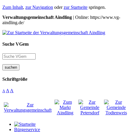
Zum Inhalt
,
zur Navigation
oder
zur Startseite
springen.
Verwaltungsgemeinschaft Aindling
| Online: https://www.vg-
aindling.de/
Suche VGem
suchen
Schriftgröße
A
A
A
Bürgerservice