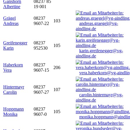
Ganshorn
08237 85
Albertine
19 001
Grägel
08237
103
Andreas
9607-22
andreas.graegel@vg-
aindling.de
Greifenegger
08237
105
Karin
952530
karin.greifenegger@vg-
aindling.de
Haberkorn
08237
206
Vera
9607-15
vera.haberkorn@vg-aindlin
Hintermayr
08237
107
Carolin
9607-27
carolin.hintermayr@vg-
aindling.de
Hoppmann
08237
105
Monika
9607-0
monika.hoppmann@aindlin