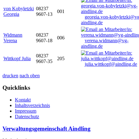
von Kobyletzki
08237
001
Georgia
9607-13
georgia.von-kobyletzki@vg
aindling.de
Widmann
08237
006
Verena
9607-18
verena.widmann@vg-
aindling.de
08237
Wittkopf Julia
205
9607-35
julia.wittkopf@aindling.de
drucken
nach oben
Quicklinks
Kontakt
Inhaltsverzeichnis
Impressum
Datenschutz
Verwaltungsgemeinschaft Aindling