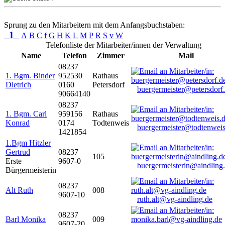
Sprung zu den Mitarbeitern mit dem Anfangsbuchstaben:
1
A
B
C
f
G
H
K
L
M
P
R
S
v
W
Telefonliste der Mitarbeiter/innen der Verwaltung
Name
Telefon
Zimmer
Mail
08237
1. Bgm. Binder
952530
Rathaus
Dietrich
0160
Petersdorf
buergermeister@petersdorf
90664140
08237
1. Bgm. Carl
959156
Rathaus
Konrad
0174
Todtenweis
buergermeister@todtenweis
1421854
1.Bgm Hitzler
Gertrud
08237
105
Erste
9607-0
buergermeisterin@aindling
Bürgermeisterin
08237
Alt Ruth
008
9607-10
ruth.alt@vg-aindling.de
08237
Barl Monika
009
9607-20