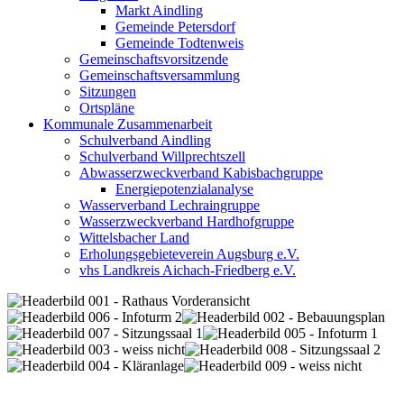
Markt Aindling
Gemeinde Petersdorf
Gemeinde Todtenweis
Gemeinschaftsvorsitzende
Gemeinschaftsversammlung
Sitzungen
Ortspläne
Kommunale Zusammenarbeit
Schulverband Aindling
Schulverband Willprechtszell
Abwasserzweckverband Kabisbachgruppe
Energiepotenzialanalyse
Wasserverband Lechraingruppe
Wasserzweckverband Hardhofgruppe
Wittelsbacher Land
Erholungsgebieteverein Augsburg e.V.
vhs Landkreis Aichach-Friedberg e.V.