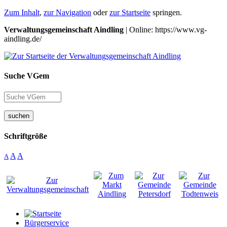
Zum Inhalt
,
zur Navigation
oder
zur Startseite
springen.
Verwaltungsgemeinschaft Aindling
| Online: https://www.vg-
aindling.de/
Suche VGem
suchen
Schriftgröße
A
A
A
Bürgerservice