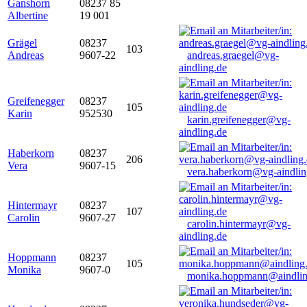
Ganshorn
08237 85
Albertine
19 001
Grägel
08237
103
Andreas
9607-22
andreas.graegel@vg-
aindling.de
Greifenegger
08237
105
Karin
952530
karin.greifenegger@vg-
aindling.de
Haberkorn
08237
206
Vera
9607-15
vera.haberkorn@vg-aindlin
Hintermayr
08237
107
Carolin
9607-27
carolin.hintermayr@vg-
aindling.de
Hoppmann
08237
105
Monika
9607-0
monika.hoppmann@aindlin