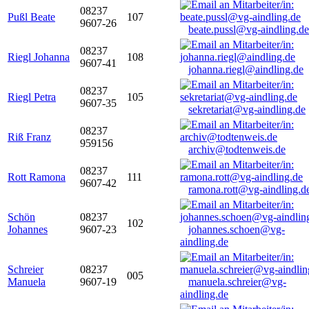
08237
Pußl Beate
107
9607-26
beate.pussl@vg-aindling.de
08237
Riegl Johanna
108
9607-41
johanna.riegl@aindling.de
08237
Riegl Petra
105
9607-35
sekretariat@vg-aindling.de
08237
Riß Franz
959156
archiv@todtenweis.de
08237
Rott Ramona
111
9607-42
ramona.rott@vg-aindling.d
Schön
08237
102
Johannes
9607-23
johannes.schoen@vg-
aindling.de
Schreier
08237
005
Manuela
9607-19
manuela.schreier@vg-
aindling.de