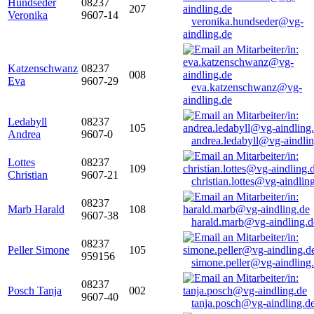
Hundseder
08237
207
Veronika
9607-14
veronika.hundseder@vg-
aindling.de
Katzenschwanz
08237
008
Eva
9607-29
eva.katzenschwanz@vg-
aindling.de
Ledabyll
08237
105
Andrea
9607-0
andrea.ledabyll@vg-aindli
Lottes
08237
109
Christian
9607-21
christian.lottes@vg-aindlin
08237
Marb Harald
108
9607-38
harald.marb@vg-aindling.d
08237
Peller Simone
105
959156
simone.peller@vg-aindling
08237
Posch Tanja
002
9607-40
tanja.posch@vg-aindling.d