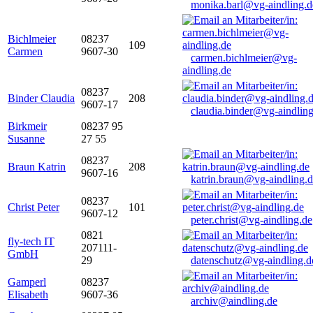
monika.barl@vg-aindling.d
Bichlmeier
08237
109
Carmen
9607-30
carmen.bichlmeier@vg-
aindling.de
08237
Binder Claudia
208
9607-17
claudia.binder@vg-aindling
Birkmeir
08237 95
Susanne
27 55
08237
Braun Katrin
208
9607-16
katrin.braun@vg-aindling.
08237
Christ Peter
101
9607-12
peter.christ@vg-aindling.de
0821
fly-tech IT
207111-
GmbH
29
datenschutz@vg-aindling.d
Gamperl
08237
Elisabeth
9607-36
archiv@aindling.de