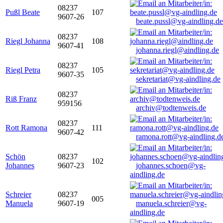
08237
Pußl Beate
107
9607-26
beate.pussl@vg-aindling.de
08237
Riegl Johanna
108
9607-41
johanna.riegl@aindling.de
08237
Riegl Petra
105
9607-35
sekretariat@vg-aindling.de
08237
Riß Franz
959156
archiv@todtenweis.de
08237
Rott Ramona
111
9607-42
ramona.rott@vg-aindling.d
Schön
08237
102
Johannes
9607-23
johannes.schoen@vg-
aindling.de
Schreier
08237
005
Manuela
9607-19
manuela.schreier@vg-
aindling.de