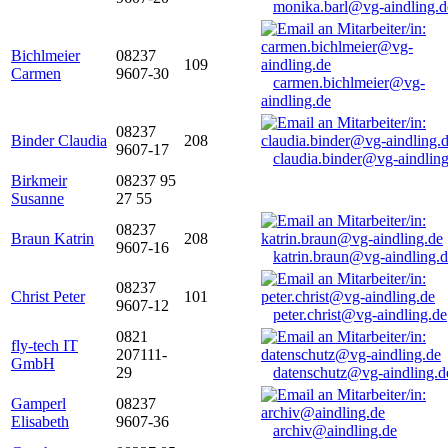
monika.barl@vg-aindling.d
Bichlmeier
08237
109
Carmen
9607-30
carmen.bichlmeier@vg-
aindling.de
08237
Binder Claudia
208
9607-17
claudia.binder@vg-aindling
Birkmeir
08237 95
Susanne
27 55
08237
Braun Katrin
208
9607-16
katrin.braun@vg-aindling.
08237
Christ Peter
101
9607-12
peter.christ@vg-aindling.de
0821
fly-tech IT
207111-
GmbH
29
datenschutz@vg-aindling.d
Gamperl
08237
Elisabeth
9607-36
archiv@aindling.de