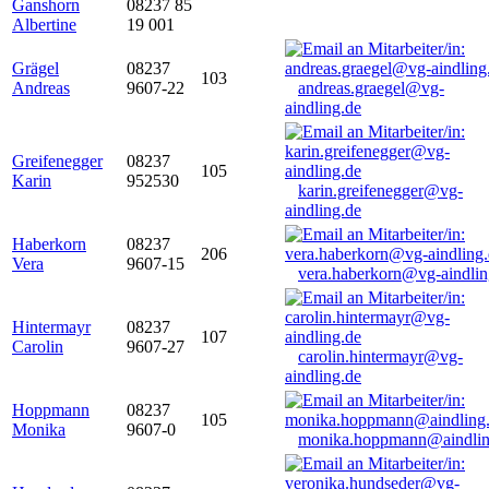
Ganshorn
08237 85
Albertine
19 001
Grägel
08237
103
Andreas
9607-22
andreas.graegel@vg-
aindling.de
Greifenegger
08237
105
Karin
952530
karin.greifenegger@vg-
aindling.de
Haberkorn
08237
206
Vera
9607-15
vera.haberkorn@vg-aindlin
Hintermayr
08237
107
Carolin
9607-27
carolin.hintermayr@vg-
aindling.de
Hoppmann
08237
105
Monika
9607-0
monika.hoppmann@aindlin