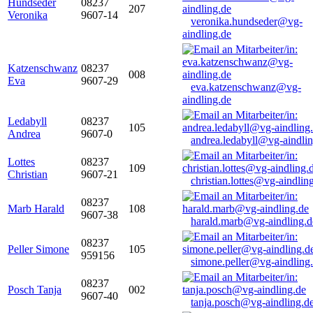
Hundseder
08237
207
Veronika
9607-14
veronika.hundseder@vg-
aindling.de
Katzenschwanz
08237
008
Eva
9607-29
eva.katzenschwanz@vg-
aindling.de
Ledabyll
08237
105
Andrea
9607-0
andrea.ledabyll@vg-aindli
Lottes
08237
109
Christian
9607-21
christian.lottes@vg-aindlin
08237
Marb Harald
108
9607-38
harald.marb@vg-aindling.d
08237
Peller Simone
105
959156
simone.peller@vg-aindling
08237
Posch Tanja
002
9607-40
tanja.posch@vg-aindling.d