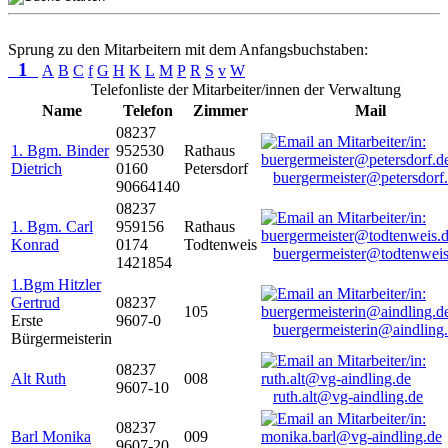
Sprung zu den Mitarbeitern mit dem Anfangsbuchstaben:
1
A
B
C
f
G
H
K
L
M
P
R
S
v
W
Telefonliste der Mitarbeiter/innen der Verwaltung
Name
Telefon
Zimmer
Mail
08237
1. Bgm. Binder
952530
Rathaus
Dietrich
0160
Petersdorf
buergermeister@petersdorf
90664140
08237
1. Bgm. Carl
959156
Rathaus
Konrad
0174
Todtenweis
buergermeister@todtenweis
1421854
1.Bgm Hitzler
Gertrud
08237
105
Erste
9607-0
buergermeisterin@aindling
Bürgermeisterin
08237
Alt Ruth
008
9607-10
ruth.alt@vg-aindling.de
08237
Barl Monika
009
9607-20