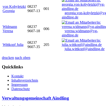
von Kobyletzki
08237
001
Georgia
9607-13
georgia.von-kobyletzki@vg
aindling.de
Widmann
08237
006
Verena
9607-18
verena.widmann@vg-
aindling.de
08237
Wittkopf Julia
205
9607-35
julia.wittkopf@aindling.de
drucken
nach oben
Quicklinks
Kontakt
Inhaltsverzeichnis
Impressum
Datenschutz
Verwaltungsgemeinschaft Aindling