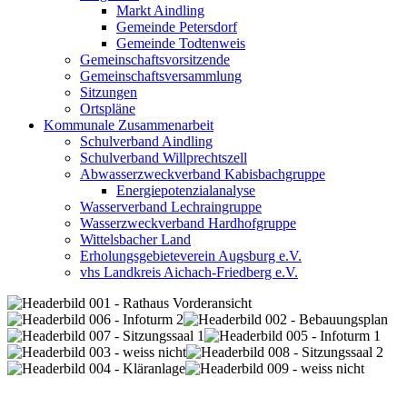
Markt Aindling
Gemeinde Petersdorf
Gemeinde Todtenweis
Gemeinschaftsvorsitzende
Gemeinschaftsversammlung
Sitzungen
Ortspläne
Kommunale Zusammenarbeit
Schulverband Aindling
Schulverband Willprechtszell
Abwasserzweckverband Kabisbachgruppe
Energiepotenzialanalyse
Wasserverband Lechraingruppe
Wasserzweckverband Hardhofgruppe
Wittelsbacher Land
Erholungsgebieteverein Augsburg e.V.
vhs Landkreis Aichach-Friedberg e.V.