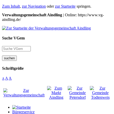
Zum Inhalt
,
zur Navigation
oder
zur Startseite
springen.
Verwaltungsgemeinschaft Aindling
| Online: https://www.vg-
aindling.de/
Suche VGem
suchen
Schriftgröße
A
A
A
Bürgerservice