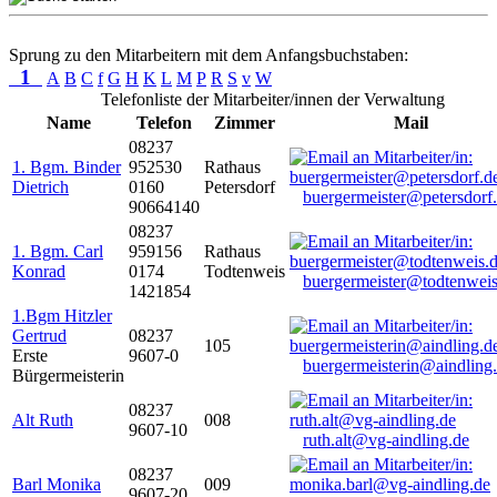
Sprung zu den Mitarbeitern mit dem Anfangsbuchstaben:
1
A
B
C
f
G
H
K
L
M
P
R
S
v
W
Telefonliste der Mitarbeiter/innen der Verwaltung
Name
Telefon
Zimmer
Mail
08237
1. Bgm. Binder
952530
Rathaus
Dietrich
0160
Petersdorf
buergermeister@petersdorf
90664140
08237
1. Bgm. Carl
959156
Rathaus
Konrad
0174
Todtenweis
buergermeister@todtenweis
1421854
1.Bgm Hitzler
Gertrud
08237
105
Erste
9607-0
buergermeisterin@aindling
Bürgermeisterin
08237
Alt Ruth
008
9607-10
ruth.alt@vg-aindling.de
08237
Barl Monika
009
9607-20