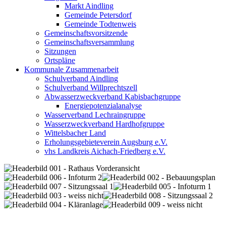
Markt Aindling
Gemeinde Petersdorf
Gemeinde Todtenweis
Gemeinschaftsvorsitzende
Gemeinschaftsversammlung
Sitzungen
Ortspläne
Kommunale Zusammenarbeit
Schulverband Aindling
Schulverband Willprechtszell
Abwasserzweckverband Kabisbachgruppe
Energiepotenzialanalyse
Wasserverband Lechraingruppe
Wasserzweckverband Hardhofgruppe
Wittelsbacher Land
Erholungsgebieteverein Augsburg e.V.
vhs Landkreis Aichach-Friedberg e.V.