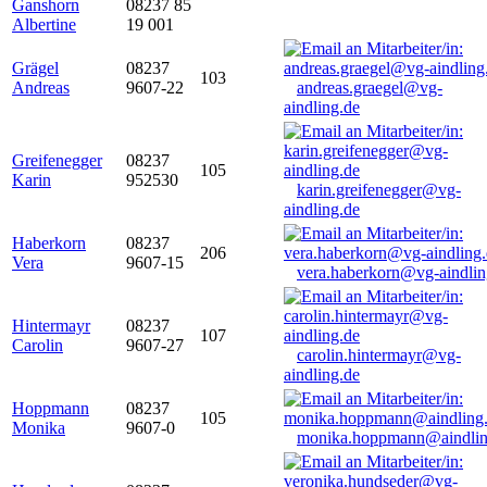
Ganshorn
08237 85
Albertine
19 001
Grägel
08237
103
Andreas
9607-22
andreas.graegel@vg-
aindling.de
Greifenegger
08237
105
Karin
952530
karin.greifenegger@vg-
aindling.de
Haberkorn
08237
206
Vera
9607-15
vera.haberkorn@vg-aindlin
Hintermayr
08237
107
Carolin
9607-27
carolin.hintermayr@vg-
aindling.de
Hoppmann
08237
105
Monika
9607-0
monika.hoppmann@aindlin