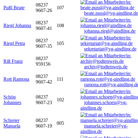
08237
Pußl Beate
107
9607-26
beate.pussl@vg-aindling.de
08237
Riegl Johanna
108
9607-41
johanna.riegl@aindling.de
08237
Riegl Petra
105
9607-35
sekretariat@vg-aindling.de
08237
Riß Franz
959156
archiv@todtenweis.de
08237
Rott Ramona
111
9607-42
ramona.rott@vg-aindling.d
Schön
08237
102
Johannes
9607-23
johannes.schoen@vg-
aindling.de
Schreier
08237
005
Manuela
9607-19
manuela.schreier@vg-
aindling.de