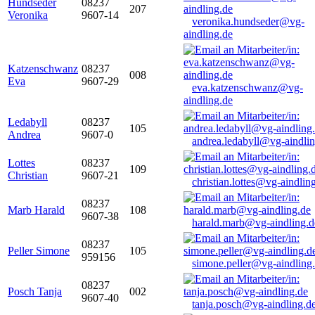
Hundseder
08237
207
Veronika
9607-14
veronika.hundseder@vg-
aindling.de
Katzenschwanz
08237
008
Eva
9607-29
eva.katzenschwanz@vg-
aindling.de
Ledabyll
08237
105
Andrea
9607-0
andrea.ledabyll@vg-aindli
Lottes
08237
109
Christian
9607-21
christian.lottes@vg-aindlin
08237
Marb Harald
108
9607-38
harald.marb@vg-aindling.d
08237
Peller Simone
105
959156
simone.peller@vg-aindling
08237
Posch Tanja
002
9607-40
tanja.posch@vg-aindling.d