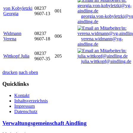
von Kobyletzki
08237
001
Georgia
9607-13
georgia.von-kobyletzki@vg
aindling.de
Widmann
08237
006
Verena
9607-18
verena.widmann@vg-
aindling.de
08237
Wittkopf Julia
205
9607-35
julia.wittkopf@aindling.de
drucken
nach oben
Quicklinks
Kontakt
Inhaltsverzeichnis
Impressum
Datenschutz
Verwaltungsgemeinschaft Aindling