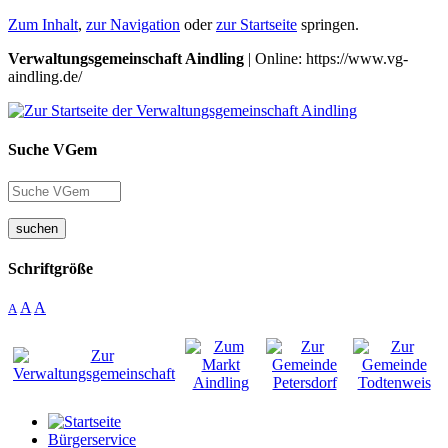
Zum Inhalt
,
zur Navigation
oder
zur Startseite
springen.
Verwaltungsgemeinschaft Aindling
| Online: https://www.vg-
aindling.de/
Suche VGem
suchen
Schriftgröße
A
A
A
Bürgerservice