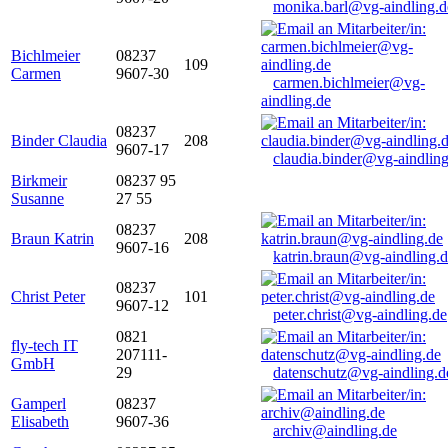
monika.barl@vg-aindling.d
Bichlmeier
08237
109
Carmen
9607-30
carmen.bichlmeier@vg-
aindling.de
08237
Binder Claudia
208
9607-17
claudia.binder@vg-aindling
Birkmeir
08237 95
Susanne
27 55
08237
Braun Katrin
208
9607-16
katrin.braun@vg-aindling.
08237
Christ Peter
101
9607-12
peter.christ@vg-aindling.de
0821
fly-tech IT
207111-
GmbH
29
datenschutz@vg-aindling.d
Gamperl
08237
Elisabeth
9607-36
archiv@aindling.de