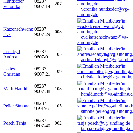
Hundseder
08237
207
Veronika
9607-14
veronika.hundseder@vg-
aindling.de
Katzenschwanz
08237
008
Eva
9607-29
eva.katzenschwanz@vg-
aindling.de
Ledabyll
08237
105
Andrea
9607-0
andrea.ledabyll@vg-aindli
Lottes
08237
109
Christian
9607-21
christian.lottes@vg-aindlin
08237
Marb Harald
108
9607-38
harald.marb@vg-aindling.d
08237
Peller Simone
105
959156
simone.peller@vg-aindling
08237
Posch Tanja
002
9607-40
tanja.posch@vg-aindling.d