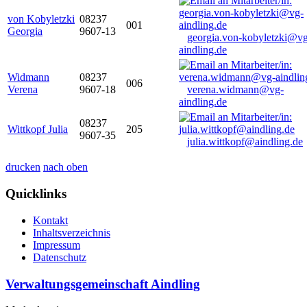
von Kobyletzki
08237
001
Georgia
9607-13
georgia.von-kobyletzki@vg
aindling.de
Widmann
08237
006
Verena
9607-18
verena.widmann@vg-
aindling.de
08237
Wittkopf Julia
205
9607-35
julia.wittkopf@aindling.de
drucken
nach oben
Quicklinks
Kontakt
Inhaltsverzeichnis
Impressum
Datenschutz
Verwaltungsgemeinschaft Aindling