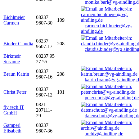
monika.barl@vg-aindling.d
Bichlmeier
08237
109
Carmen
9607-30
carmen.bichlmeier@vg-
aindling.de
08237
Binder Claudia
208
9607-17
claudia.binder@vg-aindling
Birkmeir
08237 95
Susanne
27 55
08237
Braun Katrin
208
9607-16
katrin.braun@vg-aindling.
08237
Christ Peter
101
9607-12
peter.christ@vg-aindling.de
0821
fly-tech IT
207111-
GmbH
29
datenschutz@vg-aindling.d
Gamperl
08237
Elisabeth
9607-36
archiv@aindling.de