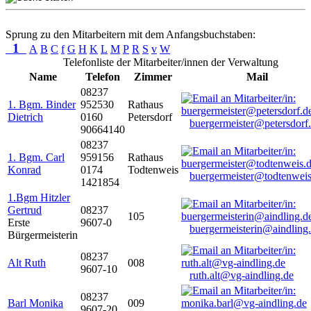
Sprung zu den Mitarbeitern mit dem Anfangsbuchstaben:
1
A
B
C
f
G
H
K
L
M
P
R
S
v
W
Telefonliste der Mitarbeiter/innen der Verwaltung
Name
Telefon
Zimmer
Mail
08237
1. Bgm. Binder
952530
Rathaus
Dietrich
0160
Petersdorf
buergermeister@petersdorf
90664140
08237
1. Bgm. Carl
959156
Rathaus
Konrad
0174
Todtenweis
buergermeister@todtenweis
1421854
1.Bgm Hitzler
Gertrud
08237
105
Erste
9607-0
buergermeisterin@aindling
Bürgermeisterin
08237
Alt Ruth
008
9607-10
ruth.alt@vg-aindling.de
08237
Barl Monika
009
9607-20