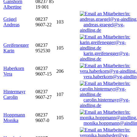
Ganshorn
08237 85
Albertine
19 001
Grägel
08237
103
Andreas
9607-22
andreas.graegel@vg-
aindling.de
Greifenegger
08237
105
Karin
952530
karin.greifenegger@vg-
aindling.de
Haberkorn
08237
206
Vera
9607-15
vera.haberkorn@vg-aindlin
Hintermayr
08237
107
Carolin
9607-27
carolin.hintermayr@vg-
aindling.de
Hoppmann
08237
105
Monika
9607-0
monika.hoppmann@aindlin