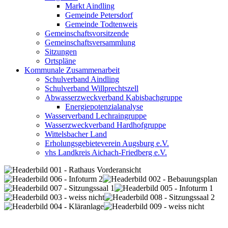
Markt Aindling
Gemeinde Petersdorf
Gemeinde Todtenweis
Gemeinschaftsvorsitzende
Gemeinschaftsversammlung
Sitzungen
Ortspläne
Kommunale Zusammenarbeit
Schulverband Aindling
Schulverband Willprechtszell
Abwasserzweckverband Kabisbachgruppe
Energiepotenzialanalyse
Wasserverband Lechraingruppe
Wasserzweckverband Hardhofgruppe
Wittelsbacher Land
Erholungsgebieteverein Augsburg e.V.
vhs Landkreis Aichach-Friedberg e.V.