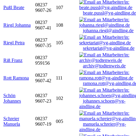
08237
Pußl Beate
107
9607-26
beate.pussl@vg-aindling.de
08237
Riegl Johanna
108
9607-41
johanna.riegl@aindling.de
08237
Riegl Petra
105
9607-35
sekretariat@vg-aindling.de
08237
Riß Franz
959156
archiv@todtenweis.de
08237
Rott Ramona
111
9607-42
ramona.rott@vg-aindling.d
Schön
08237
102
Johannes
9607-23
johannes.schoen@vg-
aindling.de
Schreier
08237
005
Manuela
9607-19
manuela.schreier@vg-
aindling.de