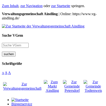
Zum Inhalt
,
zur Navigation
oder
zur Startseite
springen.
Verwaltungsgemeinschaft Aindling
| Online: https://www.vg-
aindling.de/
Suche VGem
suchen
Schriftgröße
A
A
A
Bürgerservice